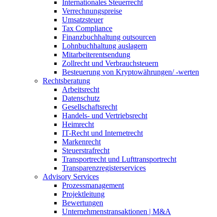
Internationales Steuerrecht
Verrechnungspreise
Umsatzsteuer
Tax Compliance
Finanzbuchhaltung outsourcen
Lohnbuchhaltung auslagern
Mitarbeiterentsendung
Zollrecht und Verbrauchsteuern
Besteuerung von Kryptowährungen/ -werten
Rechtsberatung
Arbeitsrecht
Datenschutz
Gesellschaftsrecht
Handels- und Vertriebsrecht
Heimrecht
IT-Recht und Internetrecht
Markenrecht
Steuerstrafrecht
Transportrecht und Lufttransportrecht
Transparenzregisterservices
Advisory
Services
Prozessmanagement
Projektleitung
Bewertungen
Unternehmenstransaktionen | M&A