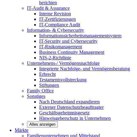
berichten
IT-Audit & Assurance
Interne Revision
IT-Zertifizierungen
IT-Compliance Audit
Information- & Cybersecurity
Informationssicherheitsmanagementsystem
IT-Security und Cybersecurity
IT-Risikomanagement
Business Continuity Management
NIS-2-Richtlinie
Unternehmens-/
Vermögensnachfolge
Integrierte Nachfolge- und Vermögensberatung
Erbrecht
Testamentsvollstreckung
Stiftungen
Family
Office
Sonstiges
Nach Deutschland expandieren
Externer Datenschutzbeauftragter
Geschäftsgeheimnisgesetz
Hinweisgeberschutz in Unternehmen
Alles anzeigen
Märkte
Familienunternehmen und
Mittelstand