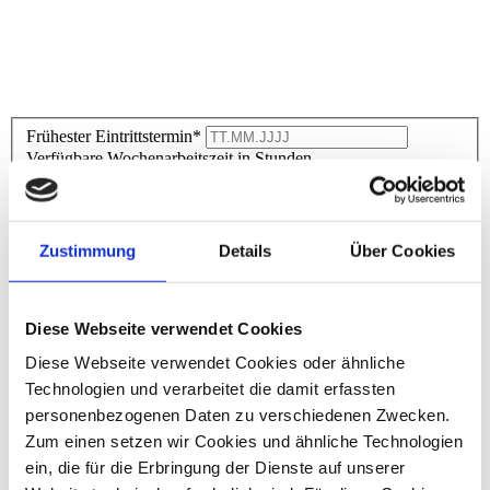
Frühester Eintrittstermin*
Verfügbare Wochenarbeitszeit in Stunden
Gehaltsvorstellung (auf Basis einer 40 Stunden Woche)
Zustimmung
Details
Über Cookies
Persönliche Daten
Diese Webseite verwendet Cookies
Anrede
Titel
Diese Webseite verwendet Cookies oder ähnliche
Vorname
*
Technologien und verarbeitet die damit erfassten
Nachname
*
personenbezogenen Daten zu verschiedenen Zwecken.
Straße
*
Zum einen setzen wir Cookies und ähnliche Technologien
Hausnummer
*
PLZ
*
ein, die für die Erbringung der Dienste auf unserer
Ort
*