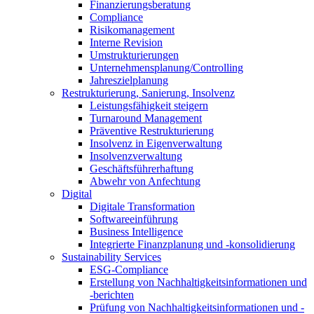
Finanzierungsberatung
Compliance
Risikomanagement
Interne Revision
Umstrukturierungen
Unternehmensplanung/Controlling
Jahreszielplanung
Restrukturierung, Sanierung, Insolvenz
Leistungsfähigkeit steigern
Turnaround Management
Präventive Restrukturierung
Insolvenz in Eigenverwaltung
Insolvenzverwaltung
Geschäftsführerhaftung
Abwehr von Anfechtung
Digital
Digitale Transformation
Softwareeinführung
Business Intelligence
Integrierte Finanzplanung und -konsolidierung
Sustainability Services
ESG-Compliance
Erstellung von Nachhaltigkeitsinformationen und
-berichten
Prüfung von Nachhaltigkeitsinformationen und -