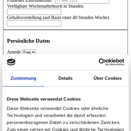
Frühester Eintrittstermin*
Verfügbare Wochenarbeitszeit in Stunden
Gehaltsvorstellung (auf Basis einer 40 Stunden Woche)
Persönliche Daten
Anrede
Titel
Vorname
*
Nachname
*
Straße
*
Zustimmung
Details
Über Cookies
Hausnummer
*
PLZ
*
Ort
*
Diese Webseite verwendet Cookies
Telefon
*
E-Mail
*
Diese Webseite verwendet Cookies oder ähnliche
Wie sind Sie auf die dhpg aufmerksam geworden?
*
Technologien und verarbeitet die damit erfassten
personenbezogenen Daten zu verschiedenen Zwecken.
Zum einen setzen wir Cookies und ähnliche Technologien