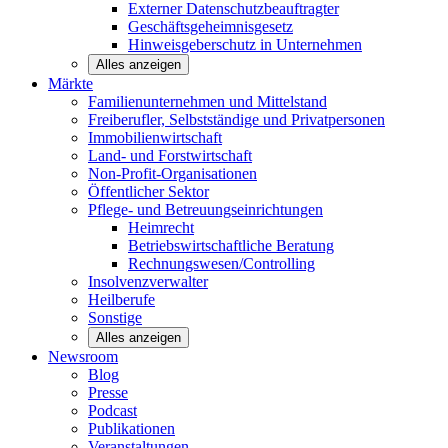
Externer Datenschutzbeauftragter
Geschäftsgeheimnisgesetz
Hinweisgeberschutz in Unternehmen
Alles anzeigen
Märkte
Familienunternehmen und
Mittelstand
Freiberufler, Selbstständige und
Privatpersonen
Immobilienwirtschaft
Land- und
Forstwirtschaft
Non-Profit-Organisationen
Öffentlicher
Sektor
Pflege- und Betreuungseinrichtungen
Heimrecht
Betriebswirtschaftliche Beratung
Rechnungswesen/Controlling
Insolvenzverwalter
Heilberufe
Sonstige
Alles anzeigen
Newsroom
Blog
Presse
Podcast
Publikationen
Veranstaltungen