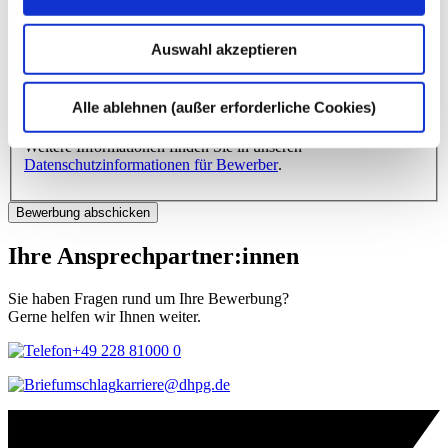
* Pflichtangabe
Auswahl akzeptieren
Mit dem Absenden Ihrer Bewerbung erklären Sie Ihre
Einwilligung, dass wir die von Ihnen freiwillig übermittelten
Daten im Bewerbungsprozess verarbeiten. Die Einwilligung
Alle ablehnen (außer erforderliche Cookies)
können Sie jederzeit mit Wirkung für die Zukunft widerrufen.
Weitere Informationen finden Sie in unseren
Datenschutzinformationen für Bewerber
.
Ihre Ansprechpartner:innen
Sie haben Fragen rund um Ihre Bewerbung?
Gerne helfen wir Ihnen weiter.
+49 228 81000 0
karriere@dhpg.de