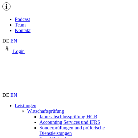
Podcast
Team
Kontakt
DE
EN
Login
DE
EN
Leistungen
Wirtschaftsprüfung
Jahresabschlussprüfung HGB
Accounting Services und IFRS
Sonderprüfungen und prüferische
Dienstleistungen