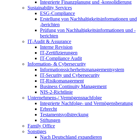
Integrierte Finanzplanung und -konsolidierung
Sustainability Services
ESG-Compliance
Erstellung von Nachhaltigkeitsinformationen und
-berichten
Prüfung von Nachhaltigkeitsinformationen und -
berichten
IT-Audit & Assurance
Interne Revision
IT-Zertifizierungen
IT-Compliance Audit
Information- & Cybersecurity
Informationssicherheitsmanagementsystem
IT-Security und Cybersecurity
IT-Risikomanagement
Business Continuity Management
NIS-2-Richtlinie
Unternehmens-/
Vermögensnachfolge
Integrierte Nachfolge- und Vermögensberatung
Erbrecht
Testamentsvollstreckung
Stiftungen
Family
Office
Sonstiges
Nach Deutschland expandieren