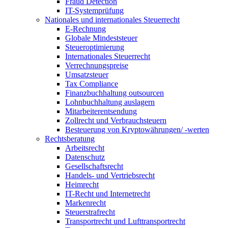
Fraud Detection
IT-Systemprüfung
Nationales und internationales Steuerrecht
E-Rechnung
Globale Mindeststeuer
Steueroptimierung
Internationales Steuerrecht
Verrechnungspreise
Umsatzsteuer
Tax Compliance
Finanzbuchhaltung outsourcen
Lohnbuchhaltung auslagern
Mitarbeiterentsendung
Zollrecht und Verbrauchsteuern
Besteuerung von Kryptowährungen/ -werten
Rechtsberatung
Arbeitsrecht
Datenschutz
Gesellschaftsrecht
Handels- und Vertriebsrecht
Heimrecht
IT-Recht und Internetrecht
Markenrecht
Steuerstrafrecht
Transportrecht und Lufttransportrecht