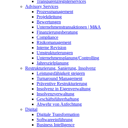
Transparenzregisterservices
Advisory
Services
Prozessmanagement
Projektleitung
Bewertungen
Unternehmenstransaktionen | M&A
Finanzierungsberatung
Compliance
Risikomanagement
Interne Revision
Umstrukturierungen
Unternehmensplanung/Controlling
Jahreszielplanung
Restrukturierung, Sanierung, Insolvenz
Leistungsfähigkeit steigern
Turnaround Management
Präventive Restrukturierung
Insolvenz in Eigenverwaltung
Insolvenzverwaltung
Geschäftsführerhaftung
Abwehr von Anfechtung
Digital
Digitale Transformation
Softwareeinführung
Business Intelligence