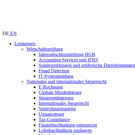
DE
EN
Leistungen
Wirtschaftsprüfung
Jahresabschlussprüfung HGB
Accounting Services und IFRS
Sonderprüfungen und prüferische Dienstleistunge
Fraud Detection
IT-Systemprüfung
Nationales und internationales Steuerrecht
E-Rechnung
Globale Mindeststeuer
Steueroptimierung
Internationales Steuerrecht
Verrechnungspreise
Umsatzsteuer
Tax Compliance
Finanzbuchhaltung outsourcen
Lohnbuchhaltung auslagern