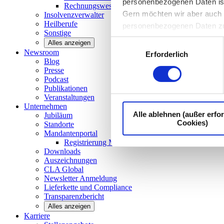
personenbezogenen Daten ist I
Rechnungswesen/Controlling
Gern möchten wir aber auch d
Insolvenzverwalter
Heilberufe
personenbezogenen Daten z
Sonstige
Einwilligungsauswahl
Alles anzeigen
Newsroom
Erforderlich
Blog
Presse
Podcast
Publikationen
Veranstaltungen
Unternehmen
Alle ablehnen (außer erfor
Jubiläum
Cookies)
Standorte
Mandantenportal
Registrierung Mandantenportal
Downloads
Auszeichnungen
CLA
Global
Newsletter
Anmeldung
Lieferkette und
Compliance
Transparenzbericht
Alles anzeigen
Karriere