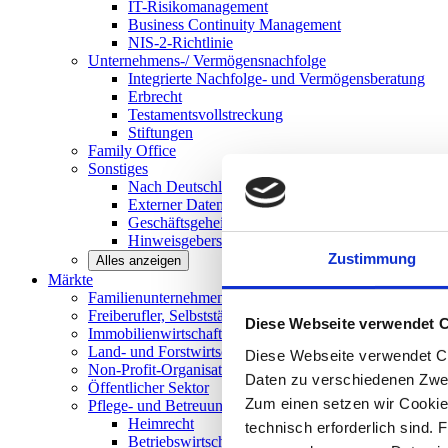
IT-Risikomanagement
Business Continuity Management
NIS-2-Richtlinie
Unternehmens-/
Vermögensnachfolge
Integrierte Nachfolge- und Vermögensberatung
Erbrecht
Testamentsvollstreckung
Stiftungen
Family
Office
Sonstiges
Nach Deutschland expandieren
Externer Datenschutzbeauftragter
Geschäftsgeheimnisgesetz
Hinweisgeberschutz in Unternehmen
Zustimmung
Alles anzeigen
Märkte
Familienunternehmen und
Mittelstand
Freiberufler, Selbstständige und
Privatpersonen
Diese Webseite verwendet 
Immobilienwirtschaft
Land- und
Forstwirtschaft
Diese Webseite verwendet Co
Non-Profit-Organisationen
Daten zu verschiedenen Zwe
Öffentlicher
Sektor
Zum einen setzen wir Cookies
Pflege- und Betreuungseinrichtungen
Heimrecht
technisch erforderlich sind. 
Betriebswirtschaftliche Beratung