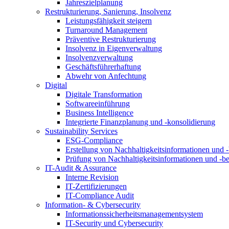
Jahreszielplanung
Restrukturierung, Sanierung, Insolvenz
Leistungsfähigkeit steigern
Turnaround Management
Präventive Restrukturierung
Insolvenz in Eigenverwaltung
Insolvenzverwaltung
Geschäftsführerhaftung
Abwehr von Anfechtung
Digital
Digitale Transformation
Softwareeinführung
Business Intelligence
Integrierte Finanzplanung und -konsolidierung
Sustainability Services
ESG-Compliance
Erstellung von Nachhaltigkeitsinformationen und -
Prüfung von Nachhaltigkeitsinformationen und -be
IT-Audit & Assurance
Interne Revision
IT-Zertifizierungen
IT-Compliance Audit
Information- & Cybersecurity
Informationssicherheitsmanagementsystem
IT-Security und Cybersecurity