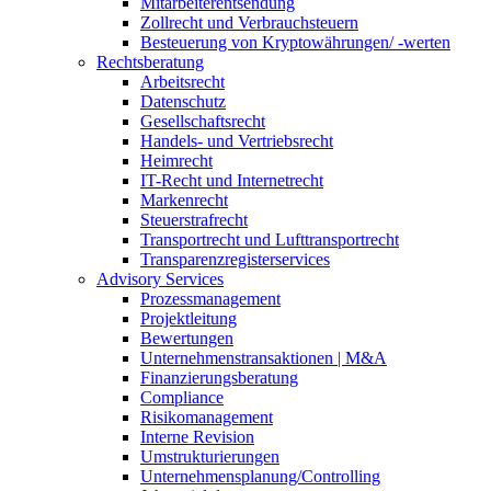
Mitarbeiterentsendung
Zollrecht und Verbrauchsteuern
Besteuerung von Kryptowährungen/ -werten
Rechtsberatung
Arbeitsrecht
Datenschutz
Gesellschaftsrecht
Handels- und Vertriebsrecht
Heimrecht
IT-Recht und Internetrecht
Markenrecht
Steuerstrafrecht
Transportrecht und Lufttransportrecht
Transparenzregisterservices
Advisory
Services
Prozessmanagement
Projektleitung
Bewertungen
Unternehmenstransaktionen | M&A
Finanzierungsberatung
Compliance
Risikomanagement
Interne Revision
Umstrukturierungen
Unternehmensplanung/Controlling