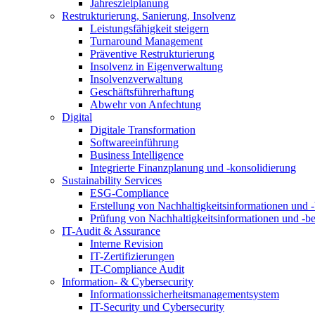
Jahreszielplanung
Restrukturierung, Sanierung, Insolvenz
Leistungsfähigkeit steigern
Turnaround Management
Präventive Restrukturierung
Insolvenz in Eigenverwaltung
Insolvenzverwaltung
Geschäftsführerhaftung
Abwehr von Anfechtung
Digital
Digitale Transformation
Softwareeinführung
Business Intelligence
Integrierte Finanzplanung und -konsolidierung
Sustainability Services
ESG-Compliance
Erstellung von Nachhaltigkeitsinformationen und -
Prüfung von Nachhaltigkeitsinformationen und -be
IT-Audit & Assurance
Interne Revision
IT-Zertifizierungen
IT-Compliance Audit
Information- & Cybersecurity
Informationssicherheitsmanagementsystem
IT-Security und Cybersecurity