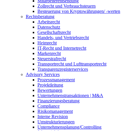
Mitarbeiterentsendung
Zollrecht und Verbrauchsteuern
Besteuerung von Kryptowährungen/ -werten
Rechtsberatung
Arbeitsrecht
Datenschutz
Gesellschaftsrecht
Handels- und Vertriebsrecht
Heimrecht
IT-Recht und Internetrecht
Markenrecht
Steuerstrafrecht
Transportrecht und Lufttransportrecht
Transparenzregisterservices
Advisory
Services
Prozessmanagement
Projektleitung
Bewertungen
Unternehmenstransaktionen | M&A
Finanzierungsberatung
Compliance
Risikomanagement
Interne Revision
Umstrukturierungen
Unternehmensplanung/Controlling