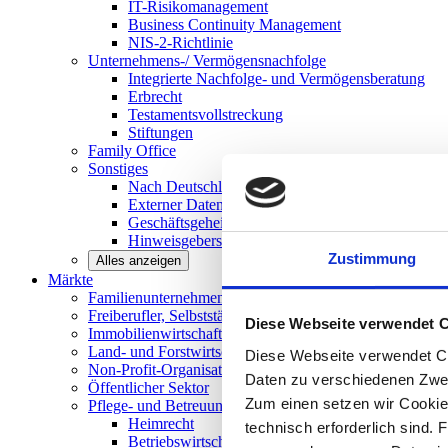
IT-Risikomanagement
Business Continuity Management
NIS-2-Richtlinie
Unternehmens-/
Vermögensnachfolge
Integrierte Nachfolge- und Vermögensberatung
Erbrecht
Testamentsvollstreckung
Stiftungen
Family
Office
Sonstiges
Nach Deutschland expandieren
Externer Datenschutzbeauftragter
Geschäftsgeheimnisgesetz
Hinweisgeberschutz in Unternehmen
Zustimmung
Alles anzeigen
Märkte
Familienunternehmen und
Mittelstand
Freiberufler, Selbstständige und
Privatpersonen
Diese Webseite verwendet 
Immobilienwirtschaft
Land- und
Forstwirtschaft
Diese Webseite verwendet Co
Non-Profit-Organisationen
Daten zu verschiedenen Zwe
Öffentlicher
Sektor
Zum einen setzen wir Cookies
Pflege- und Betreuungseinrichtungen
Heimrecht
technisch erforderlich sind. 
Betriebswirtschaftliche Beratung