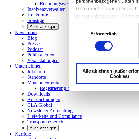
personenbezogenen Daten ist I
Rechnungswesen/Controlling
Gern möchten wir aber auch d
Insolvenzverwalter
Heilberufe
personenbezogenen Daten z
Sonstige
Einwilligungsauswahl
Alles anzeigen
Newsroom
Erforderlich
Blog
Presse
Podcast
Publikationen
Veranstaltungen
Unternehmen
Alle ablehnen (außer erfor
Jubiläum
Cookies)
Standorte
Mandantenportal
Registrierung Mandantenportal
Downloads
Auszeichnungen
CLA
Global
Newsletter
Anmeldung
Lieferkette und
Compliance
Transparenzbericht
Alles anzeigen
Karriere