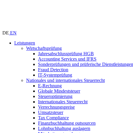
DE
EN
Leistungen
Wirtschaftsprüfung
Jahresabschlussprüfung HGB
Accounting Services und IFRS
Sonderprüfungen und prüferische Dienstleistunge
Fraud Detection
IT-Systemprüfung
Nationales und internationales Steuerrecht
E-Rechnung
Globale Mindeststeuer
Steueroptimierung
Internationales Steuerrecht
Verrechnungspreise
Umsatzsteuer
Tax Compliance
Finanzbuchhaltung outsourcen
Lohnbuchhaltung auslagern