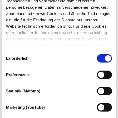
Technologien und verarbeitet die damit erfassten
Ort
*
personenbezogenen Daten zu verschiedenen Zwecken.
Telefon
*
E-Mail
*
Zum einen setzen wir Cookies und ähnliche Technologien
Wie sind Sie auf die dhpg aufmerksam geworden?
*
ein, die für die Erbringung der Dienste auf unserer
Website technisch erforderlich sind. Für diese Cookies
oder ähnlichen Technologien sowie für die Verarbeitung
Bitte wählen Sie mindestens eine Anlage aus.
der damit erfassten personenbezogenen Daten ist Ihre
Einwilligung nicht erforderlich.
Anlage 1
Gern möchten wir aber auch die folgenden Technologien
Datei auswählen
Einwilligungsauswahl
mit Ihrer ausdrücklichen Einwilligung einsetzen und die
Erforderlich
Anlage 2
gewonnen personenbezogenen Daten zu den
Datei auswählen
nachfolgend genannten Zwecken einsetzen:
Präferenzen
Anlage 3
Datei auswählen
Statistik (Matomo)
Im Online-Bewerbungsformular können Sie bis zu drei Dateien
mit je maximal 8 MB anhängen. Bitte laden Sie Ihre
Marketing (YouTube)
Dokumente in einem der gängigen Formate hoch: PDF, DOC,
DOCX, TIF, JPG, XLS, XLSX etc.