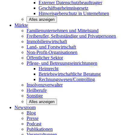
Externer Datenschutzbeauftragter
Geschäftsgeheimnisgesetz
Hinweisgeberschutz in Unternehmen
Alles anzeigen
Märkte
Familienunternehmen und
Mittelstand
Freiberufler, Selbstständige und
Privatpersonen
Immobilienwirtschaft
Land- und
Forstwirtschaft
Non-Profit-Organisationen
Öffentlicher
Sektor
Pflege- und Betreuungseinrichtungen
Heimrecht
Betriebswirtschaftliche Beratung
Rechnungswesen/Controlling
Insolvenzverwalter
Heilberufe
Sonstige
Alles anzeigen
Newsroom
Blog
Presse
Podcast
Publikationen
Veranstaltungen