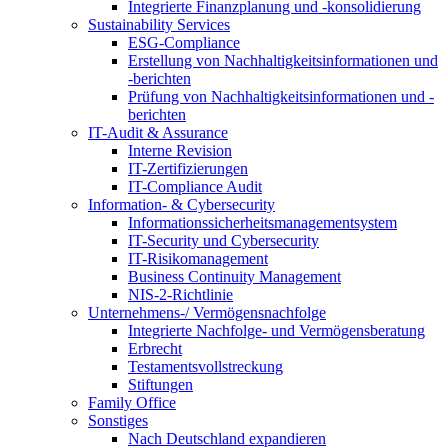
Integrierte Finanzplanung und -konsolidierung
Sustainability Services
ESG-Compliance
Erstellung von Nachhaltigkeitsinformationen und
-berichten
Prüfung von Nachhaltigkeitsinformationen und -
berichten
IT-Audit & Assurance
Interne Revision
IT-Zertifizierungen
IT-Compliance Audit
Information- & Cybersecurity
Informationssicherheitsmanagementsystem
IT-Security und Cybersecurity
IT-Risikomanagement
Business Continuity Management
NIS-2-Richtlinie
Unternehmens-/
Vermögensnachfolge
Integrierte Nachfolge- und Vermögensberatung
Erbrecht
Testamentsvollstreckung
Stiftungen
Family
Office
Sonstiges
Nach Deutschland expandieren