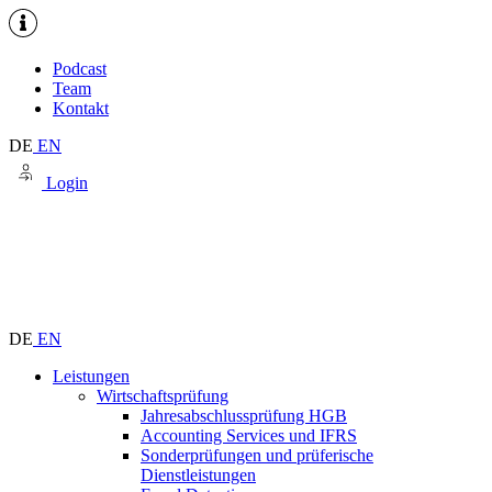
Podcast
Team
Kontakt
DE
EN
Login
DE
EN
Leistungen
Wirtschaftsprüfung
Jahresabschlussprüfung HGB
Accounting Services und IFRS
Sonderprüfungen und prüferische
Dienstleistungen