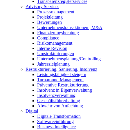
Transparenzregisterservices
Advisory
Services
Prozessmanagement
Projektleitung
Bewertungen
Unternehmenstransaktionen | M&A
Finanzierungsberatung
Compliance
Risikomanagement
Interne Revision
Umstrukturierungen
Unternehmensplanung/Controlling
Jahreszielplanung
Restrukturierung, Sanierung, Insolvenz
Leistungsfähigkeit steigern
Turnaround Management
Präventive Restrukturierung
Insolvenz in Eigenverwaltung
Insolvenzverwaltung
Geschäftsführerhaftung
Abwehr von Anfechtung
Digital
Digitale Transformation
Softwareeinführung
Business Intelligence