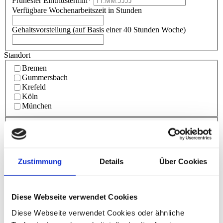
Frühester Eintrittstermin*
Verfügbare Wochenarbeitszeit in Stunden
Gehaltsvorstellung (auf Basis einer 40 Stunden Woche)
Standort
Bremen
Gummersbach
Krefeld
Köln
München
Persönliche Daten
Anrede
Zustimmung
Details
Über Cookies
Titel
Vorname
*
Nachname
*
Straße
*
Diese Webseite verwendet Cookies
Hausnummer
*
Diese Webseite verwendet Cookies oder ähnliche
PLZ
*