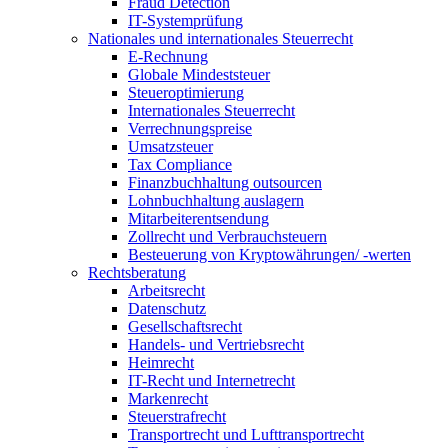
Fraud Detection
IT-Systemprüfung
Nationales und internationales Steuerrecht
E-Rechnung
Globale Mindeststeuer
Steueroptimierung
Internationales Steuerrecht
Verrechnungspreise
Umsatzsteuer
Tax Compliance
Finanzbuchhaltung outsourcen
Lohnbuchhaltung auslagern
Mitarbeiterentsendung
Zollrecht und Verbrauchsteuern
Besteuerung von Kryptowährungen/ -werten
Rechtsberatung
Arbeitsrecht
Datenschutz
Gesellschaftsrecht
Handels- und Vertriebsrecht
Heimrecht
IT-Recht und Internetrecht
Markenrecht
Steuerstrafrecht
Transportrecht und Lufttransportrecht