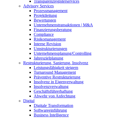
Transparenzregisterservices
Advisory
Services
Prozessmanagement
Projektleitung
Bewertungen
Unternehmenstransaktionen | M&A
Finanzierungsberatung
Compliance
Risikomanagement
Interne Revision
Umstrukturierungen
Unternehmensplanung/Controlling
Jahreszielplanung
Restrukturierung, Sanierung, Insolvenz
Leistungsfähigkeit steigern
Turnaround Management
Präventive Restrukturierung
Insolvenz in Eigenverwaltung
Insolvenzverwaltung
Geschäftsführerhaftung
Abwehr von Anfechtung
Digital
Digitale Transformation
Softwareeinführung
Business Intelligence