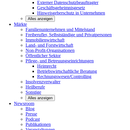
Externer Datenschutzbeauftragter
Geschäftsgeheimnisgesetz
Hinweisgeberschutz in Unternehmen
Alles anzeigen
Märkte
Familienunternehmen und
Mittelstand
Freiberufler, Selbstständige und
Privatpersonen
Immobilienwirtschaft
Land- und
Forstwirtschaft
Non-Profit-Organisationen
Öffentlicher
Sektor
Pflege- und Betreuungseinrichtungen
Heimrecht
Betriebswirtschaftliche Beratung
Rechnungswesen/Controlling
Insolvenzverwalter
Heilberufe
Sonstige
Alles anzeigen
Newsroom
Blog
Presse
Podcast
Publikationen
Veranstaltungen