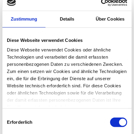
Zustimmung
Details
Über Cookies
Diese Webseite verwendet Cookies
Diese Webseite verwendet Cookies oder ähnliche
Technologien und verarbeitet die damit erfassten
personenbezogenen Daten zu verschiedenen Zwecken.
Zum einen setzen wir Cookies und ähnliche Technologien
ein, die für die Erbringung der Dienste auf unserer
Website technisch erforderlich sind. Für diese Cookies
oder ähnlichen Technologien sowie für die Verarbeitung
der damit erfassten personenbezogenen Daten ist Ihre
Einwilligung nicht erforderlich.
Gern möchten wir aber auch die folgenden Technologien
Einwilligungsauswahl
mit Ihrer ausdrücklichen Einwilligung einsetzen und die
Erforderlich
gewonnen personenbezogenen Daten zu den