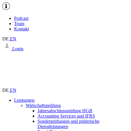
Podcast
Team
Kontakt
DE
EN
Login
DE
EN
Leistungen
Wirtschaftsprüfung
Jahresabschlussprüfung HGB
Accounting Services und IFRS
Sonderprüfungen und prüferische
Dienstleistungen