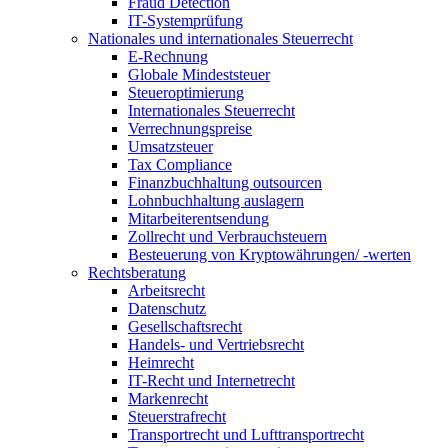
Fraud Detection
IT-Systemprüfung
Nationales und internationales Steuerrecht
E-Rechnung
Globale Mindeststeuer
Steueroptimierung
Internationales Steuerrecht
Verrechnungspreise
Umsatzsteuer
Tax Compliance
Finanzbuchhaltung outsourcen
Lohnbuchhaltung auslagern
Mitarbeiterentsendung
Zollrecht und Verbrauchsteuern
Besteuerung von Kryptowährungen/ -werten
Rechtsberatung
Arbeitsrecht
Datenschutz
Gesellschaftsrecht
Handels- und Vertriebsrecht
Heimrecht
IT-Recht und Internetrecht
Markenrecht
Steuerstrafrecht
Transportrecht und Lufttransportrecht