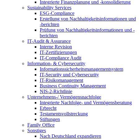
Integrierte Finanzplanung und -konsolidierung
Sustainability Services
ESG-Compliance
Erstellung von Nachhaltigkeitsinformationen und
-berichten
Prüfung von Nachhaltigkeitsinformationen und -
berichten
IT-Audit & Assurance
Interne Revision
IT-Zertifizierungen
IT-Compliance Audit
Information- & Cybersecurity
Informationssicherheitsmanagementsystem
IT-Security und Cybersecurity
IT-Risikomanagement
Business Continuity Management
NIS-2-Richtlinie
Unternehmens-/
Vermögensnachfolge
Integrierte Nachfolge- und Vermögensberatung
Erbrecht
Testamentsvollstreckung
Stiftungen
Family
Office
Sonstiges
Nach Deutschland expandieren