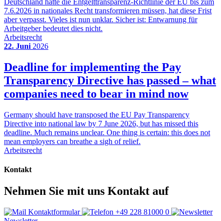
Deutschland hätte die Entgelttransparenz-Richtlinie der EU bis zum
7.6.2026 in nationales Recht transformieren müssen, hat diese Frist
aber verpasst. Vieles ist nun unklar. Sicher ist: Entwarnung für
Arbeitgeber bedeutet dies nicht.
Arbeitsrecht
22. Juni
2026
Deadline for implementing the Pay
Transparency Directive has passed – what
companies need to bear in mind now
Germany should have transposed the EU Pay Transparency
Directive into national law by 7 June 2026, but has missed this
deadline. Much remains unclear. One thing is certain: this does not
mean employers can breathe a sigh of relief.
Arbeitsrecht
Kontakt
Nehmen Sie mit uns Kontakt auf
Kontaktformular
+49 228 81000 0
Newsletter