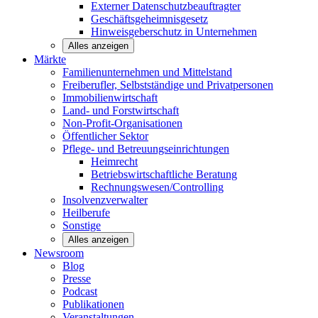
Externer Datenschutzbeauftragter
Geschäftsgeheimnisgesetz
Hinweisgeberschutz in Unternehmen
Alles anzeigen
Märkte
Familienunternehmen und
Mittelstand
Freiberufler, Selbstständige und
Privatpersonen
Immobilienwirtschaft
Land- und
Forstwirtschaft
Non-Profit-Organisationen
Öffentlicher
Sektor
Pflege- und Betreuungseinrichtungen
Heimrecht
Betriebswirtschaftliche Beratung
Rechnungswesen/Controlling
Insolvenzverwalter
Heilberufe
Sonstige
Alles anzeigen
Newsroom
Blog
Presse
Podcast
Publikationen
Veranstaltungen