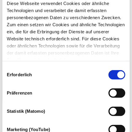
Diese Webseite verwendet Cookies oder ähnliche
Technologien und verarbeitet die damit erfassten
personenbezogenen Daten zu verschiedenen Zwecken.
Zum einen setzen wir Cookies und ähnliche Technologien
ein, die für die Erbringung der Dienste auf unserer
Website technisch erforderlich sind. Für diese Cookies
oder ähnlichen Technologien sowie für die Verarbeitung
der damit erfassten personenbezogenen Daten ist Ihre
Einwilligung nicht erforderlich.
Gern möchten wir aber auch die folgenden Technologien
Einwilligungsauswahl
mit Ihrer ausdrücklichen Einwilligung einsetzen und die
Erforderlich
gewonnen personenbezogenen Daten zu den
nachfolgend genannten Zwecken einsetzen:
Präferenzen
Statistik (Matomo)
Marketing (YouTube)