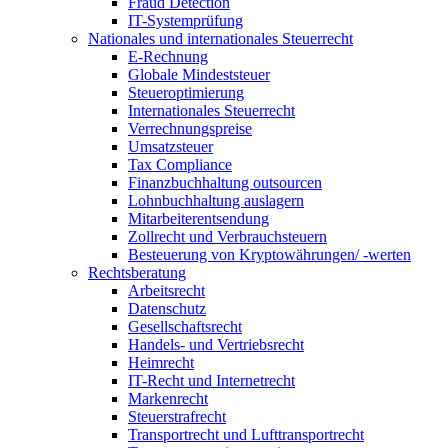
Fraud Detection
IT-Systemprüfung
Nationales und internationales Steuerrecht
E-Rechnung
Globale Mindeststeuer
Steueroptimierung
Internationales Steuerrecht
Verrechnungspreise
Umsatzsteuer
Tax Compliance
Finanzbuchhaltung outsourcen
Lohnbuchhaltung auslagern
Mitarbeiterentsendung
Zollrecht und Verbrauchsteuern
Besteuerung von Kryptowährungen/ -werten
Rechtsberatung
Arbeitsrecht
Datenschutz
Gesellschaftsrecht
Handels- und Vertriebsrecht
Heimrecht
IT-Recht und Internetrecht
Markenrecht
Steuerstrafrecht
Transportrecht und Lufttransportrecht