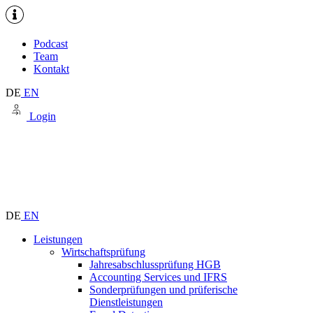
Podcast
Team
Kontakt
DE
EN
Login
DE
EN
Leistungen
Wirtschaftsprüfung
Jahresabschlussprüfung HGB
Accounting Services und IFRS
Sonderprüfungen und prüferische
Dienstleistungen