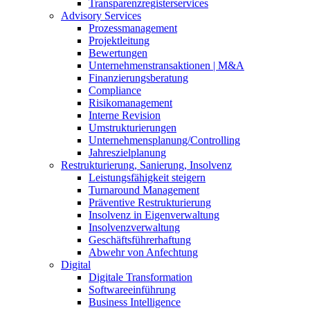
Transparenzregisterservices
Advisory
Services
Prozessmanagement
Projektleitung
Bewertungen
Unternehmenstransaktionen | M&A
Finanzierungsberatung
Compliance
Risikomanagement
Interne Revision
Umstrukturierungen
Unternehmensplanung/Controlling
Jahreszielplanung
Restrukturierung, Sanierung, Insolvenz
Leistungsfähigkeit steigern
Turnaround Management
Präventive Restrukturierung
Insolvenz in Eigenverwaltung
Insolvenzverwaltung
Geschäftsführerhaftung
Abwehr von Anfechtung
Digital
Digitale Transformation
Softwareeinführung
Business Intelligence