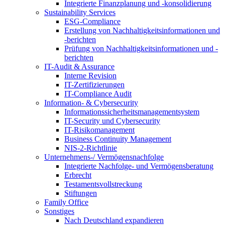
Integrierte Finanzplanung und -konsolidierung
Sustainability Services
ESG-Compliance
Erstellung von Nachhaltigkeitsinformationen und
-berichten
Prüfung von Nachhaltigkeitsinformationen und -
berichten
IT-Audit & Assurance
Interne Revision
IT-Zertifizierungen
IT-Compliance Audit
Information- & Cybersecurity
Informationssicherheitsmanagementsystem
IT-Security und Cybersecurity
IT-Risikomanagement
Business Continuity Management
NIS-2-Richtlinie
Unternehmens-/
Vermögensnachfolge
Integrierte Nachfolge- und Vermögensberatung
Erbrecht
Testamentsvollstreckung
Stiftungen
Family
Office
Sonstiges
Nach Deutschland expandieren