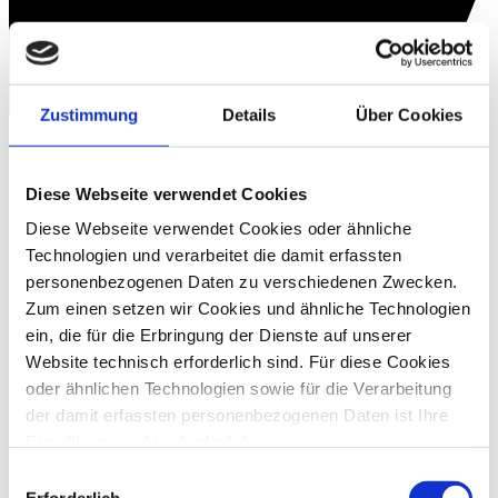
Zustimmung
Details
Über Cookies
Diese Webseite verwendet Cookies
Diese Webseite verwendet Cookies oder ähnliche
Technologien und verarbeitet die damit erfassten
personenbezogenen Daten zu verschiedenen Zwecken.
Zum einen setzen wir Cookies und ähnliche Technologien
ein, die für die Erbringung der Dienste auf unserer
Website technisch erforderlich sind. Für diese Cookies
oder ähnlichen Technologien sowie für die Verarbeitung
der damit erfassten personenbezogenen Daten ist Ihre
Einwilligung nicht erforderlich.
Gern möchten wir aber auch die folgenden Technologien
Einwilligungsauswahl
mit Ihrer ausdrücklichen Einwilligung einsetzen und die
Erforderlich