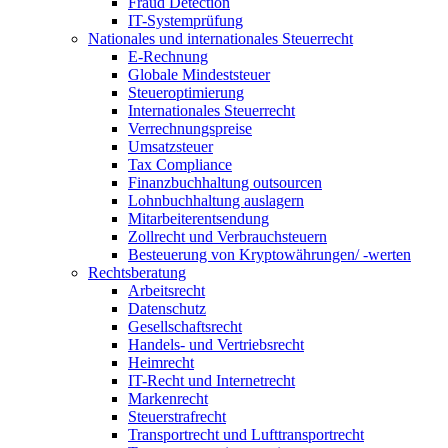
Fraud Detection
IT-Systemprüfung
Nationales und internationales Steuerrecht
E-Rechnung
Globale Mindeststeuer
Steueroptimierung
Internationales Steuerrecht
Verrechnungspreise
Umsatzsteuer
Tax Compliance
Finanzbuchhaltung outsourcen
Lohnbuchhaltung auslagern
Mitarbeiterentsendung
Zollrecht und Verbrauchsteuern
Besteuerung von Kryptowährungen/ -werten
Rechtsberatung
Arbeitsrecht
Datenschutz
Gesellschaftsrecht
Handels- und Vertriebsrecht
Heimrecht
IT-Recht und Internetrecht
Markenrecht
Steuerstrafrecht
Transportrecht und Lufttransportrecht