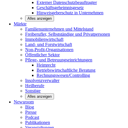
Externer Datenschutzbeauftragter
Geschäftsgeheimnisgesetz
Hinweisgeberschutz in Unternehmen
Alles anzeigen
Märkte
Familienunternehmen und
Mittelstand
Freiberufler, Selbstständige und
Privatpersonen
Immobilienwirtschaft
Land- und
Forstwirtschaft
Non-Profit-Organisationen
Öffentlicher
Sektor
Pflege- und Betreuungseinrichtungen
Heimrecht
Betriebswirtschaftliche Beratung
Rechnungswesen/Controlling
Insolvenzverwalter
Heilberufe
Sonstige
Alles anzeigen
Newsroom
Blog
Presse
Podcast
Publikationen
Veranstaltungen