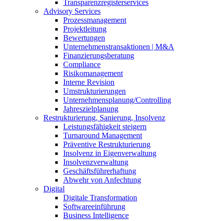
Transparenzregisterservices
Advisory
Services
Prozessmanagement
Projektleitung
Bewertungen
Unternehmenstransaktionen | M&A
Finanzierungsberatung
Compliance
Risikomanagement
Interne Revision
Umstrukturierungen
Unternehmensplanung/Controlling
Jahreszielplanung
Restrukturierung, Sanierung, Insolvenz
Leistungsfähigkeit steigern
Turnaround Management
Präventive Restrukturierung
Insolvenz in Eigenverwaltung
Insolvenzverwaltung
Geschäftsführerhaftung
Abwehr von Anfechtung
Digital
Digitale Transformation
Softwareeinführung
Business Intelligence