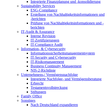
Integrierte Finanzplanung und -konsolidierung
Sustainability Services
ESG-Compliance
Erstellung von Nachhaltigkeitsinformationen und
-berichten
Prüfung von Nachhaltigkeitsinformationen und -
berichten
IT-Audit & Assurance
Interne Revision
IT-Zertifizierungen
IT-Compliance Audit
Information- & Cybersecurity
Informationssicherheitsmanagementsystem
IT-Security und Cybersecurity
IT-Risikomanagement
Business Continuity Management
NIS-2-Richtlinie
Unternehmens-/
Vermögensnachfolge
Integrierte Nachfolge- und Vermögensberatung
Erbrecht
Testamentsvollstreckung
Stiftungen
Family
Office
Sonstiges
Nach Deutschland expandieren