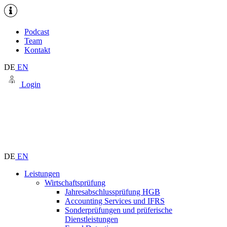
Podcast
Team
Kontakt
DE
EN
Login
DE
EN
Leistungen
Wirtschaftsprüfung
Jahresabschlussprüfung HGB
Accounting Services und IFRS
Sonderprüfungen und prüferische
Dienstleistungen