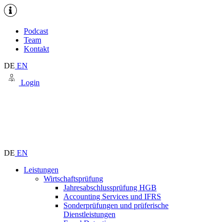
Podcast
Team
Kontakt
DE
EN
Login
DE
EN
Leistungen
Wirtschaftsprüfung
Jahresabschlussprüfung HGB
Accounting Services und IFRS
Sonderprüfungen und prüferische
Dienstleistungen