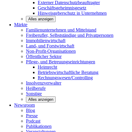
Externer Datenschutzbeauftragter
Geschäftsgeheimnisgesetz
Hinweisgeberschutz in Unternehmen
Alles anzeigen
Märkte
Familienunternehmen und
Mittelstand
Freiberufler, Selbstständige und
Privatpersonen
Immobilienwirtschaft
Land- und
Forstwirtschaft
Non-Profit-Organisationen
Öffentlicher
Sektor
Pflege- und Betreuungseinrichtungen
Heimrecht
Betriebswirtschaftliche Beratung
Rechnungswesen/Controlling
Insolvenzverwalter
Heilberufe
Sonstige
Alles anzeigen
Newsroom
Blog
Presse
Podcast
Publikationen
Veranstaltungen