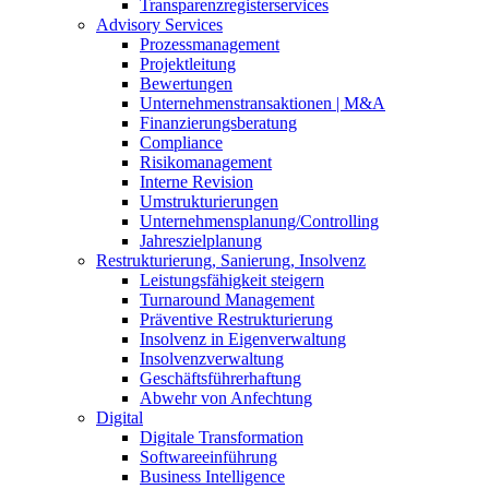
Transparenzregisterservices
Advisory
Services
Prozessmanagement
Projektleitung
Bewertungen
Unternehmenstransaktionen | M&A
Finanzierungsberatung
Compliance
Risikomanagement
Interne Revision
Umstrukturierungen
Unternehmensplanung/Controlling
Jahreszielplanung
Restrukturierung, Sanierung, Insolvenz
Leistungsfähigkeit steigern
Turnaround Management
Präventive Restrukturierung
Insolvenz in Eigenverwaltung
Insolvenzverwaltung
Geschäftsführerhaftung
Abwehr von Anfechtung
Digital
Digitale Transformation
Softwareeinführung
Business Intelligence