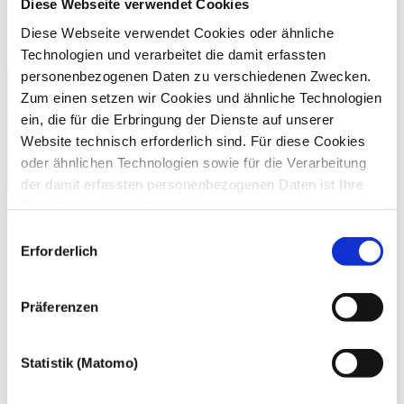
Diese Webseite verwendet Cookies
Diese Webseite verwendet Cookies oder ähnliche
Technologien und verarbeitet die damit erfassten
personenbezogenen Daten zu verschiedenen Zwecken.
Zum einen setzen wir Cookies und ähnliche Technologien
ein, die für die Erbringung der Dienste auf unserer
Website technisch erforderlich sind. Für diese Cookies
oder ähnlichen Technologien sowie für die Verarbeitung
der damit erfassten personenbezogenen Daten ist Ihre
Einwilligung nicht erforderlich.
Gern möchten wir aber auch die folgenden Technologien
Einwilligungsauswahl
mit Ihrer ausdrücklichen Einwilligung einsetzen und die
Erforderlich
gewonnen personenbezogenen Daten zu den
nachfolgend genannten Zwecken einsetzen:
Präferenzen
Statistik (Matomo)