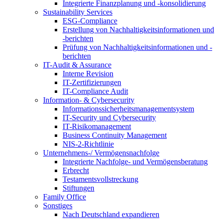
Integrierte Finanzplanung und -konsolidierung
Sustainability Services
ESG-Compliance
Erstellung von Nachhaltigkeitsinformationen und
-berichten
Prüfung von Nachhaltigkeitsinformationen und -
berichten
IT-Audit & Assurance
Interne Revision
IT-Zertifizierungen
IT-Compliance Audit
Information- & Cybersecurity
Informationssicherheitsmanagementsystem
IT-Security und Cybersecurity
IT-Risikomanagement
Business Continuity Management
NIS-2-Richtlinie
Unternehmens-/
Vermögensnachfolge
Integrierte Nachfolge- und Vermögensberatung
Erbrecht
Testamentsvollstreckung
Stiftungen
Family
Office
Sonstiges
Nach Deutschland expandieren