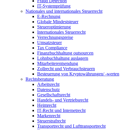
Fraud Detection
IT-Systemprüfung
Nationales und internationales Steuerrecht
E-Rechnung
Globale Mindeststeuer
Steueroptimierung
Internationales Steuerrecht
Verrechnungspreise
Umsatzsteuer
Tax Compliance
Finanzbuchhaltung outsourcen
Lohnbuchhaltung auslagern
Mitarbeiterentsendung
Zollrecht und Verbrauchsteuern
Besteuerung von Kryptowährungen/ -werten
Rechtsberatung
Arbeitsrecht
Datenschutz
Gesellschaftsrecht
Handels- und Vertriebsrecht
Heimrecht
IT-Recht und Internetrecht
Markenrecht
Steuerstrafrecht
Transportrecht und Lufttransportrecht