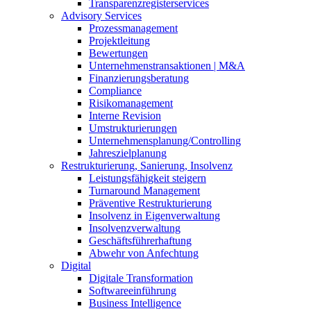
Transparenzregisterservices
Advisory
Services
Prozessmanagement
Projektleitung
Bewertungen
Unternehmenstransaktionen | M&A
Finanzierungsberatung
Compliance
Risikomanagement
Interne Revision
Umstrukturierungen
Unternehmensplanung/Controlling
Jahreszielplanung
Restrukturierung, Sanierung, Insolvenz
Leistungsfähigkeit steigern
Turnaround Management
Präventive Restrukturierung
Insolvenz in Eigenverwaltung
Insolvenzverwaltung
Geschäftsführerhaftung
Abwehr von Anfechtung
Digital
Digitale Transformation
Softwareeinführung
Business Intelligence