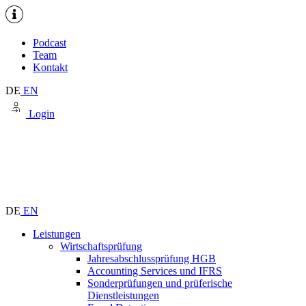
Podcast
Team
Kontakt
DE
EN
Login
DE
EN
Leistungen
Wirtschaftsprüfung
Jahresabschlussprüfung HGB
Accounting Services und IFRS
Sonderprüfungen und prüferische
Dienstleistungen