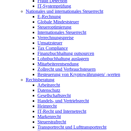
Fraud Detection
IT-Systemprüfung
Nationales und internationales Steuerrecht
E-Rechnung
Globale Mindeststeuer
Steueroptimierung
Internationales Steuerrecht
Verrechnungspreise
Umsatzsteuer
Tax Compliance
Finanzbuchhaltung outsourcen
Lohnbuchhaltung auslagern
Mitarbeiterentsendung
Zollrecht und Verbrauchsteuern
Besteuerung von Kryptowährungen/ -werten
Rechtsberatung
Arbeitsrecht
Datenschutz
Gesellschaftsrecht
Handels- und Vertriebsrecht
Heimrecht
IT-Recht und Internetrecht
Markenrecht
Steuerstrafrecht
Transportrecht und Lufttransportrecht