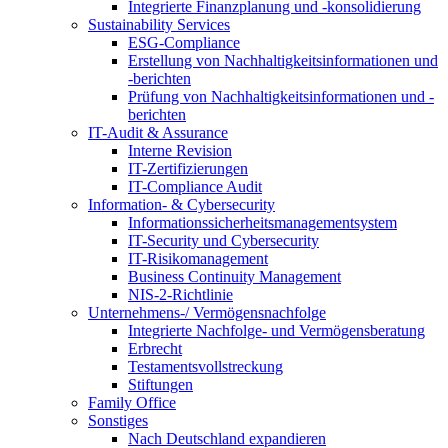
Integrierte Finanzplanung und -konsolidierung
Sustainability Services
ESG-Compliance
Erstellung von Nachhaltigkeitsinformationen und
-berichten
Prüfung von Nachhaltigkeitsinformationen und -
berichten
IT-Audit & Assurance
Interne Revision
IT-Zertifizierungen
IT-Compliance Audit
Information- & Cybersecurity
Informationssicherheitsmanagementsystem
IT-Security und Cybersecurity
IT-Risikomanagement
Business Continuity Management
NIS-2-Richtlinie
Unternehmens-/
Vermögensnachfolge
Integrierte Nachfolge- und Vermögensberatung
Erbrecht
Testamentsvollstreckung
Stiftungen
Family
Office
Sonstiges
Nach Deutschland expandieren