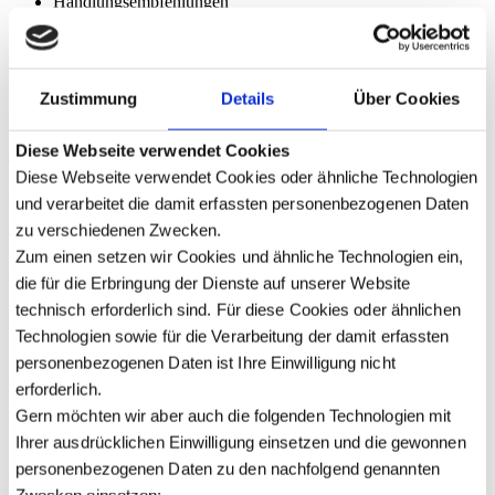
Handlungsempfehlungen
Ihre Fragen
Zustimmung
Details
Über Cookies
Unsere Experten
Details
Diese Webseite verwendet Cookies
Gert Klöttschen
ist Steuerberater bei der dhpg und Experte für
nationales und internationales Umsatzsteuerrecht. Schwerpunkte
Diese Webseite verwendet Cookies oder ähnliche Technologien
seiner Tätigkeit sind die Beratung mittelständischer Unternehmen
und verarbeitet die damit erfassten personenbezogenen Daten
bei grenzüberschreitenden Liefer- und Leistungsbeziehungen
zu verschiedenen Zwecken.
(Reihengeschäfte, Versandhandel, Montagen, E-Commerce) sowie
umsatzsteuerliche Fragestellungen der Immobilienwirtschaft
Zum einen setzen wir Cookies und ähnliche Technologien ein,
(Transaktionen, Vorsteuerabzug).
die für die Erbringung der Dienste auf unserer Website
technisch erforderlich sind. Für diese Cookies oder ähnlichen
Oliver Lohmar
ist Steuerberater bei der dhpg. Schwerpunktmäßig
befasst er sich mit Fragen des Unternehmens- und
Technologien sowie für die Verarbeitung der damit erfassten
Umsatzsteuerrechts und hier insbesondere mit allen Fragen der
personenbezogenen Daten ist Ihre Einwilligung nicht
Steuergestaltung und des Steuerverfahrensrechts. Seine Mandanten
erforderlich.
begleitet er auch bei der Durchsetzung ihrer Interessen vor den
Finanzbehörden und -gerichten.
Gern möchten wir aber auch die folgenden Technologien mit
Ihrer ausdrücklichen Einwilligung einsetzen und die gewonnen
personenbezogenen Daten zu den nachfolgend genannten
Weitere Informationen und die Möglichkeit zur Anmeldung erhalten
Zwecken einsetzen: