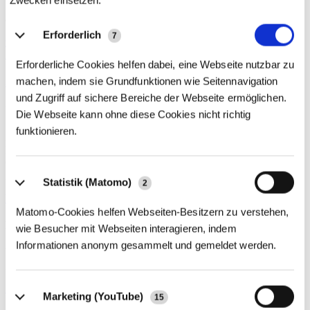
Sie in unserem neuen Eventportal mit einem Klick auf "Jetzt
anmelden"
Erforderlich
7
zum Kalender hinzufügen
Zurück
Erforderliche Cookies helfen dabei, eine Webseite nutzbar zu
Jetzt anmelden
machen, indem sie Grundfunktionen wie Seitennavigation
und Zugriff auf sichere Bereiche der Webseite ermöglichen.
Über die dhpg
Die Webseite kann ohne diese Cookies nicht richtig
funktionieren.
An unseren 18 Standorten beraten wir mit über 1.200
Mitarbeiter:innen Familienunternehmen und Mittelständler,
Großunternehmen, Verwaltungen der öffentlichen Hand ebenso wie
gemeinnützige Organisationen und Privatpersonen.
Statistik (Matomo)
2
Weitere Informationen
Matomo-Cookies helfen Webseiten-Besitzern zu verstehen,
Kontakt
wie Besucher mit Webseiten interagieren, indem
Informationen anonym gesammelt und gemeldet werden.
Wenn Sie Fragen zu unseren Angeboten haben, können Sie uns
gern telefonisch (
+49 228 81000 0
) oder per
E-Mail
kontaktieren.
Zum Kontakt
Marketing (YouTube)
15