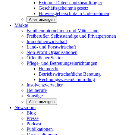
Externer Datenschutzbeauftragter
Geschäftsgeheimnisgesetz
Hinweisgeberschutz in Unternehmen
Alles anzeigen
Märkte
Familienunternehmen und
Mittelstand
Freiberufler, Selbstständige und
Privatpersonen
Immobilienwirtschaft
Land- und
Forstwirtschaft
Non-Profit-Organisationen
Öffentlicher
Sektor
Pflege- und Betreuungseinrichtungen
Heimrecht
Betriebswirtschaftliche Beratung
Rechnungswesen/Controlling
Insolvenzverwalter
Heilberufe
Sonstige
Alles anzeigen
Newsroom
Blog
Presse
Podcast
Publikationen
Veranstaltungen