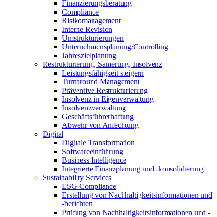
Finanzierungsberatung
Compliance
Risikomanagement
Interne Revision
Umstrukturierungen
Unternehmensplanung/Controlling
Jahreszielplanung
Restrukturierung, Sanierung, Insolvenz
Leistungsfähigkeit steigern
Turnaround Management
Präventive Restrukturierung
Insolvenz in Eigenverwaltung
Insolvenzverwaltung
Geschäftsführerhaftung
Abwehr von Anfechtung
Digital
Digitale Transformation
Softwareeinführung
Business Intelligence
Integrierte Finanzplanung und -konsolidierung
Sustainability Services
ESG-Compliance
Erstellung von Nachhaltigkeitsinformationen und
-berichten
Prüfung von Nachhaltigkeitsinformationen und -