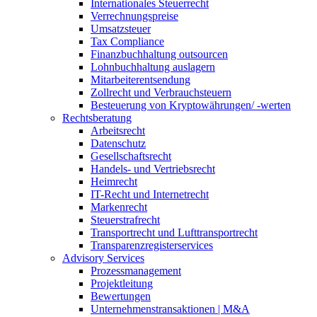
Internationales Steuerrecht
Verrechnungspreise
Umsatzsteuer
Tax Compliance
Finanzbuchhaltung outsourcen
Lohnbuchhaltung auslagern
Mitarbeiterentsendung
Zollrecht und Verbrauchsteuern
Besteuerung von Kryptowährungen/ -werten
Rechtsberatung
Arbeitsrecht
Datenschutz
Gesellschaftsrecht
Handels- und Vertriebsrecht
Heimrecht
IT-Recht und Internetrecht
Markenrecht
Steuerstrafrecht
Transportrecht und Lufttransportrecht
Transparenzregisterservices
Advisory
Services
Prozessmanagement
Projektleitung
Bewertungen
Unternehmenstransaktionen | M&A