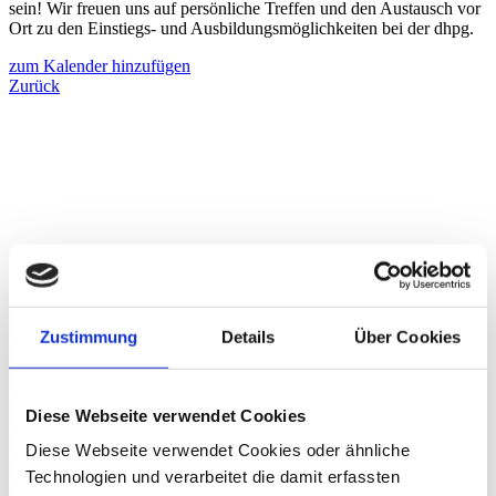
sein! Wir freuen uns auf persönliche Treffen und den Austausch vor
Ort zu den Einstiegs- und Ausbildungsmöglichkeiten bei der dhpg.
zum Kalender hinzufügen
Zurück
Zustimmung
Details
Über Cookies
Über die dhpg
An unseren 18 Standorten beraten wir mit über 1.200
Mitarbeiter:innen Familienunternehmen und Mittelständler,
Diese Webseite verwendet Cookies
Großunternehmen, Verwaltungen der öffentlichen Hand ebenso wie
Diese Webseite verwendet Cookies oder ähnliche
gemeinnützige Organisationen und Privatpersonen.
Technologien und verarbeitet die damit erfassten
Weitere Informationen