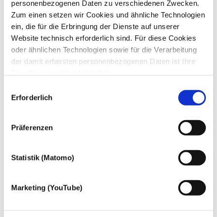
personenbezogenen Daten zu verschiedenen Zwecken.
Zum einen setzen wir Cookies und ähnliche Technologien
Kontakt
ein, die für die Erbringung der Dienste auf unserer
Wenn Sie Fragen zu unseren Angeboten haben, können Sie uns
Website technisch erforderlich sind. Für diese Cookies
gern telefonisch (
+49 228 81000 0
) oder per
E-Mail
kontaktieren.
oder ähnlichen Technologien sowie für die Verarbeitung
Zum Kontakt
der damit erfassten personenbezogenen Daten ist Ihre
Einwilligung nicht erforderlich.
Gern möchten wir aber auch die folgenden Technologien
Einwilligungsauswahl
mit Ihrer ausdrücklichen Einwilligung einsetzen und die
Erforderlich
gewonnen personenbezogenen Daten zu den
nachfolgend genannten Zwecken einsetzen:
Präferenzen
Statistik (Matomo)
Marketing (YouTube)