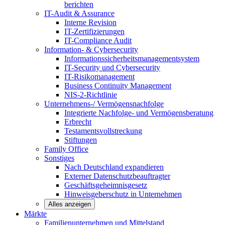
berichten
IT-Audit & Assurance
Interne Revision
IT-Zertifizierungen
IT-Compliance Audit
Information- & Cybersecurity
Informationssicherheitsmanagementsystem
IT-Security und Cybersecurity
IT-Risikomanagement
Business Continuity Management
NIS-2-Richtlinie
Unternehmens-/
Vermögensnachfolge
Integrierte Nachfolge- und Vermögensberatung
Erbrecht
Testamentsvollstreckung
Stiftungen
Family
Office
Sonstiges
Nach Deutschland expandieren
Externer Datenschutzbeauftragter
Geschäftsgeheimnisgesetz
Hinweisgeberschutz in Unternehmen
Alles anzeigen
Märkte
Familienunternehmen und
Mittelstand