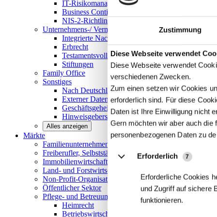
IT-Risikomanagement
Business Continuity Management
NIS-2-Richtlinie
Unternehmens-/
Vermögensnachfolge
Zustimmung
Integrierte Nachfolge- und Vermögensberatung
Erbrecht
Details
Diese Webseite verwendet Coo
Testamentsvollstreckung
Stiftungen
Diese Webseite verwendet Cookie
Family
Office
verschiedenen Zwecken.
Sonstiges
Zum einen setzen wir Cookies und
Nach Deutschland expandieren
Externer Datenschutzbeauftragter
erforderlich sind. Für diese Coo
Geschäftsgeheimnisgesetz
Daten ist Ihre Einwilligung nicht er
Hinweisgeberschutz in Unternehmen
Gern möchten wir aber auch die f
Alles anzeigen
personenbezogenen Daten zu de
Märkte
Familienunternehmen und
Mittelstand
Freiberufler, Selbstständige und
Privatpersonen
Erforderlich
7
Immobilienwirtschaft
Land- und
Forstwirtschaft
Erforderliche Cookies h
Non-Profit-Organisationen
Öffentlicher
Sektor
und Zugriff auf sichere
Pflege- und Betreuungseinrichtungen
funktionieren.
Heimrecht
Betriebswirtschaftliche Beratung