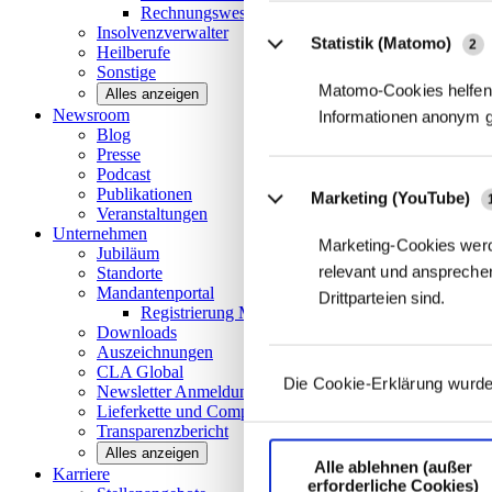
Rechnungswesen/Controlling
Insolvenzverwalter
Statistik (Matomo)
2
Heilberufe
Sonstige
Matomo-Cookies helfen 
Alles anzeigen
Newsroom
Informationen anonym 
Blog
Presse
Podcast
Publikationen
Marketing (YouTube)
Veranstaltungen
Unternehmen
Marketing-Cookies werd
Jubiläum
relevant und ansprechen
Standorte
Mandantenportal
Drittparteien sind.
Registrierung Mandantenportal
Downloads
Auszeichnungen
CLA
Global
Die Cookie-Erklärung wurde
Newsletter
Anmeldung
Lieferkette und
Compliance
Transparenzbericht
Alles anzeigen
Alle ablehnen (außer
Karriere
erforderliche Cookies)