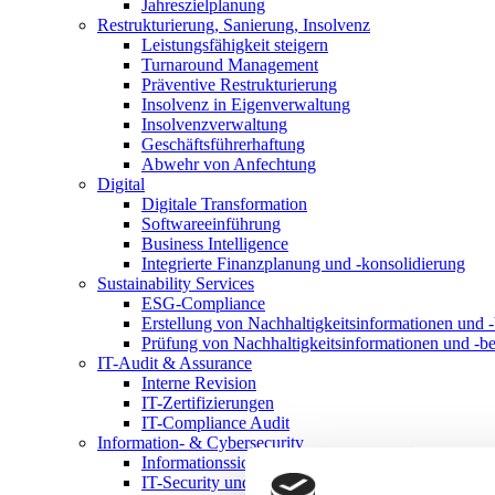
Jahreszielplanung
Restrukturierung, Sanierung, Insolvenz
Leistungsfähigkeit steigern
Turnaround Management
Präventive Restrukturierung
Insolvenz in Eigenverwaltung
Insolvenzverwaltung
Geschäftsführerhaftung
Abwehr von Anfechtung
Digital
Digitale Transformation
Softwareeinführung
Business Intelligence
Integrierte Finanzplanung und -konsolidierung
Sustainability Services
ESG-Compliance
Erstellung von Nachhaltigkeitsinformationen und -
Prüfung von Nachhaltigkeitsinformationen und -be
IT-Audit & Assurance
Interne Revision
IT-Zertifizierungen
IT-Compliance Audit
Information- & Cybersecurity
Informationssicherheitsmanagementsystem
IT-Security und Cybersecurity