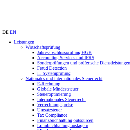
DE
EN
Leistungen
Wirtschaftsprüfung
Jahresabschlussprüfung HGB
Accounting Services und IFRS
Sonderprüfungen und prüferische Dienstleistunge
Fraud Detection
IT-Systemprüfung
Nationales und internationales Steuerrecht
E-Rechnung
Globale Mindeststeuer
Steueroptimierung
Internationales Steuerrecht
Verrechnungspreise
Umsatzsteuer
Tax Compliance
Finanzbuchhaltung outsourcen
Lohnbuchhaltung auslagern