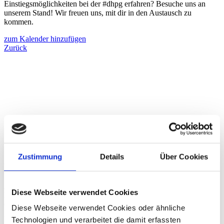
Einstiegsmöglichkeiten bei der #dhpg erfahren? Besuche uns an
unserem Stand! Wir freuen uns, mit dir in den Austausch zu
kommen.
zum Kalender hinzufügen
Zurück
Zustimmung
Details
Über Cookies
Über die dhpg
An unseren 18 Standorten beraten wir mit über 1.200
Diese Webseite verwendet Cookies
Mitarbeiter:innen Familienunternehmen und Mittelständler,
Großunternehmen, Verwaltungen der öffentlichen Hand ebenso wie
Diese Webseite verwendet Cookies oder ähnliche
gemeinnützige Organisationen und Privatpersonen.
Technologien und verarbeitet die damit erfassten