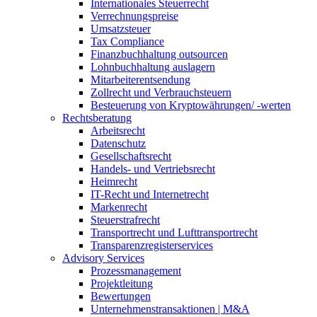
Internationales Steuerrecht
Verrechnungspreise
Umsatzsteuer
Tax Compliance
Finanzbuchhaltung outsourcen
Lohnbuchhaltung auslagern
Mitarbeiterentsendung
Zollrecht und Verbrauchsteuern
Besteuerung von Kryptowährungen/ -werten
Rechtsberatung
Arbeitsrecht
Datenschutz
Gesellschaftsrecht
Handels- und Vertriebsrecht
Heimrecht
IT-Recht und Internetrecht
Markenrecht
Steuerstrafrecht
Transportrecht und Lufttransportrecht
Transparenzregisterservices
Advisory
Services
Prozessmanagement
Projektleitung
Bewertungen
Unternehmenstransaktionen | M&A