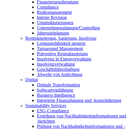
Finanzierungsberatung
Compliance
Risikomanagement
Interne Revision
Umstrukturierungen
Unternehmensplanung/Controlling
Jahreszielplanung
Restrukturierung, Sanierung, Insolvenz
Leistungsfähigkeit steigern
Turnaround Management
Präventive Restrukturierung
Insolvenz in Eigenverwaltung
Insolvenzverwaltung
Geschäftsführerhaftung
Abwehr von Anfechtung
Digital
Digitale Transformation
Softwareeinführung
Business Intelligence
Integrierte Finanzplanung und -konsolidierung
Sustainability Services
ESG-Compliance
Erstellung von Nachhaltigkeitsinformationen und
-berichten
Prüfung von Nachhaltigkeitsinformationen und -