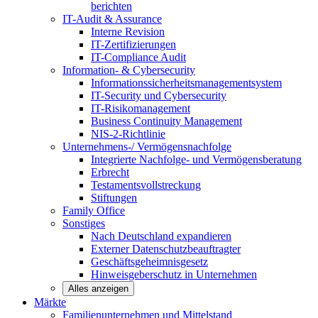
berichten
IT-Audit & Assurance
Interne Revision
IT-Zertifizierungen
IT-Compliance Audit
Information- & Cybersecurity
Informationssicherheitsmanagementsystem
IT-Security und Cybersecurity
IT-Risikomanagement
Business Continuity Management
NIS-2-Richtlinie
Unternehmens-/
Vermögensnachfolge
Integrierte Nachfolge- und Vermögensberatung
Erbrecht
Testamentsvollstreckung
Stiftungen
Family
Office
Sonstiges
Nach Deutschland expandieren
Externer Datenschutzbeauftragter
Geschäftsgeheimnisgesetz
Hinweisgeberschutz in Unternehmen
Alles anzeigen
Märkte
Familienunternehmen und
Mittelstand