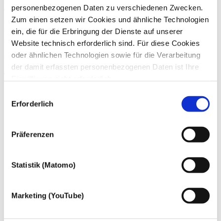
Weitere Informationen
personenbezogenen Daten zu verschiedenen Zwecken.
Zum einen setzen wir Cookies und ähnliche Technologien
Kontakt
ein, die für die Erbringung der Dienste auf unserer
Website technisch erforderlich sind. Für diese Cookies
Wenn Sie Fragen zu unseren Angeboten haben, können Sie uns
gern telefonisch (
+49 228 81000 0
) oder per
E-Mail
kontaktieren.
oder ähnlichen Technologien sowie für die Verarbeitung
der damit erfassten personenbezogenen Daten ist Ihre
Zum Kontakt
Einwilligung nicht erforderlich.
Gern möchten wir aber auch die folgenden Technologien
Einwilligungsauswahl
mit Ihrer ausdrücklichen Einwilligung einsetzen und die
Erforderlich
gewonnen personenbezogenen Daten zu den
nachfolgend genannten Zwecken einsetzen:
Präferenzen
Statistik (Matomo)
Marketing (YouTube)