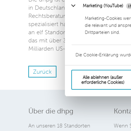
Marketing (YouTube)
1
in Deutschland, das sich auf die Kernb
Rechtsberatung, Insolvenzverwaltung 
Marketing-Cookies werd
spezialisiert hat. Das inhabergeführte
die relevant und anspr
an elf Standorten zu den 15 größten se
Drittparteien sind.
das mit über 34.500 Mitarbeitern in 
Milliarden US-Dollar zu den Top 10 der
Die Cookie-Erklärung wurd
Zurück
Alle ablehnen (außer
erforderliche Cookies)
Über die dhpg
Konta
An unseren 18 Standorten
Wenn S