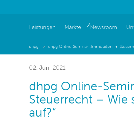
Leistungen
Märkte
Newsroom
Un
dhpg
dhpg Online-Seminar „Immobilien im Steuerrec
02. Juni
2021
dhpg Online-Semin
Steuerrecht – Wie s
auf?“