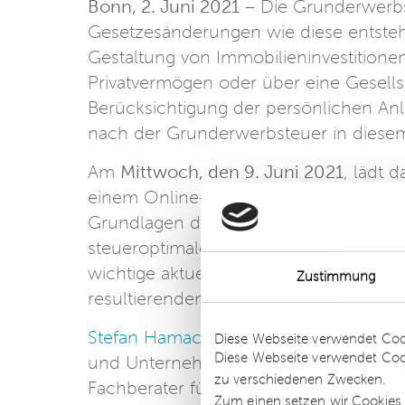
Bonn, 2. Juni 2021
– Die Grunderwerbs
Gesetzesänderungen wie diese entstehe
Gestaltung von Immobilieninvestitionen
Privatvermögen oder über eine Gesells
Berücksichtigung der persönlichen Anla
nach der Grunderwerbsteuer in diesem 
Am
Mittwoch, den 9. Juni 2021
, lädt
einem Online-Seminar zum Thema ein. D
Grundlagen der Immobilienbesteuerun
steueroptimalen Errichtung von Immobi
wichtige aktuelle Rechtsprechung und
Zustimmung
resultierenden Folgen gegeben.
Details
Stefan Hamacher
ist Steuerberater bei
Diese Webseite verwendet Coo
Diese Webseite verwendet Coo
und Unternehmensgruppen betreut er i
zu verschiedenen Zwecken.
Fachberater für internationales Steuer
Zum einen setzen wir Cookies 