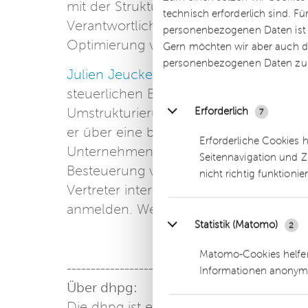
mit der Strukturierung von In- und Aus
technisch erforderlich sind. F
Verantwortliche beim Kauf oder Veräu
personenbezogenen Daten ist Ih
Optimierung von Immobilieninvestitio
Gern möchten wir aber auch di
personenbezogenen Daten zu
Julien Jeucken
s ist Steuerberater bei 
steuerlichen Beratung von in- und a
Erforderlich
Umstrukturierungen, M&A- und Untern
7
er über eine besondere Expertise im n
Erforderliche Cookies 
Unternehmenssteuerrecht, der Besteue
Seitennavigation und Z
Besteuerung von Kryptowährungen.
nicht richtig funktionie
Vertreter interessierter Unternehmen
anmelden. Weitere Informationen sowi
Statistik (Matomo)
2
Matomo-Cookies helfen
-------------------
Informationen anonym
Über dhpg:
Die dhpg ist eines der führenden, mi