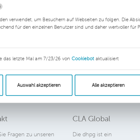
5
ereiche Wirtschaftsprüfung, Steuerberatung,
sowie Sanierungsberatung und IT-Services
en verwendet, um Besuchern auf Webseiten zu folgen. Die Absich
 Unternehmen gehört mit mehr als 600 Mitarbeiter
echend für den einzelnen Benutzer sind und daher wertvoller für
iner Branche. Die dhpg ist Teil des
Nexia
-Netzwer
über 120 Ländern und einem Umsatzvolumen von 4
 internationalen Beratungs-Netzwerke zählt.
e das letzte Mal am 7/23/26 von
Cookiebot
aktualisiert
Auswahl akzeptieren
Alle akzeptieren
kt
CLA Global
ie Fragen zu unseren
Die dhpg ist ein