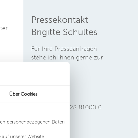
Pressekontakt
ter
Brigitte Schultes
Für Ihre Presseanfragen
stehe ich Ihnen gerne zur
Verfügung.
er
ber
E-Mail
Über Cookies
+49 228 81000 0
men
ssten personenbezogenen Daten
ls
ere
e auf unserer Website