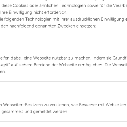
landsinvestments. Darüber hinaus begleitet er
ür diese Cookies oder ähnlichen Technologien sowie für die Verarb
ßerung von Unternehmen, bei der steuerlichen
re Einwilligung nicht erforderlich.
nen und bei der Unternehmensnachfolge.
e folgenden Technologien mit Ihrer ausdrücklichen Einwilligung
 den nachfolgend genannten Zwecken einsetzen:
der dhpg. Sein Tätigkeitsfokus liegt auf der
usländischen Unternehmen im Rahmen von
ehmensnachfolgeprozessen. Darüber hinaus verf
ationalen und internationalen
helfen dabei, eine Webseite nutzbar zu machen, indem sie Grund
rung von Immobilientransaktionen sowie der
ugriff auf sichere Bereiche der Webseite ermöglichen. Die Webse
ren.
 und Medien können sich für das Online-Seminar
e die Möglichkeit zur Anmeldung finden Sie
hier
.
 Webseiten-Besitzern zu verstehen, wie Besucher mit Webseiten 
 gesammelt und gemeldet werden.
ttelständischen Prüfungs- und Beratungsunterneh