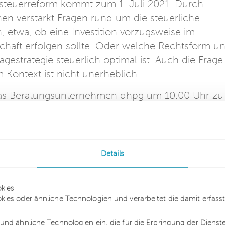
teuerreform kommt zum 1. Juli 2021. Durch
n verstärkt Fragen rund um die steuerliche
, etwa, ob eine Investition vorzugsweise im
chaft erfolgen sollte. Oder welche Rechtsform un
gestrategie steuerlich optimal ist. Auch die Frage
Kontext ist nicht unerheblich.
 das Beratungsunternehmen dhpg um 10.00 Uhr zu
ie Teilnahme ist kostenfrei. Nach Darstellung d
g und Gestaltungsmöglichkeiten zur
liengesellschafts-Strukturen wird ein Überblick ü
 Gesetzesentwicklung und die sich daraus
Details
 der dhpg. Nationale wie internationale Unterneh
kies
kies oder ähnliche Technologien und verarbeitet die damit erfa
n allen Fragen des Unternehmenssteuerrechts. A
recht beschäftigt sich Stefan Hamacher insbesond
und ähnliche Technologien ein, die für die Erbringung der Dienst