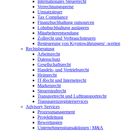
Internationales Steuerrecht
Verrechnungspreise
Umsatzsteuer
Tax Compliance
Finanzbuchhaltung outsourcen
Lohnbuchhaltung auslagern
Mitarbeiterentsendung
Zollrecht und Verbrauchsteuern
Besteuerung von Kryptowährungen/ -werten
Rechtsberatung
Arbeitsrecht
Datenschutz
Gesellschaftsrecht
Handels- und Vertriebsrecht
Heimrecht
IT-Recht und Internetrecht
Markenrecht
Steuerstrafrecht
Transportrecht und Lufttransportrecht
Transparenzregisterservices
Advisory
Services
Prozessmanagement
Projektleitung
Bewertungen
Unternehmenstransaktionen | M&A