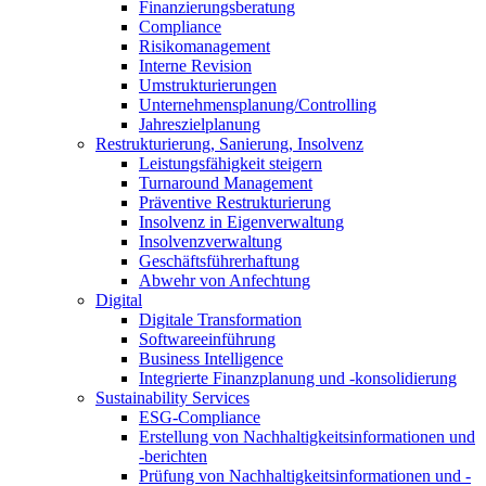
Finanzierungsberatung
Compliance
Risikomanagement
Interne Revision
Umstrukturierungen
Unternehmensplanung/Controlling
Jahreszielplanung
Restrukturierung, Sanierung, Insolvenz
Leistungsfähigkeit steigern
Turnaround Management
Präventive Restrukturierung
Insolvenz in Eigenverwaltung
Insolvenzverwaltung
Geschäftsführerhaftung
Abwehr von Anfechtung
Digital
Digitale Transformation
Softwareeinführung
Business Intelligence
Integrierte Finanzplanung und -konsolidierung
Sustainability Services
ESG-Compliance
Erstellung von Nachhaltigkeitsinformationen und
-berichten
Prüfung von Nachhaltigkeitsinformationen und -