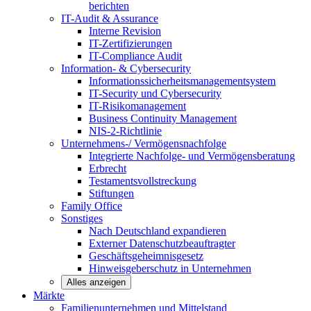
berichten
IT-Audit & Assurance
Interne Revision
IT-Zertifizierungen
IT-Compliance Audit
Information- & Cybersecurity
Informationssicherheitsmanagementsystem
IT-Security und Cybersecurity
IT-Risikomanagement
Business Continuity Management
NIS-2-Richtlinie
Unternehmens-/
Vermögensnachfolge
Integrierte Nachfolge- und Vermögensberatung
Erbrecht
Testamentsvollstreckung
Stiftungen
Family
Office
Sonstiges
Nach Deutschland expandieren
Externer Datenschutzbeauftragter
Geschäftsgeheimnisgesetz
Hinweisgeberschutz in Unternehmen
Alles anzeigen
Märkte
Familienunternehmen und
Mittelstand