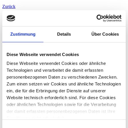
Zurück
Pressekontakt
Brigitte Schultes
Zustimmung
Details
Über Cookies
Für Ihre Presseanfragen stehe ich Ihnen gerne zur Verfügung.
E-Mail
+49 228 81000 0
Diese Webseite verwendet Cookies
Diese Webseite verwendet Cookies oder ähnliche
Technologien und verarbeitet die damit erfassten
personenbezogenen Daten zu verschiedenen Zwecken.
Zum einen setzen wir Cookies und ähnliche Technologien
ein, die für die Erbringung der Dienste auf unserer
Website technisch erforderlich sind. Für diese Cookies
oder ähnlichen Technologien sowie für die Verarbeitung
der damit erfassten personenbezogenen Daten ist Ihre
Über die dhpg
Einwilligung nicht erforderlich.
An unseren 18 Standorten beraten wir mit über 1.200
Gern möchten wir aber auch die folgenden Technologien
Einwilligungsauswahl