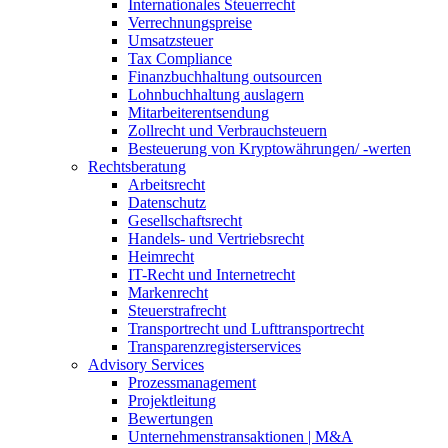
Internationales Steuerrecht
Verrechnungspreise
Umsatzsteuer
Tax Compliance
Finanzbuchhaltung outsourcen
Lohnbuchhaltung auslagern
Mitarbeiterentsendung
Zollrecht und Verbrauchsteuern
Besteuerung von Kryptowährungen/ -werten
Rechtsberatung
Arbeitsrecht
Datenschutz
Gesellschaftsrecht
Handels- und Vertriebsrecht
Heimrecht
IT-Recht und Internetrecht
Markenrecht
Steuerstrafrecht
Transportrecht und Lufttransportrecht
Transparenzregisterservices
Advisory
Services
Prozessmanagement
Projektleitung
Bewertungen
Unternehmenstransaktionen | M&A