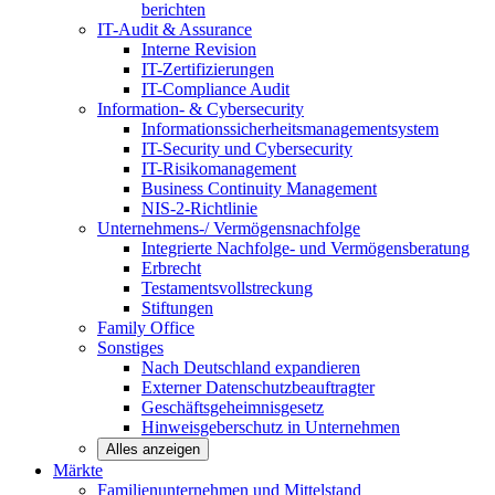
berichten
IT-Audit & Assurance
Interne Revision
IT-Zertifizierungen
IT-Compliance Audit
Information- & Cybersecurity
Informationssicherheitsmanagementsystem
IT-Security und Cybersecurity
IT-Risikomanagement
Business Continuity Management
NIS-2-Richtlinie
Unternehmens-/
Vermögensnachfolge
Integrierte Nachfolge- und Vermögensberatung
Erbrecht
Testamentsvollstreckung
Stiftungen
Family
Office
Sonstiges
Nach Deutschland expandieren
Externer Datenschutzbeauftragter
Geschäftsgeheimnisgesetz
Hinweisgeberschutz in Unternehmen
Alles anzeigen
Märkte
Familienunternehmen und
Mittelstand