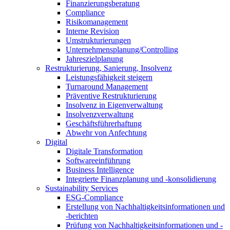
Finanzierungsberatung
Compliance
Risikomanagement
Interne Revision
Umstrukturierungen
Unternehmensplanung/Controlling
Jahreszielplanung
Restrukturierung, Sanierung, Insolvenz
Leistungsfähigkeit steigern
Turnaround Management
Präventive Restrukturierung
Insolvenz in Eigenverwaltung
Insolvenzverwaltung
Geschäftsführerhaftung
Abwehr von Anfechtung
Digital
Digitale Transformation
Softwareeinführung
Business Intelligence
Integrierte Finanzplanung und -konsolidierung
Sustainability Services
ESG-Compliance
Erstellung von Nachhaltigkeitsinformationen und
-berichten
Prüfung von Nachhaltigkeitsinformationen und -