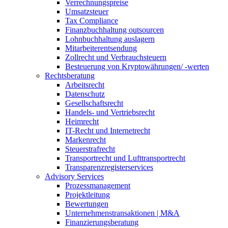
Verrechnungspreise
Umsatzsteuer
Tax Compliance
Finanzbuchhaltung outsourcen
Lohnbuchhaltung auslagern
Mitarbeiterentsendung
Zollrecht und Verbrauchsteuern
Besteuerung von Kryptowährungen/ -werten
Rechtsberatung
Arbeitsrecht
Datenschutz
Gesellschaftsrecht
Handels- und Vertriebsrecht
Heimrecht
IT-Recht und Internetrecht
Markenrecht
Steuerstrafrecht
Transportrecht und Lufttransportrecht
Transparenzregisterservices
Advisory
Services
Prozessmanagement
Projektleitung
Bewertungen
Unternehmenstransaktionen | M&A
Finanzierungsberatung