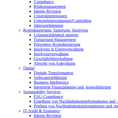
Compliance
Risikomanagement
Interne Revision
Umstrukturierungen
Unternehmensplanung/Controlling
Jahreszielplanung
Restrukturierung, Sanierung, Insolvenz
Leistungsfähigkeit steigern
Turnaround Management
Präventive Restrukturierung
Insolvenz in Eigenverwaltung
Insolvenzverwaltung
Geschäftsführerhaftung
Abwehr von Anfechtung
Digital
Digitale Transformation
Softwareeinführung
Business Intelligence
Integrierte Finanzplanung und -konsolidierung
Sustainability Services
ESG-Compliance
Erstellung von Nachhaltigkeitsinformationen und -
Prüfung von Nachhaltigkeitsinformationen und -be
IT-Audit & Assurance
Interne Revision