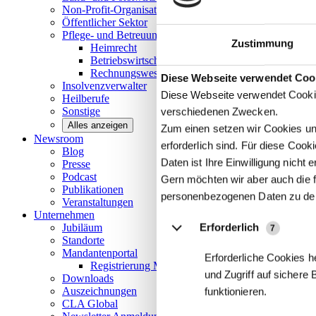
Non-Profit-Organisationen
Öffentlicher
Sektor
Pflege- und Betreuungseinrichtungen
Zustimmung
Heimrecht
Betriebswirtschaftliche Beratung
Rechnungswesen/Controlling
Details
Diese Webseite verwendet Coo
Insolvenzverwalter
Diese Webseite verwendet Cookie
Heilberufe
Sonstige
verschiedenen Zwecken.
Alles anzeigen
Zum einen setzen wir Cookies und
Newsroom
erforderlich sind. Für diese Coo
Blog
Daten ist Ihre Einwilligung nicht er
Presse
Podcast
Gern möchten wir aber auch die f
Publikationen
personenbezogenen Daten zu de
Veranstaltungen
Unternehmen
Erforderlich
Jubiläum
7
Standorte
Mandantenportal
Erforderliche Cookies h
Registrierung Mandantenportal
und Zugriff auf sichere
Downloads
Auszeichnungen
funktionieren.
CLA
Global