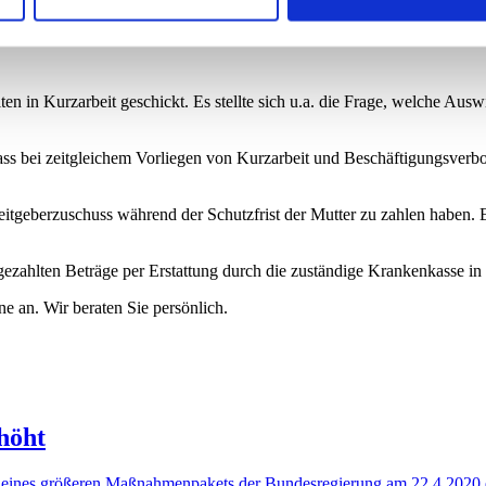
rzarbeit?
en in Kurzarbeit geschickt. Es stellte sich u.a. die Frage, welche Au
ass bei zeitgleichem Vorliegen von Kurzarbeit und Beschäftigungsverb
rbeitgeberzuschuss während der Schutzfrist der Mutter zu zahlen haben.
gezahlten Beträge per Erstattung durch die zuständige Krankenkasse in
ne an. Wir beraten Sie persönlich.
höht
ines größeren Maßnahmenpakets der Bundesregierung am 22.4.2020 erh