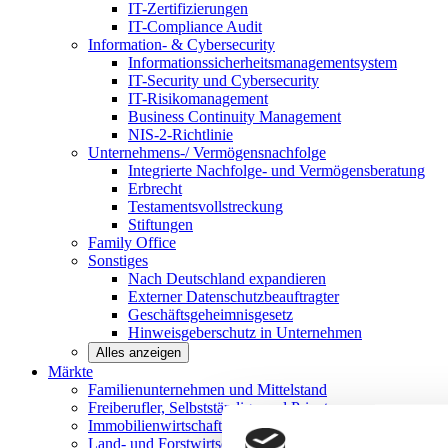
IT-Zertifizierungen
IT-Compliance Audit
Information- & Cybersecurity
Informationssicherheitsmanagementsystem
IT-Security und Cybersecurity
IT-Risikomanagement
Business Continuity Management
NIS-2-Richtlinie
Unternehmens-/
Vermögensnachfolge
Integrierte Nachfolge- und Vermögensberatung
Erbrecht
Testamentsvollstreckung
Stiftungen
Family
Office
Sonstiges
Nach Deutschland expandieren
Externer Datenschutzbeauftragter
Geschäftsgeheimnisgesetz
Hinweisgeberschutz in Unternehmen
Alles anzeigen
Märkte
Familienunternehmen und
Mittelstand
Freiberufler, Selbstständige und
Privatpersonen
Immobilienwirtschaft
Land- und
Forstwirtschaft