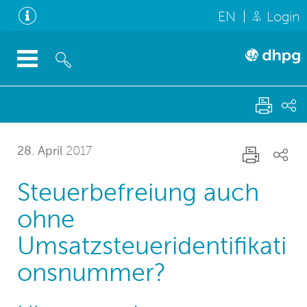
EN
Login
28. April
2017
Steuerbefreiung auch
ohne
Umsatzsteueridentifikati
onsnummer?