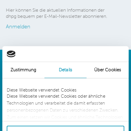
Hier können Sie die aktuellen Informationen der
dhpg bequem per E-Mail-Newsletter abonnieren.
Anmelden
Zustimmung
Details
Über Cookies
Details
Diese Webseite verwendet Cookies
Diese Webseite verwendet Cookies oder ähnliche
Technologien und verarbeitet die damit erfassten
dhpg is an independent network member of
CLA Global. See
CLAglobal.com/disclaimer
personenbezogenen Daten zu verschiedenen Zwecken.
Zum einen setzen wir Cookies und ähnliche Technologien
ein, die für die Erbringung der Dienste auf unserer Website
Sitemap