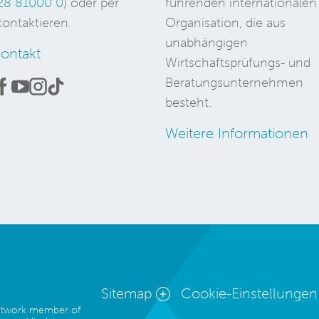
28 81000 0
) oder per
führenden internationalen
ontaktieren.
Organisation, die aus
unabhängigen
ontakt
Wirtschaftsprüfungs- und
Beratungsunternehmen
besteht.
Weitere Informationen
Sitemap
Cookie-Einstellungen
network member of