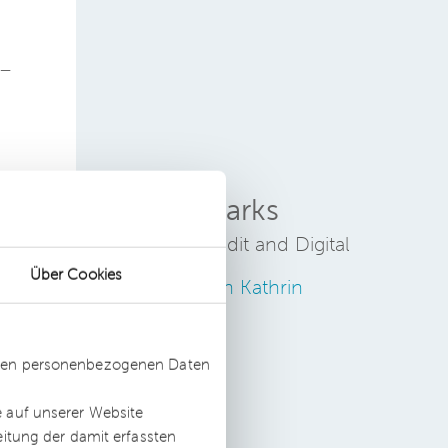
 –
Kathrin Tjarks
Director IT Audit and Digital
Über Cookies
Zum Profil von Kathrin
e.
Tjarks
ssten personenbezogenen Daten
e auf unserer Website
g
eitung der damit erfassten