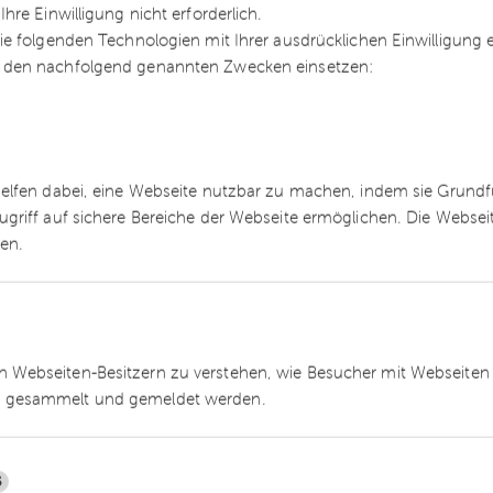
re Einwilligung nicht erforderlich.
gleichzeitigem Cloud-Komfort – ideal für regulierte
e folgenden Technologien mit Ihrer ausdrücklichen Einwilligung
 den nachfolgend genannten Zwecken einsetzen:
 On-Premise- und Cloud-Lösungen
d Umstellung vorbereiten
helfen dabei, eine Webseite nutzbar zu machen, indem sie Grund
timal zu steuern, empfiehlt es sich, bereits im
ugriff auf sichere Bereiche der Webseite ermöglichen. Die Webse
ren.
en bzw. einige Aufgaben vorgelagert zu betrachte
rs
 Webseiten-Besitzern zu verstehen, wie Besucher mit Webseiten 
h
 gesammelt und gemeldet werden.
 Altdaten
ntwicklungen (Custom Code)
5