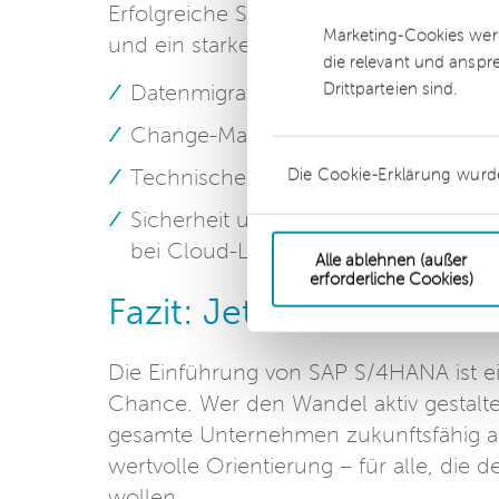
Erfolgreiche S/4HANA-Projekte zeichn
Marketing-Cookies werd
und ein starkes Change- Management a
die relevant und anspr
Drittparteien sind.
Datenmigration und -qualität: ohne 
Change-Management: Mitarbeitende 
Die Cookie-Erklärung wurd
Technische Integration: Schnittstell
Sicherheit und
Compliance
: interne
bei Cloud-Lösungen
Alle ablehnen (außer
erforderliche Cookies)
Fazit: Jetzt die Weichen
Die Einführung von SAP S/4HANA ist e
Chance. Wer den Wandel aktiv gestalte
gesamte Unternehmen zukunftsfähig au
wertvolle Orientierung – für alle, die 
wollen.