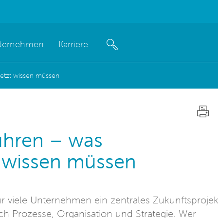
ternehmen
Karriere
etzt wissen müssen
ühren – was
 wissen müssen
r viele Unternehmen ein zentrales Zukunftsprojek
auch Prozesse, Organisation und Strategie. Wer