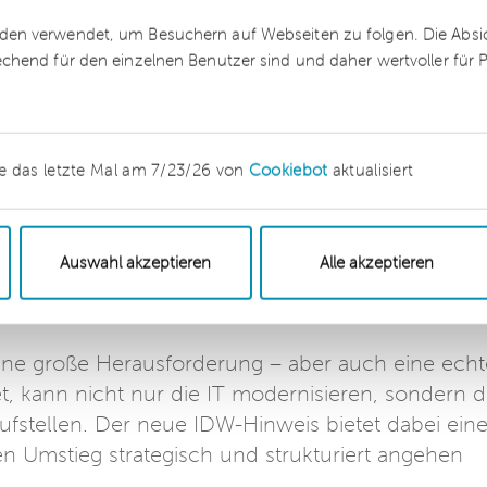
en sich durch klare Kommunikation, saubere Dat
en verwendet, um Besuchern auf Webseiten zu folgen. Die Absich
us. Besonders wichtig sind:
echend für den einzelnen Benutzer sind und daher wertvoller für
saubere Daten kein stabiles System
frühzeitig einbinden und mitnehmen
e das letzte Mal am 7/23/26 von
Cookiebot
aktualisiert
en und Abhängigkeiten rechtzeitig klären
 Kontrollsysteme und Verträge anpassen – vor all
Auswahl akzeptieren
Alle akzeptieren
 stellen
ine große Herausforderung – aber auch eine echt
t, kann nicht nur die IT modernisieren, sondern d
fstellen. Der neue IDW-Hinweis bietet dabei ein
den Umstieg strategisch und strukturiert angehen