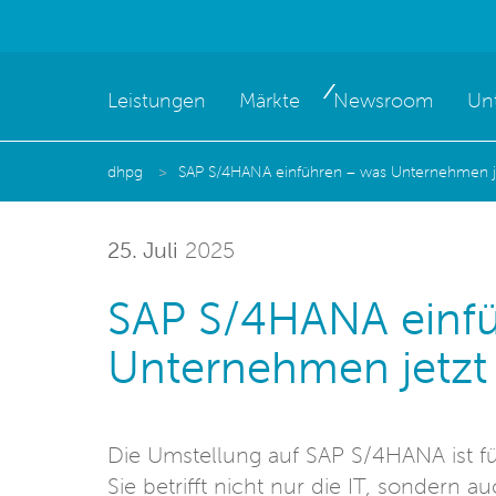
Leistungen
Märkte
Newsroom
Un
dhpg
SAP S/4HANA einführen – was Unternehmen j
25. Juli
2025
SAP S/4HANA einf
Unternehmen jetzt
Die Umstellung auf SAP S/4HANA ist fü
Sie betrifft nicht nur die IT, sondern 