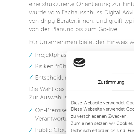
eine strukturierte Orientierung zur E
wurde vom Fachausschuss Digital Advi
von dhpg-Berater:innen, und greift ty
von der Planung bis zum Go-live.
Für Unternehmen bietet der Hinweis w
Projektphasen klar zu strukturieren,
Risiken frühzeitig zu erkennen und
Entscheidungen zu Betriebsmodellen 
Zustimmung
Die Wahl des passenden Betriebsmodell
Details
Zur Auswahl stehen:
Diese Webseite verwendet Coo
Diese Webseite verwendet Coo
On-Premise: maximale Kontrolle übe
zu verschiedenen Zwecken.
Verantwortung
Zum einen setzen wir Cookies 
Public Cloud: schnelle Einführung, g
technisch erforderlich sind. F