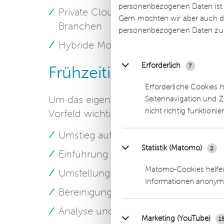
personenbezogenen Daten ist Ih
Private Cloud: mehr Flexibilität bei 
Gern möchten wir aber auch di
Branchen
personenbezogenen Daten zu
Hybride Modelle: Kombination aus
Erforderlich
7
Frühzeitig entlasten un
Erforderliche Cookies 
Um das eigentliche Migrationsprojekt op
Seitennavigation und Z
nicht richtig funktionie
Vorfeld wichtige Grundlagen zu schaff
Umstieg auf die HANA-Datenbank
Statistik (Matomo)
2
Einführung des SAP Business Partne
Matomo-Cookies helfen
Umstellung auf das neue Hauptbuc
Informationen anonym
Bereinigung und Harmonisierung von
Analyse und Anpassung von Eigene
Marketing (YouTube)
1