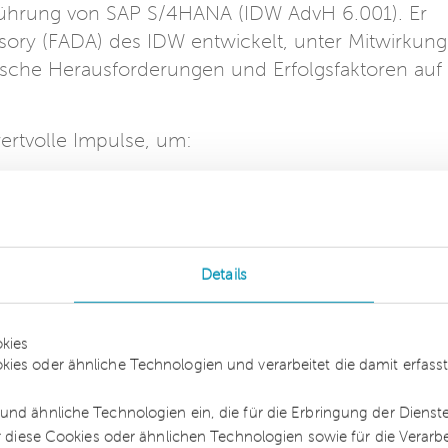
inführung von SAP S/4HANA (IDW AdvH 6.001). Er
sory (FADA) des IDW entwickelt, unter Mitwirkung
pische Herausforderungen und Erfolgsfaktoren auf
ertvolle Impulse, um:
und Migrationsstrategien fundiert zu treffen.
Details
s ist ein zentraler Baustein der S/4HANA-Strategi
kies
kies oder ähnliche Technologien und verarbeitet die damit erfa
r Systeme und Daten – aber auch volle
und ähnliche Technologien ein, die für die Erbringung der Dienst
eringere Kosten – dafür weniger Individualisierun
ür diese Cookies oder ähnlichen Technologien sowie für die Verarb