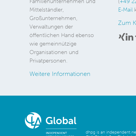
Familienunternehmen und
(
+49 2
Mittelständler,
E-Mail
k
Großunternehmen,
Zum K
Verwaltungen der
öffentlichen Hand ebenso
wie gemeinnützige
Organisationen und
Privatpersonen.
Weitere Informationen
dhpg is an independent 