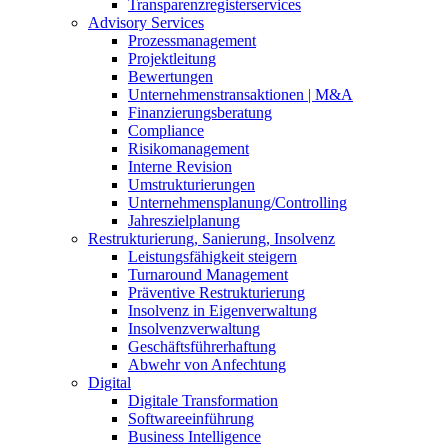
Transparenzregisterservices
Advisory
Services
Prozessmanagement
Projektleitung
Bewertungen
Unternehmenstransaktionen | M&A
Finanzierungsberatung
Compliance
Risikomanagement
Interne Revision
Umstrukturierungen
Unternehmensplanung/Controlling
Jahreszielplanung
Restrukturierung, Sanierung, Insolvenz
Leistungsfähigkeit steigern
Turnaround Management
Präventive Restrukturierung
Insolvenz in Eigenverwaltung
Insolvenzverwaltung
Geschäftsführerhaftung
Abwehr von Anfechtung
Digital
Digitale Transformation
Softwareeinführung
Business Intelligence