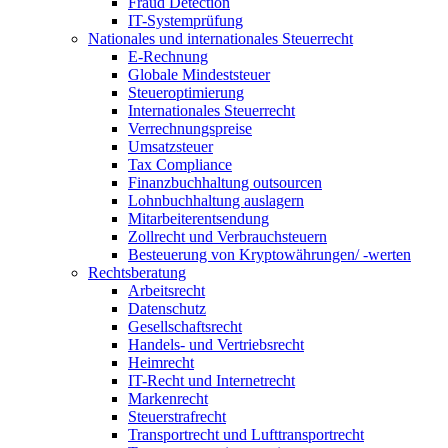
Fraud Detection
IT-Systemprüfung
Nationales und internationales Steuerrecht
E-Rechnung
Globale Mindeststeuer
Steueroptimierung
Internationales Steuerrecht
Verrechnungspreise
Umsatzsteuer
Tax Compliance
Finanzbuchhaltung outsourcen
Lohnbuchhaltung auslagern
Mitarbeiterentsendung
Zollrecht und Verbrauchsteuern
Besteuerung von Kryptowährungen/ -werten
Rechtsberatung
Arbeitsrecht
Datenschutz
Gesellschaftsrecht
Handels- und Vertriebsrecht
Heimrecht
IT-Recht und Internetrecht
Markenrecht
Steuerstrafrecht
Transportrecht und Lufttransportrecht