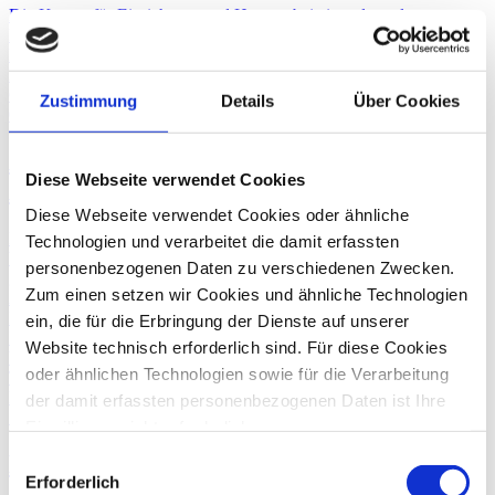
Die Kosten für Einrichtung und Hausrat bei einer doppelten
Haushaltsführung aus beruflichen Gründen sind in der
Einkommensteuererklärung abzugsfähig.
Einkommensteuer
Grunderwerbsteuer
Zustimmung
Details
Über Cookies
04. September
2018
Anti-BEPS-Maßnahmen: Was passiert im
Diese Webseite verwendet Cookies
Ausland?
Diese Webseite verwendet Cookies oder ähnliche
Die Umsetzung der Maßnahmen des BEPS-Aktionsplans
Technologien und verarbeitet die damit erfassten
beschäftigt derzeit die Gesetzgeber in verschiedenen Staaten. Wir
personenbezogenen Daten zu verschiedenen Zwecken.
geben einen Überblick über die wichtigsten Neuerungen im
Zum einen setzen wir Cookies und ähnliche Technologien
Ausland.
BEPS
ein, die für die Erbringung der Dienste auf unserer
Internationale Steuerberatung
Website technisch erforderlich sind. Für diese Cookies
Verrechnungspreise
oder ähnlichen Technologien sowie für die Verarbeitung
Transfer Pricing
Brexit
der damit erfassten personenbezogenen Daten ist Ihre
10. Januar
2017
Einwilligung nicht erforderlich.
Gern möchten wir aber auch die folgenden Technologien
BEPS-Umsetzungsgesetz in Kraft
Einwilligungsauswahl
mit Ihrer ausdrücklichen Einwilligung einsetzen und die
Erforderlich
getreten