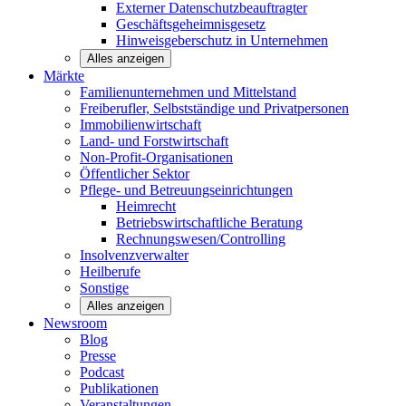
Externer Datenschutzbeauftragter
Geschäftsgeheimnisgesetz
Hinweisgeberschutz in Unternehmen
Alles anzeigen
Märkte
Familienunternehmen und
Mittelstand
Freiberufler, Selbstständige und
Privatpersonen
Immobilienwirtschaft
Land- und
Forstwirtschaft
Non-Profit-Organisationen
Öffentlicher
Sektor
Pflege- und Betreuungseinrichtungen
Heimrecht
Betriebswirtschaftliche Beratung
Rechnungswesen/Controlling
Insolvenzverwalter
Heilberufe
Sonstige
Alles anzeigen
Newsroom
Blog
Presse
Podcast
Publikationen
Veranstaltungen