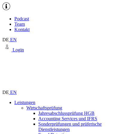
Podcast
Team
Kontakt
DE
EN
Login
DE
EN
Leistungen
Wirtschaftsprüfung
Jahresabschlussprüfung HGB
Accounting Services und IFRS
Sonderprüfungen und prüferische
Dienstleistungen