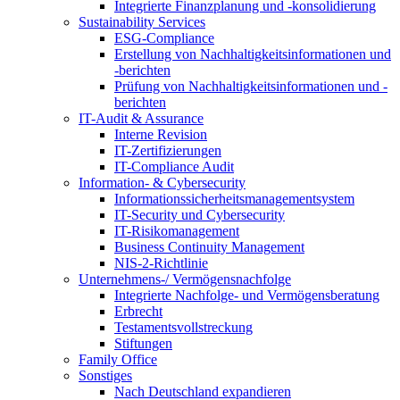
Integrierte Finanzplanung und -konsolidierung
Sustainability Services
ESG-Compliance
Erstellung von Nachhaltigkeitsinformationen und
-berichten
Prüfung von Nachhaltigkeitsinformationen und -
berichten
IT-Audit & Assurance
Interne Revision
IT-Zertifizierungen
IT-Compliance Audit
Information- & Cybersecurity
Informationssicherheitsmanagementsystem
IT-Security und Cybersecurity
IT-Risikomanagement
Business Continuity Management
NIS-2-Richtlinie
Unternehmens-/
Vermögensnachfolge
Integrierte Nachfolge- und Vermögensberatung
Erbrecht
Testamentsvollstreckung
Stiftungen
Family
Office
Sonstiges
Nach Deutschland expandieren