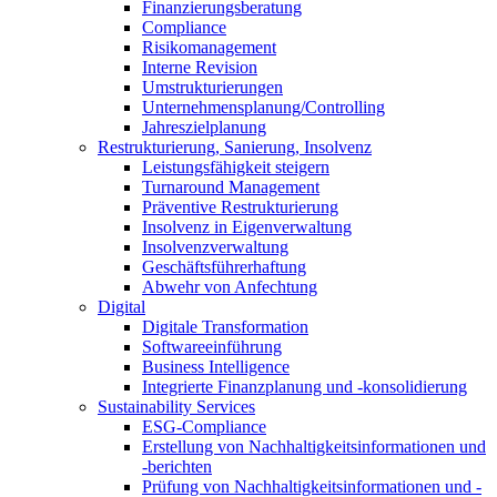
Finanzierungsberatung
Compliance
Risikomanagement
Interne Revision
Umstrukturierungen
Unternehmensplanung/Controlling
Jahreszielplanung
Restrukturierung, Sanierung, Insolvenz
Leistungsfähigkeit steigern
Turnaround Management
Präventive Restrukturierung
Insolvenz in Eigenverwaltung
Insolvenzverwaltung
Geschäftsführerhaftung
Abwehr von Anfechtung
Digital
Digitale Transformation
Softwareeinführung
Business Intelligence
Integrierte Finanzplanung und -konsolidierung
Sustainability Services
ESG-Compliance
Erstellung von Nachhaltigkeitsinformationen und
-berichten
Prüfung von Nachhaltigkeitsinformationen und -