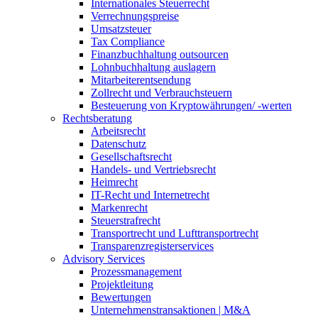
Internationales Steuerrecht
Verrechnungspreise
Umsatzsteuer
Tax Compliance
Finanzbuchhaltung outsourcen
Lohnbuchhaltung auslagern
Mitarbeiterentsendung
Zollrecht und Verbrauchsteuern
Besteuerung von Kryptowährungen/ -werten
Rechtsberatung
Arbeitsrecht
Datenschutz
Gesellschaftsrecht
Handels- und Vertriebsrecht
Heimrecht
IT-Recht und Internetrecht
Markenrecht
Steuerstrafrecht
Transportrecht und Lufttransportrecht
Transparenzregisterservices
Advisory
Services
Prozessmanagement
Projektleitung
Bewertungen
Unternehmenstransaktionen | M&A