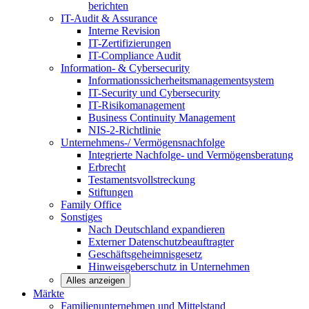
berichten
IT-Audit & Assurance
Interne Revision
IT-Zertifizierungen
IT-Compliance Audit
Information- & Cybersecurity
Informationssicherheitsmanagementsystem
IT-Security und Cybersecurity
IT-Risikomanagement
Business Continuity Management
NIS-2-Richtlinie
Unternehmens-/
Vermögensnachfolge
Integrierte Nachfolge- und Vermögensberatung
Erbrecht
Testamentsvollstreckung
Stiftungen
Family
Office
Sonstiges
Nach Deutschland expandieren
Externer Datenschutzbeauftragter
Geschäftsgeheimnisgesetz
Hinweisgeberschutz in Unternehmen
Alles anzeigen
Märkte
Familienunternehmen und
Mittelstand