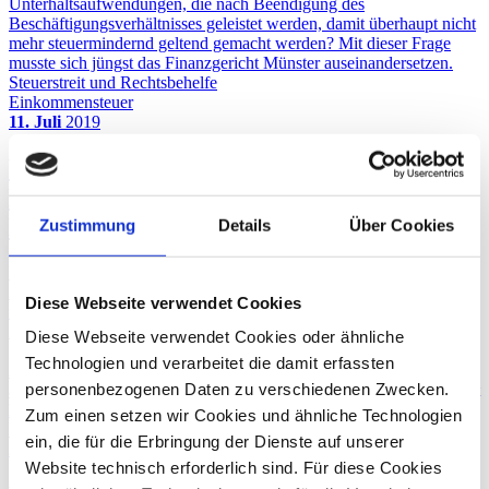
Unterhaltsaufwendungen, die nach Beendigung des
Beschäftigungsverhältnisses geleistet werden, damit überhaupt nicht
mehr steuermindernd geltend gemacht werden? Mit dieser Frage
musste sich jüngst das Finanzgericht Münster auseinandersetzen.
Steuerstreit und Rechtsbehelfe
Einkommensteuer
11. Juli
2019
Werbungskostenabzug für
Einrichtungsgegenstände bei doppelter
Haushaltsführung
Zustimmung
Details
Über Cookies
Unterkunftskosten für eine aus beruflichen Gründen unterhaltene
Zweitwohnung können mit maximal 1.000 € pro Monat – also
Diese Webseite verwendet Cookies
maximal 12.000 € pro Jahr – im Rahmen der doppelten
Haushaltsführung als Werbungskosten steuermindernd geltend
Diese Webseite verwendet Cookies oder ähnliche
gemacht werden. Zählen auch die Aufwendungen für die
Technologien und verarbeitet die damit erfassten
Anschaffung von Möbeln und Hausrat zu diesen nur begrenzt
personenbezogenen Daten zu verschiedenen Zwecken.
abziehbaren Unterkunftskosten? Der Bundesfinanzhof musste jüngst
hierüber befinden.
Zum einen setzen wir Cookies und ähnliche Technologien
Einkommensteuer
ein, die für die Erbringung der Dienste auf unserer
26. Februar
2018
Website technisch erforderlich sind. Für diese Cookies