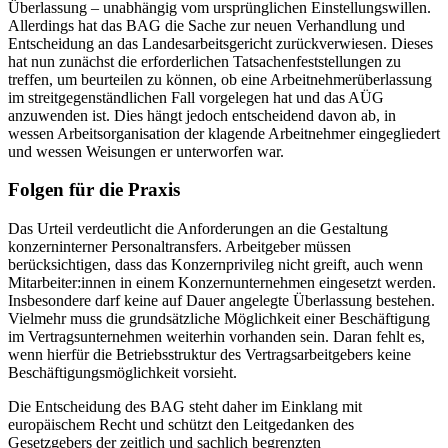
Überlassung – unabhängig vom ursprünglichen Einstellungswillen.
Allerdings hat das BAG die Sache zur neuen Verhandlung und
Entscheidung an das Landesarbeitsgericht zurückverwiesen. Dieses
hat nun zunächst die erforderlichen Tatsachenfeststellungen zu
treffen, um beurteilen zu können, ob eine Arbeitnehmerüberlassung
im streitgegenständlichen Fall vorgelegen hat und das AÜG
anzuwenden ist. Dies hängt jedoch entscheidend davon ab, in
wessen Arbeitsorganisation der klagende Arbeitnehmer eingegliedert
und wessen Weisungen er unterworfen war.
Folgen für die Praxis
Das Urteil verdeutlicht die Anforderungen an die Gestaltung
konzerninterner Personaltransfers. Arbeitgeber müssen
berücksichtigen, dass das Konzernprivileg nicht greift, auch wenn
Mitarbeiter:innen in einem Konzernunternehmen eingesetzt werden.
Insbesondere darf keine auf Dauer angelegte Überlassung bestehen.
Vielmehr muss die grundsätzliche Möglichkeit einer Beschäftigung
im Vertragsunternehmen weiterhin vorhanden sein. Daran fehlt es,
wenn hierfür die Betriebsstruktur des Vertragsarbeitgebers keine
Beschäftigungsmöglichkeit vorsieht.
Die Entscheidung des BAG steht daher im Einklang mit
europäischem Recht und schützt den Leitgedanken des
Gesetzgebers der zeitlich und sachlich begrenzten