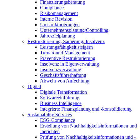
Finanzierungsberatung
Compliance
Risikomanagement
Interne Revision
Umstrukturierungen
Unternehmensplanung/Controlling
Jahreszielplanung
Restrukturierung, Sanierung, Insolvenz
Leistungsfähigkeit steigern
Turnaround Management
Präventive Restrukturierung
Insolvenz in Eigenverwaltung
Insolvenzverwaltung
Geschäftsführerhaftung
Abwehr von Anfechtung
Digital
Digitale Transformation
Softwareeinführung
Business Intelligence
Integrierte Finanzplanung und -konsolidierung
Sustainability Services
ESG-Compliance
Erstellung von Nachhaltigkeitsinformationen und
-berichten
Prüfung von Nachhaltigkeitsinformationen und -