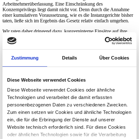
Arbeitnehmerüberlassung. Eine Einschränkung des
Konzernprivilegs liegt damit nicht vor. Denn durch die Annahme
einer kumulativen Voraussetzung, wie es die Instanzgerichte bisher
taten, ließe sich im Ergebnis das Gesetz relativ einfach umgehen.
Wir raten daher dringend dazu, konzerninterne Einsätze auf ihre
arbeitsrechtliche Zulässigkeit hin zu überprüfen. Eine dauerhafte
Überlassung ohne Erlaubnis kann nämlich nicht nur zur
Begründung eines Arbeitsverhältnisses mit dem Entleiher führen,
sondern auch ordnungswidrigkeitsrechtliche Konsequenzen nach
Zustimmung
Details
Über Cookies
sich ziehen.
Bundesarbeitsgericht, Urteil vom 12.11.2024 – 9 AZR 13/24
Diese Webseite verwendet Cookies
Zurück
Diese Webseite verwendet Cookies oder ähnliche
Michael Huth
Technologien und verarbeitet die damit erfassten
Rechtsanwalt, Fachanwalt für Arbeitsrecht
personenbezogenen Daten zu verschiedenen Zwecken.
Zum einen setzen wir Cookies und ähnliche Technologien
Zum Profil von Michael Huth
ein, die für die Erbringung der Dienste auf unserer
Julia-Isabel Hemsing
Website technisch erforderlich sind. Für diese Cookies
oder ähnlichen Technologien sowie für die Verarbeitung
Rechtsanwältin