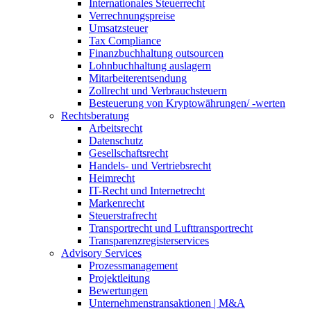
Internationales Steuerrecht
Verrechnungspreise
Umsatzsteuer
Tax Compliance
Finanzbuchhaltung outsourcen
Lohnbuchhaltung auslagern
Mitarbeiterentsendung
Zollrecht und Verbrauchsteuern
Besteuerung von Kryptowährungen/ -werten
Rechtsberatung
Arbeitsrecht
Datenschutz
Gesellschaftsrecht
Handels- und Vertriebsrecht
Heimrecht
IT-Recht und Internetrecht
Markenrecht
Steuerstrafrecht
Transportrecht und Lufttransportrecht
Transparenzregisterservices
Advisory
Services
Prozessmanagement
Projektleitung
Bewertungen
Unternehmenstransaktionen | M&A