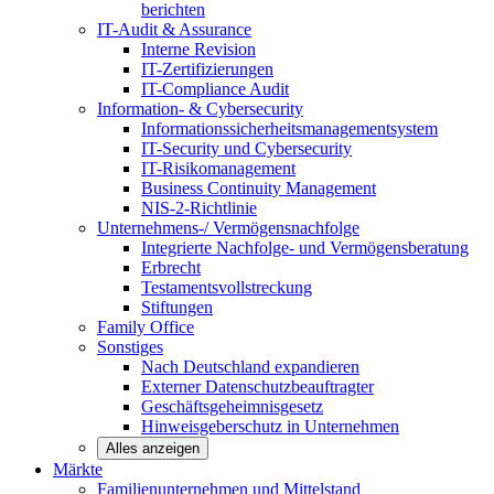
berichten
IT-Audit & Assurance
Interne Revision
IT-Zertifizierungen
IT-Compliance Audit
Information- & Cybersecurity
Informationssicherheitsmanagementsystem
IT-Security und Cybersecurity
IT-Risikomanagement
Business Continuity Management
NIS-2-Richtlinie
Unternehmens-/
Vermögensnachfolge
Integrierte Nachfolge- und Vermögensberatung
Erbrecht
Testamentsvollstreckung
Stiftungen
Family
Office
Sonstiges
Nach Deutschland expandieren
Externer Datenschutzbeauftragter
Geschäftsgeheimnisgesetz
Hinweisgeberschutz in Unternehmen
Alles anzeigen
Märkte
Familienunternehmen und
Mittelstand