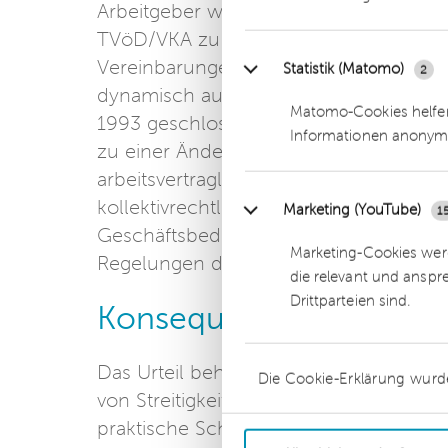
Arbeitgeber wurde verpflichtet, den Kl
TVöD/VKA zu vergüten. Die zwischen d
Vereinbarungen verwiesen – entgegen 
Statistik (Matomo)
2
dynamisch auf den BAT und als dessen
Matomo-Cookies helfen
1993 geschlossene Betriebsvereinbarung
Informationen anonym
zu einer Änderung zulasten des Kläger
arbeitsvertragliche Vergütungsabrede 
kollektivrechtliche Regelungen gestand
Marketing (YouTube)
1
Geschäftsbedingungen, sondern um ind
Marketing-Cookies werd
Regelungen der Hauptleistungspflicht 
die relevant und anspr
Drittparteien sind.
Konsequenz
Das Urteil behandelt einen Sachkompl
Die Cookie-Erklärung wurd
von Streitigkeiten zwischen Arbeitgebe
praktische Schwierigkeit wird jedoch –