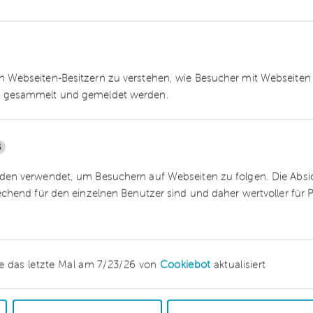
äger nach der jeweiligen Entgelttabelle des
en Parteien bestehenden arbeitsvertraglichen
der Auffassung des beklagten Arbeitgebers –
 Nachfolger den TVöD/VKA. Zwar sei die im Jahr
 Webseiten-Besitzern zu verstehen, wie Besucher mit Webseiten 
 wirksam, so die Richter; sie führe jedoch nicht
 gesammelt und gemeldet werden.
s. Begründet wurde dies damit, dass die
nicht unter dem Vorbehalt einer Ablösung durch
en hätte, da es sich nicht um allgemeine
5
ividuell zwischen den Parteien vereinbarte
en verwendet, um Besuchern auf Webseiten zu folgen. Die Absich
handelte.
echend für den einzelnen Benutzer sind und daher wertvoller für
ex, der sicherlich auch zukünftig noch Gegensta
e das letzte Mal am 7/23/26 von
Cookiebot
aktualisiert
rn und Arbeitnehmern sein dürfte. Die größte
 auch weiterhin – sein, zu erkennen, ob eine