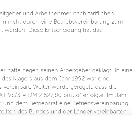
beitgeber und Arbeitnehmer nach tariflichen
nn nicht durch eine Betriebsvereinbarung zum
rt werden. Diese Entscheidung hat das
.
er hatte gegen seinen Arbeitgeber geklagt: In ein
g des Klägers aus dem Jahr 1992 war eine
 vereinbart. Weiter wurde geregelt, dass die
T Vc/3 = DM 2.527,80 brutto“ erfolgte. Im Jahr
und dem Betriebsrat eine Betriebsvereinbarung
stellten des Bundes und der Länder vereinbarten
starifvertrages – BAT“ aus dem Jahr 1961 verwie
ng automatisch Bestandteil aller Arbeitsverträge