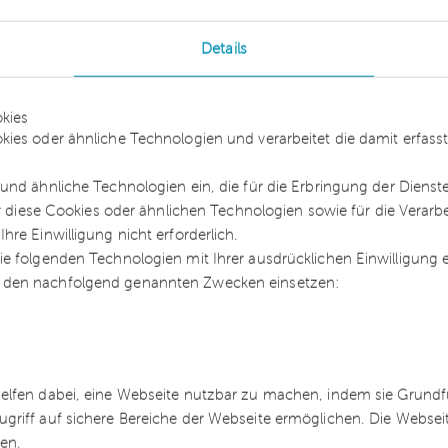
ichtag im Jahr 1993 abgeschlossen worden waren
es Klägers. Die betreffenden Arbeitnehmer sollten
Details
inen Nachtrag zum Arbeitsvertrag unterzeichnen.
 Kläger; darin wurde die Geltung der
kies
hr 2015 machte der Kläger dann erfolglos
kies oder ähnliche Technologien und verarbeitet die damit erfa
 für den öffentlichen Dienst, Bereich Vereinigung
, kurz TVöD/VKA, gegenüber dem Arbeitgeber
und ähnliche Technologien ein, die für die Erbringung der Dienst
ahr 2006 keine Lohnerhöhungen mehr erhalten. De
ür diese Cookies oder ähnlichen Technologien sowie für die Verarb
re Einwilligung nicht erforderlich.
fung auf eine – aus seiner Sicht -– fehlende
e folgenden Technologien mit Ihrer ausdrücklichen Einwilligung
werk des BAT sowie dessen
Nachfolger
egelungen
 den nachfolgend genannten Zwecken einsetzen:
rtrags des Klägers ab. Dieser klagte daraufhin vo
chst in den Vorinstanzen.
helfen dabei, eine Webseite nutzbar zu machen, indem sie Grund
ugriff auf sichere Bereiche der Webseite ermöglichen. Die Webse
ich dem Arbeitnehmer Recht. Der beklagte
ren.