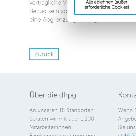
vertragliche Vereinbarung eine allgem
Alle ablehnen (außer
erforderliche Cookies)
Bezug sein soll oder eben nicht. Schwier
eine Abgrenzung bislang noch nicht b
Zurück
Über die dhpg
Konta
An unseren 18 Standorten
Wenn S
beraten wir mit über 1.200
Angebo
Mitarbeiter:innen
Sie uns
Familienunternehmen und
(
+49 2