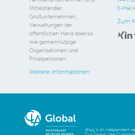
Mittelständler,
E-Mail
k
Großunternehmen,
Zum K
Verwaltungen der
öffentlichen Hand ebenso
wie gemeinnützige
Organisationen und
Privatpersonen.
Weitere Informationen
dhpg is an independent 
CLA Global. See
CLAglobal