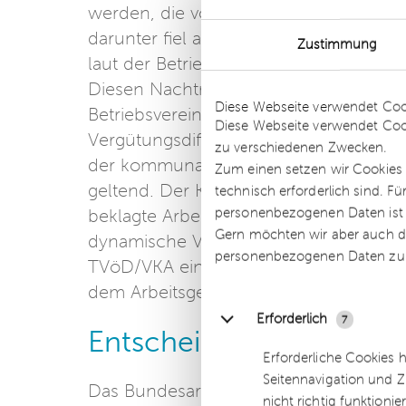
werden, die vor einem bestimmten St
darunter fiel auch der Arbeitsvertrag d
Zustimmung
laut der Betriebsvereinbarung ferner e
Details
Diesen Nachtrag unterschrieb auch der
Diese Webseite verwendet Coo
Betriebsvereinbarung bekräftigt. Im Ja
Diese Webseite verwendet Coo
Vergütungsdifferenzen zum Tarifvertrag
zu verschiedenen Zwecken.
der kommunalen Arbeitgeberverbände
Zum einen setzen wir Cookies 
geltend. Der Kläger hatte seit dem J
technisch erforderlich sind. F
personenbezogenen Daten ist Ih
beklagte Arbeitgeber lehnte unter Beru
Gern möchten wir aber auch di
dynamische Verweisung auf das Tarif
personenbezogenen Daten zu
TVöD/VKA eine Anpassung des Arbeitsve
dem Arbeitsgericht, verlor jedoch zunä
Erforderlich
7
Entscheidung
Erforderliche Cookies 
Seitennavigation und Z
Das Bundesarbeitsgericht gab schließl
nicht richtig funktionie