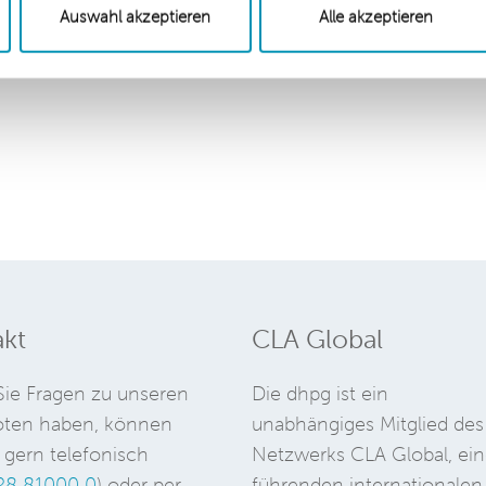
eine Geschäftsbedingung mit kollektivrechtlichem
Auswahl akzeptieren
Alle akzeptieren
ig ist dies vor allem deshalb, da klare Kriterien f
estehen.
kt
CLA Global
ie Fragen zu unseren
Die dhpg ist ein
ten haben, können
unabhängiges Mitglied des
 gern telefonisch
Netzwerks CLA Global, ein
28 81000 0
) oder per
führenden internationalen