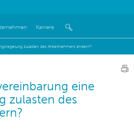
ternehmen
Karriere
ngsregelung zulasten des Arbeitnehmers ändern?
vereinbarung eine
g zulasten des
ern?