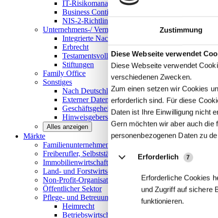
IT-Risikomanagement
Business Continuity Management
NIS-2-Richtlinie
Unternehmens-/
Vermögensnachfolge
Zustimmung
Integrierte Nachfolge- und Vermögensberatung
Erbrecht
Details
Diese Webseite verwendet Coo
Testamentsvollstreckung
Stiftungen
Diese Webseite verwendet Cookie
Family
Office
verschiedenen Zwecken.
Sonstiges
Zum einen setzen wir Cookies und
Nach Deutschland expandieren
Externer Datenschutzbeauftragter
erforderlich sind. Für diese Coo
Geschäftsgeheimnisgesetz
Daten ist Ihre Einwilligung nicht er
Hinweisgeberschutz in Unternehmen
Gern möchten wir aber auch die f
Alles anzeigen
personenbezogenen Daten zu de
Märkte
Familienunternehmen und
Mittelstand
Freiberufler, Selbstständige und
Privatpersonen
Erforderlich
7
Immobilienwirtschaft
Land- und
Forstwirtschaft
Erforderliche Cookies h
Non-Profit-Organisationen
Öffentlicher
Sektor
und Zugriff auf sichere
Pflege- und Betreuungseinrichtungen
funktionieren.
Heimrecht
Betriebswirtschaftliche Beratung