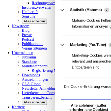
Rechnungswesen/Controlling
Insolvenzverwalter
Statistik (Matomo)
2
Heilberufe
Sonstige
Matomo-Cookies helfen 
Alles anzeigen
Newsroom
Informationen anonym 
Blog
Presse
Podcast
Publikationen
Marketing (YouTube)
Veranstaltungen
Unternehmen
Marketing-Cookies werd
Jubiläum
relevant und ansprechen
Standorte
Mandantenportal
Drittparteien sind.
Registrierung Mandantenportal
Downloads
Auszeichnungen
CLA
Global
Die Cookie-Erklärung wurde
Newsletter
Anmeldung
Lieferkette und
Compliance
Transparenzbericht
Alles anzeigen
Alle ablehnen (außer
Karriere
erforderliche Cookies)