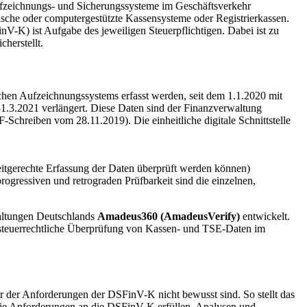
fzeichnungs- und Sicherungssysteme im Geschäftsverkehr
sche oder computergestützte Kassensysteme oder Registrierkassen.
nV-K) ist Aufgabe des jeweiligen Steuerpflichtigen. Dabei ist zu
cherstellt.
chen Aufzeichnungssystems erfasst werden, seit dem 1.1.2020 mit
 31.3.2021 verlängert. Diese Daten sind der Finanzverwaltung
-Schreiben vom 28.11.2019). Die einheitliche digitale Schnittstelle
zeitgerechte Erfassung der Daten überprüft werden können)
ogressiven und retrograden Prüfbarkeit sind die einzelnen,
waltungen Deutschlands
Amadeus360 (AmadeusVerify)
entwickelt.
 steuerrechtliche Überprüfung von Kassen- und TSE-Daten im
 der Anforderungen der DSFinV-K nicht bewusst sind. So stellt das
n die Anforderungen an die DSFinV-K erfüllen. Analysen und