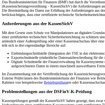
Das Bundesministerium für Finanzen (BMF) hat durch die Verordnun
(Kassensicherungsverordnung – KassenSichV) die Anforderungen an el
Die Bereitstellung der Daten zur Erfüllung der Anforderungen aus der
berücksichtigen, dass eine zertifizierte technische Sicherheitseinrich
Anforderungen aus der KassenSichV
Mit dem Gesetz zum Schutz vor Manipulationen an digitalen Grundaufz
einer zertifizierten technischen Sicherheitseinrichtung zu schützen 
anlässlich einer Außenprüfung oder einer Kassennachschau über eine ein
teilt sich in drei eigenständige Bereiche auf:
Einbindungsschnittstelle (Integration der TSE in das elektron
Exportschnittstelle (einheitliche Datensatzbeschreibung für d
Digitale Schnittstelle der Finanzverwaltung für Kassensysteme
aufgezeichneten Daten in einem maschinell auswertbaren Forma
Im Zusammenhang mit der Veröffentlichung der Kassensicherungsvero
Externe Prüfer:innen des Bundesministeriums der Finanzen wie Betr
Rahmen von beispielsweise
Betriebsprüfung
en oder Kassennachscha
Problemstellungen aus der DSFinV-K-Prüfung
Kassenprüfungen gemäß der KassenSichV haben gezeigt, dass zwar vie
Vorhandensein eines zertifizierten Kassensystems samt zertifizierter