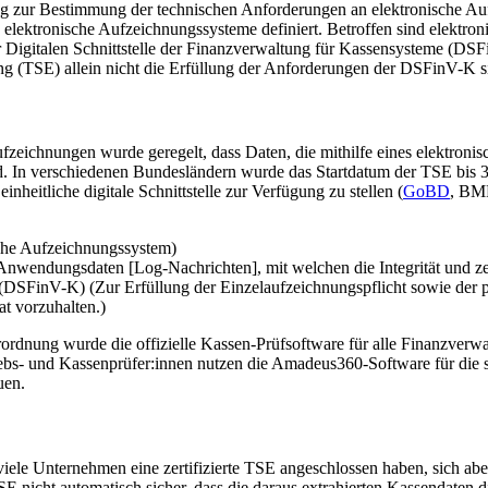
g zur Bestimmung der technischen Anforderungen an elektronische Au
ektronische Aufzeichnungssysteme definiert. Betroffen sind elektroni
 Digitalen Schnittstelle der Finanzverwaltung für Kassensysteme (DSFi
tung (TSE) allein nicht die Erfüllung der Anforderungen der DSFinV-K si
eichnungen wurde geregelt, dass Daten, die mithilfe eines elektronis
sind. In verschiedenen Bundesländern wurde das Startdatum der TSE bis
heitliche digitale Schnittstelle zur Verfügung zu stellen (
GoBD
, BMF
ische Aufzeichnungssystem)
ie Anwendungsdaten [Log-Nachrichten], mit welchen die Integrität und 
 (DSFinV-K) (Zur Erfüllung der Einzelaufzeichnungspflicht sowie der pr
t vorzuhalten.)
rdnung wurde die offizielle Kassen-Prüfsoftware für alle Finanzver
iebs- und Kassenprüfer:innen nutzen die Amadeus360-Software für die
uen.
le Unternehmen eine zertifizierte TSE angeschlossen haben, sich aber
 TSE nicht automatisch sicher, dass die daraus extrahierten Kassendate