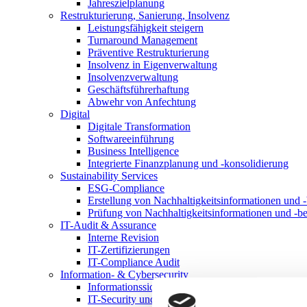
Jahreszielplanung
Restrukturierung, Sanierung, Insolvenz
Leistungsfähigkeit steigern
Turnaround Management
Präventive Restrukturierung
Insolvenz in Eigenverwaltung
Insolvenzverwaltung
Geschäftsführerhaftung
Abwehr von Anfechtung
Digital
Digitale Transformation
Softwareeinführung
Business Intelligence
Integrierte Finanzplanung und -konsolidierung
Sustainability Services
ESG-Compliance
Erstellung von Nachhaltigkeitsinformationen und -
Prüfung von Nachhaltigkeitsinformationen und -be
IT-Audit & Assurance
Interne Revision
IT-Zertifizierungen
IT-Compliance Audit
Information- & Cybersecurity
Informationssicherheitsmanagementsystem
IT-Security und Cybersecurity