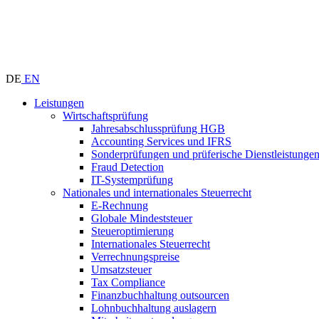
DE
EN
Leistungen
Wirtschaftsprüfung
Jahresabschlussprüfung HGB
Accounting Services und IFRS
Sonderprüfungen und prüferische Dienstleistunge
Fraud Detection
IT-Systemprüfung
Nationales und internationales Steuerrecht
E-Rechnung
Globale Mindeststeuer
Steueroptimierung
Internationales Steuerrecht
Verrechnungspreise
Umsatzsteuer
Tax Compliance
Finanzbuchhaltung outsourcen
Lohnbuchhaltung auslagern