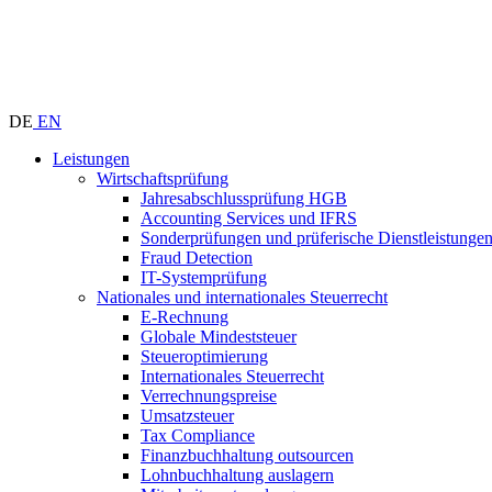
DE
EN
Leistungen
Wirtschaftsprüfung
Jahresabschlussprüfung HGB
Accounting Services und IFRS
Sonderprüfungen und prüferische Dienstleistunge
Fraud Detection
IT-Systemprüfung
Nationales und internationales Steuerrecht
E-Rechnung
Globale Mindeststeuer
Steueroptimierung
Internationales Steuerrecht
Verrechnungspreise
Umsatzsteuer
Tax Compliance
Finanzbuchhaltung outsourcen
Lohnbuchhaltung auslagern