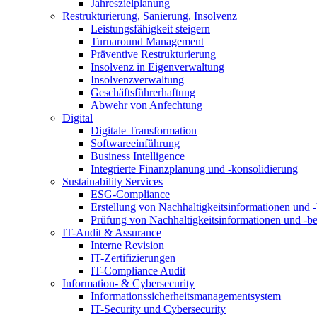
Jahreszielplanung
Restrukturierung, Sanierung, Insolvenz
Leistungsfähigkeit steigern
Turnaround Management
Präventive Restrukturierung
Insolvenz in Eigenverwaltung
Insolvenzverwaltung
Geschäftsführerhaftung
Abwehr von Anfechtung
Digital
Digitale Transformation
Softwareeinführung
Business Intelligence
Integrierte Finanzplanung und -konsolidierung
Sustainability Services
ESG-Compliance
Erstellung von Nachhaltigkeitsinformationen und -
Prüfung von Nachhaltigkeitsinformationen und -be
IT-Audit & Assurance
Interne Revision
IT-Zertifizierungen
IT-Compliance Audit
Information- & Cybersecurity
Informationssicherheitsmanagementsystem
IT-Security und Cybersecurity