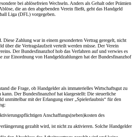
sbesondere bei ablösefreien Wechseln. Anders als Gehalt oder Prämien
Ablöse, die an den abgebenden Verein fließt, geht das Handgeld
ball Liga (DFL) vorgegeben.
d. Diese Zahlung war in einem gesonderten Vertrag geregelt, nicht
 über die Vertragslaufzeit verteilt werden müsse. Der Verein
ereins. Der Bundesfinanzhof hob das Verfahren auf und verwies es
ätze zur Einordnung von Handgeldzahlungen hat der Bundesfinanzhof
and die Frage, ob Handgelder als immaterielles Wirtschaftsgut zu
kann. Der Bundesfinanzhof hat klargestellt: Die steuerliche
nmittelbar mit der Erlangung einer „Spielerlaubnis“ für den
ng:
aktivierungspflichtigen Anschaffungs(neben)kosten des
verlängerung gezahlt wird, ist nicht zu aktivieren. Solche Handgelder