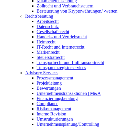
Mitarbeiterentsendung
Zollrecht und Verbrauchsteuern
Besteuerung von Kryptowährungen/ -werten
Rechtsberatung
Arbeitsrecht
Datenschutz
Gesellschaftsrecht
Handels- und Vertriebsrecht
Heimrecht
IT-Recht und Internetrecht
Markenrecht
Steuerstrafrecht
Transportrecht und Lufttransportrecht
Transparenzregisterservices
Advisory
Services
Prozessmanagement
Projektleitung
Bewertungen
Unternehmenstransaktionen | M&A
Finanzierungsberatung
Compliance
Risikomanagement
Interne Revision
Umstrukturierungen
Unternehmensplanung/Controlling