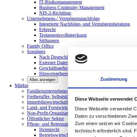
IT-Risikomanagement
Business Continuity Management
NIS-2-Richtlinie
Unternehmens-/
Vermögensnachfolge
Integrierte Nachfolge- und Vermögensberatung
Erbrecht
Testamentsvollstreckung
Stiftungen
Family
Office
Sonstiges
Nach Deutschland expandieren
Externer Datenschutzbeauftragter
Geschäftsgeheimnisgesetz
Hinweisgeberschutz in Unternehmen
Zustimmung
Alles anzeigen
Märkte
Familienunternehmen und
Mittelstand
Freiberufler, Selbstständige und
Privatpersonen
Diese Webseite verwendet 
Immobilienwirtschaft
Land- und
Forstwirtschaft
Diese Webseite verwendet Co
Non-Profit-Organisationen
Daten zu verschiedenen Zwe
Öffentlicher
Sektor
Zum einen setzen wir Cookies
Pflege- und Betreuungseinrichtungen
Heimrecht
technisch erforderlich sind. 
Betriebswirtschaftliche Beratung