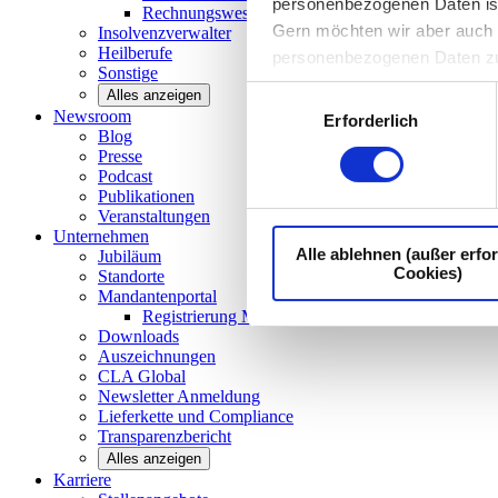
personenbezogenen Daten ist I
Rechnungswesen/Controlling
Gern möchten wir aber auch d
Insolvenzverwalter
Heilberufe
personenbezogenen Daten z
Sonstige
Einwilligungsauswahl
Alles anzeigen
Newsroom
Erforderlich
Blog
Presse
Podcast
Publikationen
Veranstaltungen
Unternehmen
Alle ablehnen (außer erfor
Jubiläum
Cookies)
Standorte
Mandantenportal
Registrierung Mandantenportal
Downloads
Auszeichnungen
CLA
Global
Newsletter
Anmeldung
Lieferkette und
Compliance
Transparenzbericht
Alles anzeigen
Karriere