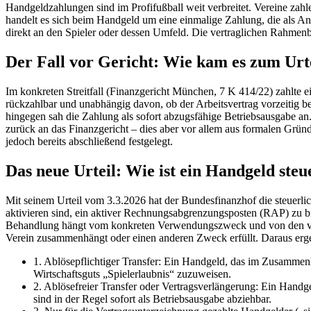
Handgeldzahlungen sind im Profifußball weit verbreitet. Vereine zahle
handelt es sich beim Handgeld um eine einmalige Zahlung, die als An
direkt an den Spieler oder dessen Umfeld. Die vertraglichen Rahme
Der Fall vor Gericht: Wie kam es zum Urt
Im konkreten Streitfall (Finanzgericht München, 7 K 414/22) zahlte e
rückzahlbar und unabhängig davon, ob der Arbeitsvertrag vorzeitig b
hingegen sah die Zahlung als sofort abzugsfähige Betriebsausgabe a
zurück an das Finanzgericht – dies aber vor allem aus formalen Grü
jedoch bereits abschließend festgelegt.
Das neue Urteil: Wie ist ein Handgeld steu
Mit seinem Urteil vom 3.3.2026 hat der Bundesfinanzhof die steuerli
aktivieren sind, ein aktiver Rechnungsabgrenzungsposten (RAP) zu bil
Behandlung hängt vom konkreten Verwendungszweck und von den vertr
Verein zusammenhängt oder einen anderen Zweck erfüllt. Daraus ergeb
1. Ablösepflichtiger Transfer: Ein Handgeld, das im Zusammenh
Wirtschaftsguts „Spielerlaubnis“ zuzuweisen.
2. Ablösefreier Transfer oder Vertragsverlängerung: Ein Handgel
sind in der Regel sofort als Betriebsausgabe abziehbar.