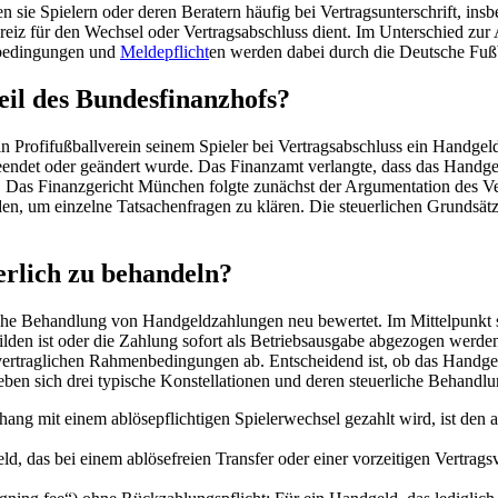
n sie Spielern oder deren Beratern häufig bei Vertragsunterschrift, in
reiz für den Wechsel oder Vertragsabschluss dient. Im Unterschied zur 
nbedingungen und
Meldepflicht
en werden dabei durch die Deutsche Fuß
eil des Bundesfinanzhofs?
in Profifußballverein seinem Spieler bei Vertragsabschluss ein Handgel
eendet oder geändert wurde. Das Finanzamt verlangte, dass das Handgeld
n. Das Finanzgericht München folgte zunächst der Argumentation des V
nden, um einzelne Tatsachenfragen zu klären. Die steuerlichen Grunds
erlich zu behandeln?
che Behandlung von Handgeldzahlungen neu bewertet. Im Mittelpunkt st
den ist oder die Zahlung sofort als Betriebsausgabe abgezogen werden 
aglichen Rahmenbedingungen ab. Entscheidend ist, ob das Handgeld u
en sich drei typische Konstellationen und deren steuerliche Behandlu
ang mit einem ablösepflichtigen Spielerwechsel gezahlt wird, ist den 
d, das bei einem ablösefreien Transfer oder einer vorzeitigen Vertrags