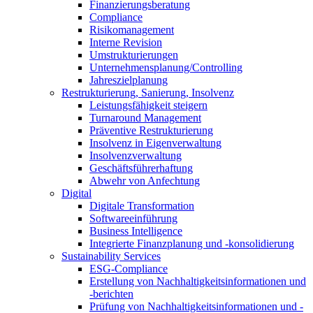
Finanzierungsberatung
Compliance
Risikomanagement
Interne Revision
Umstrukturierungen
Unternehmensplanung/Controlling
Jahreszielplanung
Restrukturierung, Sanierung, Insolvenz
Leistungsfähigkeit steigern
Turnaround Management
Präventive Restrukturierung
Insolvenz in Eigenverwaltung
Insolvenzverwaltung
Geschäftsführerhaftung
Abwehr von Anfechtung
Digital
Digitale Transformation
Softwareeinführung
Business Intelligence
Integrierte Finanzplanung und -konsolidierung
Sustainability Services
ESG-Compliance
Erstellung von Nachhaltigkeitsinformationen und
-berichten
Prüfung von Nachhaltigkeitsinformationen und -