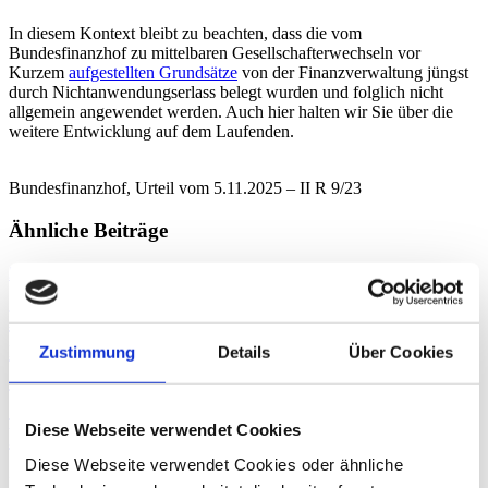
In diesem Kontext bleibt zu beachten, dass die vom
Bundesfinanzhof zu mittelbaren Gesellschafterwechseln vor
Kurzem
aufgestellten Grundsätze
von der Finanzverwaltung jüngst
durch Nichtanwendungserlass belegt wurden und folglich nicht
allgemein angewendet werden. Auch hier halten wir Sie über die
weitere Entwicklung auf dem Laufenden.
Bundesfinanzhof, Urteil vom 5.11.2025 – II R 9/23
Ähnliche Beiträge
21. Februar
2025
Keine Grunderwerbsteuer bei
mittelbarer Änderung des
Zustimmung
Details
Über Cookies
Gesellschafterbestands durch
Zwischenschaltung von
Diese Webseite verwendet Cookies
Personengesellschaften
Diese Webseite verwendet Cookies oder ähnliche
Der Bundesfinanzhof erleichtert Umstrukturierungen auf mittelbarer