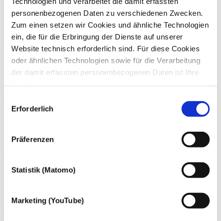
Technologien und verarbeitet die damit erfassten
Gesellschafterebene bei grundbesitzenden Personengesellschaften.
personenbezogenen Daten zu verschiedenen Zwecken.
Gestaltende Steuerberatung
Grunderwerbsteuer
Zum einen setzen wir Cookies und ähnliche Technologien
Immobilien
ein, die für die Erbringung der Dienste auf unserer
Zurück
Website technisch erforderlich sind. Für diese Cookies
Stefan Hamacher, LL.M.
oder ähnlichen Technologien sowie für die Verarbeitung
der damit erfassten personenbezogenen Daten ist Ihre
Steuerberater, Fachberater für Internationales Steuerrecht
Einwilligung nicht erforderlich.
Gern möchten wir aber auch die folgenden Technologien
Zum Profil von Stefan Hamacher, LL.M.
Einwilligungsauswahl
mit Ihrer ausdrücklichen Einwilligung einsetzen und die
Erforderlich
Julien Jeuckens
gewonnen personenbezogenen Daten zu den
nachfolgend genannten Zwecken einsetzen:
Steuerberater
Präferenzen
Zum Profil von Julien Jeuckens
Statistik (Matomo)
Katrin Latsch
Steuerberaterin
Marketing (YouTube)
Zum Profil von Katrin Latsch