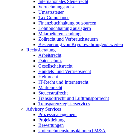
Internationales Steuerrecht
Verrechnungspreise
Umsatzsteuer
Tax Compliance
Finanzbuchhaltung outsourcen
Lohnbuchhaltung auslagern
Mitarbeiterentsendung
Zollrecht und Verbrauchsteuern
Besteuerung von Kryptowährungen/ -werten
Rechtsberatung
Arbeitsrecht
Datenschutz
Gesellschaftsrecht
Handels- und Vertriebsrecht
Heimrecht
IT-Recht und Internetrecht
Markenrecht
Steuerstrafrecht
Transportrecht und Lufttransportrecht
Transparenzregisterservices
Advisory
Services
Prozessmanagement
Projektleitung
Bewertungen
Unternehmenstransaktionen | M&A