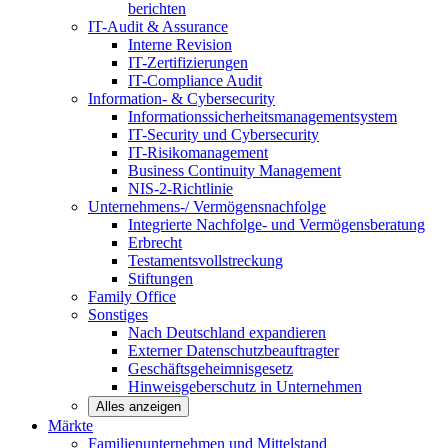
berichten
IT-Audit & Assurance
Interne Revision
IT-Zertifizierungen
IT-Compliance Audit
Information- & Cybersecurity
Informationssicherheitsmanagementsystem
IT-Security und Cybersecurity
IT-Risikomanagement
Business Continuity Management
NIS-2-Richtlinie
Unternehmens-/
Vermögensnachfolge
Integrierte Nachfolge- und Vermögensberatung
Erbrecht
Testamentsvollstreckung
Stiftungen
Family
Office
Sonstiges
Nach Deutschland expandieren
Externer Datenschutzbeauftragter
Geschäftsgeheimnisgesetz
Hinweisgeberschutz in Unternehmen
Alles anzeigen
Märkte
Familienunternehmen und
Mittelstand