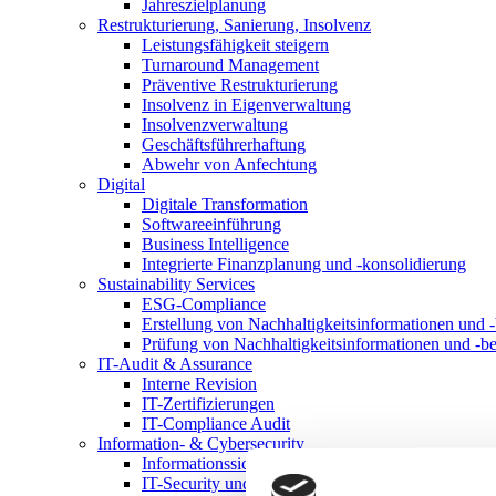
Jahreszielplanung
Restrukturierung, Sanierung, Insolvenz
Leistungsfähigkeit steigern
Turnaround Management
Präventive Restrukturierung
Insolvenz in Eigenverwaltung
Insolvenzverwaltung
Geschäftsführerhaftung
Abwehr von Anfechtung
Digital
Digitale Transformation
Softwareeinführung
Business Intelligence
Integrierte Finanzplanung und -konsolidierung
Sustainability Services
ESG-Compliance
Erstellung von Nachhaltigkeitsinformationen und -
Prüfung von Nachhaltigkeitsinformationen und -be
IT-Audit & Assurance
Interne Revision
IT-Zertifizierungen
IT-Compliance Audit
Information- & Cybersecurity
Informationssicherheitsmanagementsystem
IT-Security und Cybersecurity