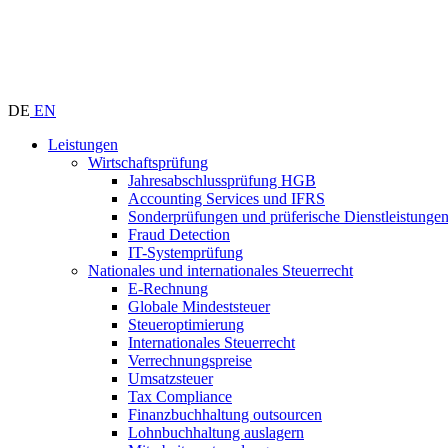
DE
EN
Leistungen
Wirtschaftsprüfung
Jahresabschlussprüfung HGB
Accounting Services und IFRS
Sonderprüfungen und prüferische Dienstleistunge
Fraud Detection
IT-Systemprüfung
Nationales und internationales Steuerrecht
E-Rechnung
Globale Mindeststeuer
Steueroptimierung
Internationales Steuerrecht
Verrechnungspreise
Umsatzsteuer
Tax Compliance
Finanzbuchhaltung outsourcen
Lohnbuchhaltung auslagern