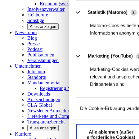
Rechnungswesen/Controlling
Insolvenzverwalter
Statistik (Matomo)
2
Heilberufe
Sonstige
Matomo-Cookies helfen 
Alles anzeigen
Newsroom
Informationen anonym 
Blog
Presse
Podcast
Publikationen
Marketing (YouTube)
Veranstaltungen
Unternehmen
Marketing-Cookies werd
Jubiläum
relevant und ansprechen
Standorte
Mandantenportal
Drittparteien sind.
Registrierung Mandantenportal
Downloads
Auszeichnungen
CLA
Global
Die Cookie-Erklärung wurde
Newsletter
Anmeldung
Lieferkette und
Compliance
Transparenzbericht
Alles anzeigen
Alle ablehnen (außer
Karriere
erforderliche Cookies)