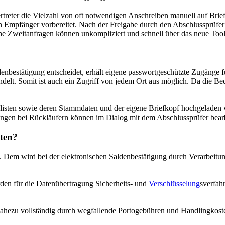
rtreter die Vielzahl von oft notwendigen Anschreiben manuell auf Brie
n Empfänger vorbereitet. Nach der Freigabe durch den Abschlussprüfer i
iche Zweitanfragen können unkompliziert und schnell über das neue Too
nbestätigung entscheidet, erhält eigene passwortgeschützte Zugänge für 
elt. Somit ist auch ein Zugriff von jedem Ort aus möglich. Da die Bedi
sten sowie deren Stammdaten und der eigene Briefkopf hochgeladen w
hungen bei Rückläufern können im Dialog mit dem Abschlussprüfer bear
sten?
ng. Dem wird bei der elektronischen Saldenbestätigung durch Verarbe
werden für die Datenübertragung Sicherheits- und
Verschlüsselung
sverfah
nahezu vollständig durch wegfallende Portogebühren und Handlingkost