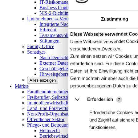
IT-Risikomanagement
Business Continuity Management
NIS-2-Richtlinie
Unternehmens-/
Vermögensnachfolge
Zustimmung
Integrierte Nachfolge- und Vermögensberatung
Erbrecht
Details
Diese Webseite verwendet Coo
Testamentsvollstreckung
Stiftungen
Diese Webseite verwendet Cookie
Family
Office
verschiedenen Zwecken.
Sonstiges
Zum einen setzen wir Cookies und
Nach Deutschland expandieren
Externer Datenschutzbeauftragter
erforderlich sind. Für diese Coo
Geschäftsgeheimnisgesetz
Daten ist Ihre Einwilligung nicht er
Hinweisgeberschutz in Unternehmen
Gern möchten wir aber auch die f
Alles anzeigen
personenbezogenen Daten zu de
Märkte
Familienunternehmen und
Mittelstand
Freiberufler, Selbstständige und
Privatpersonen
Erforderlich
7
Immobilienwirtschaft
Land- und
Forstwirtschaft
Erforderliche Cookies h
Non-Profit-Organisationen
Öffentlicher
Sektor
und Zugriff auf sichere
Pflege- und Betreuungseinrichtungen
funktionieren.
Heimrecht
Betriebswirtschaftliche Beratung