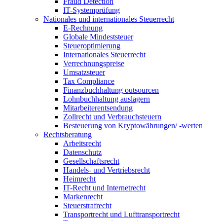
Fraud Detection
IT-Systemprüfung
Nationales und internationales Steuerrecht
E-Rechnung
Globale Mindeststeuer
Steueroptimierung
Internationales Steuerrecht
Verrechnungspreise
Umsatzsteuer
Tax Compliance
Finanzbuchhaltung outsourcen
Lohnbuchhaltung auslagern
Mitarbeiterentsendung
Zollrecht und Verbrauchsteuern
Besteuerung von Kryptowährungen/ -werten
Rechtsberatung
Arbeitsrecht
Datenschutz
Gesellschaftsrecht
Handels- und Vertriebsrecht
Heimrecht
IT-Recht und Internetrecht
Markenrecht
Steuerstrafrecht
Transportrecht und Lufttransportrecht