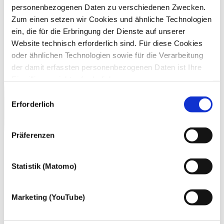
personenbezogenen Daten zu verschiedenen Zwecken.
Zum einen setzen wir Cookies und ähnliche Technologien
ein, die für die Erbringung der Dienste auf unserer
Website technisch erforderlich sind. Für diese Cookies
oder ähnlichen Technologien sowie für die Verarbeitung
der damit erfassten personenbezogenen Daten ist Ihre
Einwilligung nicht erforderlich.
Gern möchten wir aber auch die folgenden Technologien
Einwilligungsauswahl
mit Ihrer ausdrücklichen Einwilligung einsetzen und die
Erforderlich
gewonnen personenbezogenen Daten zu den
nachfolgend genannten Zwecken einsetzen:
Präferenzen
Statistik (Matomo)
Marketing (YouTube)