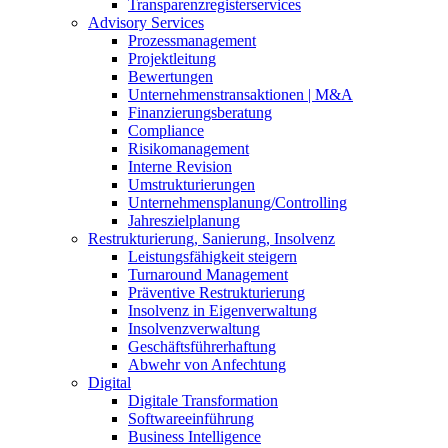
Transparenzregisterservices
Advisory
Services
Prozessmanagement
Projektleitung
Bewertungen
Unternehmenstransaktionen | M&A
Finanzierungsberatung
Compliance
Risikomanagement
Interne Revision
Umstrukturierungen
Unternehmensplanung/Controlling
Jahreszielplanung
Restrukturierung, Sanierung, Insolvenz
Leistungsfähigkeit steigern
Turnaround Management
Präventive Restrukturierung
Insolvenz in Eigenverwaltung
Insolvenzverwaltung
Geschäftsführerhaftung
Abwehr von Anfechtung
Digital
Digitale Transformation
Softwareeinführung
Business Intelligence