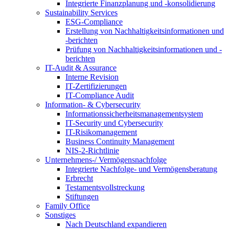
Integrierte Finanzplanung und -konsolidierung
Sustainability Services
ESG-Compliance
Erstellung von Nachhaltigkeitsinformationen und
-berichten
Prüfung von Nachhaltigkeitsinformationen und -
berichten
IT-Audit & Assurance
Interne Revision
IT-Zertifizierungen
IT-Compliance Audit
Information- & Cybersecurity
Informationssicherheitsmanagementsystem
IT-Security und Cybersecurity
IT-Risikomanagement
Business Continuity Management
NIS-2-Richtlinie
Unternehmens-/
Vermögensnachfolge
Integrierte Nachfolge- und Vermögensberatung
Erbrecht
Testamentsvollstreckung
Stiftungen
Family
Office
Sonstiges
Nach Deutschland expandieren