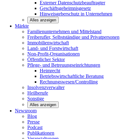
Externer Datenschutzbeauftragter
Geschäftsgeheimnisgesetz
Hinweisgeberschutz in Unternehmen
Alles anzeigen
Märkte
Familienunternehmen und
Mittelstand
Freiberufler, Selbstständige und
Privatpersonen
Immobilienwirtschaft
Land- und
Forstwirtschaft
Non-Profit-Organisationen
Öffentlicher
Sektor
Pflege- und Betreuungseinrichtungen
Heimrecht
Betriebswirtschaftliche Beratung
Rechnungswesen/Controlling
Insolvenzverwalter
Heilberufe
Sonstige
Alles anzeigen
Newsroom
Blog
Presse
Podcast
Publikationen
Veranstaltungen