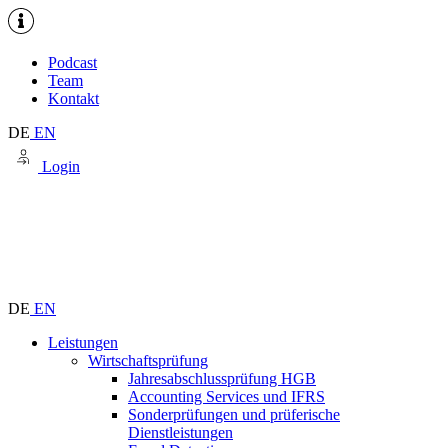
Podcast
Team
Kontakt
DE
EN
Login
DE
EN
Leistungen
Wirtschaftsprüfung
Jahresabschlussprüfung HGB
Accounting Services und IFRS
Sonderprüfungen und prüferische
Dienstleistungen