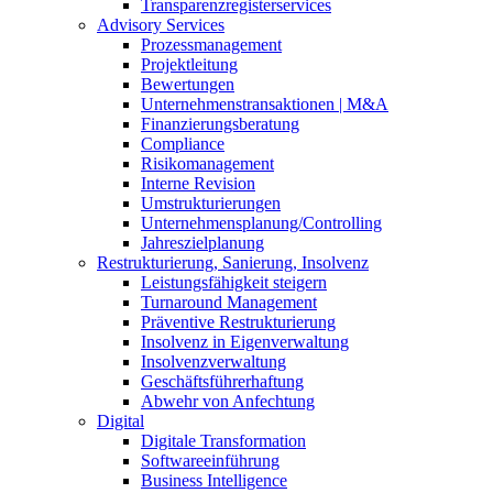
Transparenzregisterservices
Advisory
Services
Prozessmanagement
Projektleitung
Bewertungen
Unternehmenstransaktionen | M&A
Finanzierungsberatung
Compliance
Risikomanagement
Interne Revision
Umstrukturierungen
Unternehmensplanung/Controlling
Jahreszielplanung
Restrukturierung, Sanierung, Insolvenz
Leistungsfähigkeit steigern
Turnaround Management
Präventive Restrukturierung
Insolvenz in Eigenverwaltung
Insolvenzverwaltung
Geschäftsführerhaftung
Abwehr von Anfechtung
Digital
Digitale Transformation
Softwareeinführung
Business Intelligence