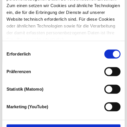
Zum einen setzen wir Cookies und ähnliche Technologien
ein, die für die Erbringung der Dienste auf unserer
Website technisch erforderlich sind. Für diese Cookies
oder ähnlichen Technologien sowie für die Verarbeitung
der damit erfassten personenbezogenen Daten ist Ihre
Einwilligung nicht erforderlich.
Gern möchten wir aber auch die folgenden Technologien
Einwilligungsauswahl
mit Ihrer ausdrücklichen Einwilligung einsetzen und die
Erforderlich
gewonnen personenbezogenen Daten zu den
nachfolgend genannten Zwecken einsetzen:
Präferenzen
Statistik (Matomo)
Marketing (YouTube)