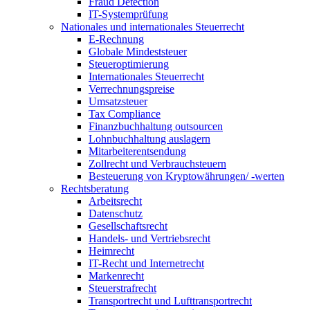
Fraud Detection
IT-Systemprüfung
Nationales und internationales Steuerrecht
E-Rechnung
Globale Mindeststeuer
Steueroptimierung
Internationales Steuerrecht
Verrechnungspreise
Umsatzsteuer
Tax Compliance
Finanzbuchhaltung outsourcen
Lohnbuchhaltung auslagern
Mitarbeiterentsendung
Zollrecht und Verbrauchsteuern
Besteuerung von Kryptowährungen/ -werten
Rechtsberatung
Arbeitsrecht
Datenschutz
Gesellschaftsrecht
Handels- und Vertriebsrecht
Heimrecht
IT-Recht und Internetrecht
Markenrecht
Steuerstrafrecht
Transportrecht und Lufttransportrecht