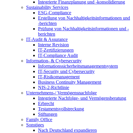
Integrierte Finanzplanung und -konsolidierung
Sustainability Services
ESG-Compliance
Erstellung von Nachhaltigkeitsinformationen und
-berichten
Prüfung von Nachhaltigkeitsinformationen und -
berichten
IT-Audit & Assurance
Interne Revision
IT-Zertifizierungen
IT-Compliance Audit
Information- & Cybersecurity
Informationssicherheitsmanagementsystem
IT-Security und Cybersecurity
IT-Risikomanagement
Business Continuity Management
NIS-2-Richtlinie
Unternehmens-/
Vermögensnachfolge
Integrierte Nachfolge- und Vermögensberatung
Erbrecht
Testamentsvollstreckung
Stiftungen
Family
Office
Sonstiges
Nach Deutschland expandieren