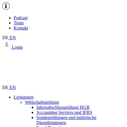
Podcast
Team
Kontakt
DE
EN
Login
DE
EN
Leistungen
Wirtschaftsprüfung
Jahresabschlussprüfung HGB
Accounting Services und IFRS
Sonderprüfungen und prüferische
Dienstleistungen