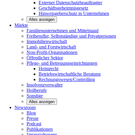
Externer Datenschutzbeauftragter
Geschäftsgeheimnisgesetz
Hinweisgeberschutz in Unternehmen
Alles anzeigen
Märkte
Familienunternehmen und
Mittelstand
Freiberufler, Selbstständige und
Privatpersonen
Immobilienwirtschaft
Land- und
Forstwirtschaft
Non-Profit-Organisationen
Öffentlicher
Sektor
Pflege- und Betreuungseinrichtungen
Heimrecht
Betriebswirtschaftliche Beratung
Rechnungswesen/Controlling
Insolvenzverwalter
Heilberufe
Sonstige
Alles anzeigen
Newsroom
Blog
Presse
Podcast
Publikationen
Veranstaltungen