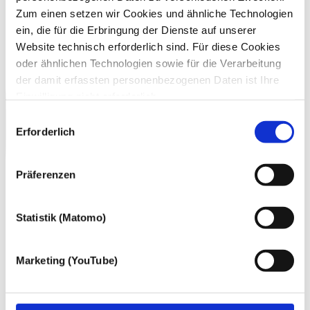
Zum einen setzen wir Cookies und ähnliche Technologien
ein, die für die Erbringung der Dienste auf unserer
Website technisch erforderlich sind. Für diese Cookies
oder ähnlichen Technologien sowie für die Verarbeitung
der damit erfassten personenbezogenen Daten ist Ihre
Einwilligung nicht erforderlich.
Gern möchten wir aber auch die folgenden Technologien
Einwilligungsauswahl
mit Ihrer ausdrücklichen Einwilligung einsetzen und die
Erforderlich
gewonnen personenbezogenen Daten zu den
nachfolgend genannten Zwecken einsetzen:
Präferenzen
Statistik (Matomo)
Marketing (YouTube)