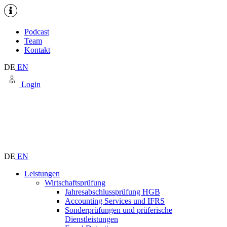
Podcast
Team
Kontakt
DE
EN
Login
DE
EN
Leistungen
Wirtschaftsprüfung
Jahresabschlussprüfung HGB
Accounting Services und IFRS
Sonderprüfungen und prüferische
Dienstleistungen