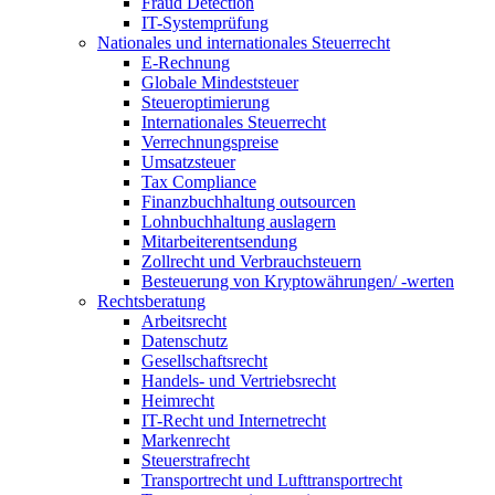
Fraud Detection
IT-Systemprüfung
Nationales und internationales Steuerrecht
E-Rechnung
Globale Mindeststeuer
Steueroptimierung
Internationales Steuerrecht
Verrechnungspreise
Umsatzsteuer
Tax Compliance
Finanzbuchhaltung outsourcen
Lohnbuchhaltung auslagern
Mitarbeiterentsendung
Zollrecht und Verbrauchsteuern
Besteuerung von Kryptowährungen/ -werten
Rechtsberatung
Arbeitsrecht
Datenschutz
Gesellschaftsrecht
Handels- und Vertriebsrecht
Heimrecht
IT-Recht und Internetrecht
Markenrecht
Steuerstrafrecht
Transportrecht und Lufttransportrecht