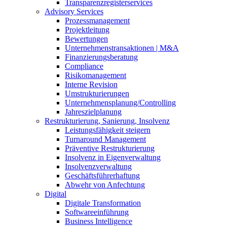
Transparenzregisterservices
Advisory
Services
Prozessmanagement
Projektleitung
Bewertungen
Unternehmenstransaktionen | M&A
Finanzierungsberatung
Compliance
Risikomanagement
Interne Revision
Umstrukturierungen
Unternehmensplanung/Controlling
Jahreszielplanung
Restrukturierung, Sanierung, Insolvenz
Leistungsfähigkeit steigern
Turnaround Management
Präventive Restrukturierung
Insolvenz in Eigenverwaltung
Insolvenzverwaltung
Geschäftsführerhaftung
Abwehr von Anfechtung
Digital
Digitale Transformation
Softwareeinführung
Business Intelligence