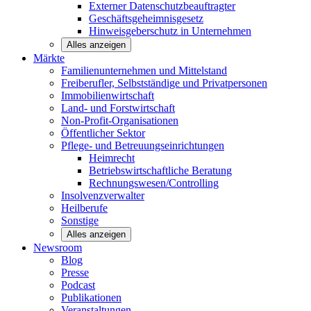
Externer Datenschutzbeauftragter
Geschäftsgeheimnisgesetz
Hinweisgeberschutz in Unternehmen
Alles anzeigen
Märkte
Familienunternehmen und
Mittelstand
Freiberufler, Selbstständige und
Privatpersonen
Immobilienwirtschaft
Land- und
Forstwirtschaft
Non-Profit-Organisationen
Öffentlicher
Sektor
Pflege- und Betreuungseinrichtungen
Heimrecht
Betriebswirtschaftliche Beratung
Rechnungswesen/Controlling
Insolvenzverwalter
Heilberufe
Sonstige
Alles anzeigen
Newsroom
Blog
Presse
Podcast
Publikationen
Veranstaltungen