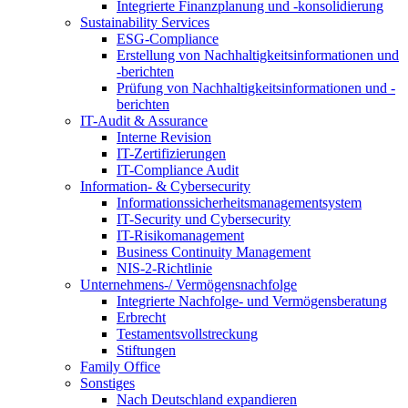
Integrierte Finanzplanung und -konsolidierung
Sustainability Services
ESG-Compliance
Erstellung von Nachhaltigkeitsinformationen und
-berichten
Prüfung von Nachhaltigkeitsinformationen und -
berichten
IT-Audit & Assurance
Interne Revision
IT-Zertifizierungen
IT-Compliance Audit
Information- & Cybersecurity
Informationssicherheitsmanagementsystem
IT-Security und Cybersecurity
IT-Risikomanagement
Business Continuity Management
NIS-2-Richtlinie
Unternehmens-/
Vermögensnachfolge
Integrierte Nachfolge- und Vermögensberatung
Erbrecht
Testamentsvollstreckung
Stiftungen
Family
Office
Sonstiges
Nach Deutschland expandieren