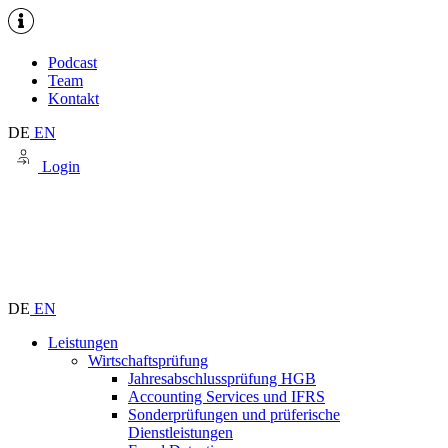
Podcast
Team
Kontakt
DE
EN
Login
DE
EN
Leistungen
Wirtschaftsprüfung
Jahresabschlussprüfung HGB
Accounting Services und IFRS
Sonderprüfungen und prüferische
Dienstleistungen