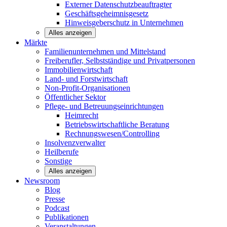
Externer Datenschutzbeauftragter
Geschäftsgeheimnisgesetz
Hinweisgeberschutz in Unternehmen
Alles anzeigen
Märkte
Familienunternehmen und
Mittelstand
Freiberufler, Selbstständige und
Privatpersonen
Immobilienwirtschaft
Land- und
Forstwirtschaft
Non-Profit-Organisationen
Öffentlicher
Sektor
Pflege- und Betreuungseinrichtungen
Heimrecht
Betriebswirtschaftliche Beratung
Rechnungswesen/Controlling
Insolvenzverwalter
Heilberufe
Sonstige
Alles anzeigen
Newsroom
Blog
Presse
Podcast
Publikationen
Veranstaltungen