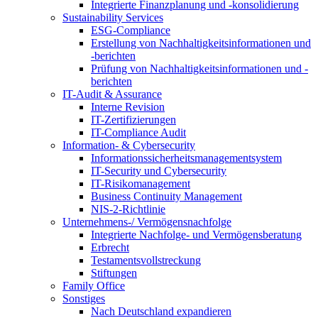
Integrierte Finanzplanung und -konsolidierung
Sustainability Services
ESG-Compliance
Erstellung von Nachhaltigkeitsinformationen und
-berichten
Prüfung von Nachhaltigkeitsinformationen und -
berichten
IT-Audit & Assurance
Interne Revision
IT-Zertifizierungen
IT-Compliance Audit
Information- & Cybersecurity
Informationssicherheitsmanagementsystem
IT-Security und Cybersecurity
IT-Risikomanagement
Business Continuity Management
NIS-2-Richtlinie
Unternehmens-/
Vermögensnachfolge
Integrierte Nachfolge- und Vermögensberatung
Erbrecht
Testamentsvollstreckung
Stiftungen
Family
Office
Sonstiges
Nach Deutschland expandieren