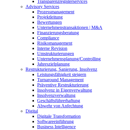
Transparenzregisterservices
Advisory
Services
Prozessmanagement
Projektleitung
Bewertungen
Unternehmenstransaktionen | M&A
Finanzierungsberatung
Compliance
Risikomanagement
Interne Revision
Umstrukturierungen
Unternehmensplanung/Controlling
Jahreszielplanung
Restrukturierung, Sanierung, Insolvenz
Leistungsfähigkeit steigern
Turnaround Management
Präventive Restrukturierung
Insolvenz in Eigenverwaltung
Insolvenzverwaltung
Geschäftsführerhaftung
Abwehr von Anfechtung
Digital
Digitale Transformation
Softwareeinführung
Business Intelligence