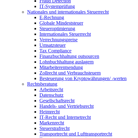
Fraud Detection
IT-Systemprüfung
Nationales und internationales Steuerrecht
E-Rechnung
Globale Mindeststeuer
Steueroptimierung
Internationales Steuerrecht
Verrechnungspreise
Umsatzsteuer
Tax Compliance
Finanzbuchhaltung outsourcen
Lohnbuchhaltung auslagern
Mitarbeiterentsendung
Zollrecht und Verbrauchsteuern
Besteuerung von Kryptowährungen/ -werten
Rechtsberatung
Arbeitsrecht
Datenschutz
Gesellschaftsrecht
Handels- und Vertriebsrecht
Heimrecht
IT-Recht und Internetrecht
Markenrecht
Steuerstrafrecht
Transportrecht und Lufttransportrecht