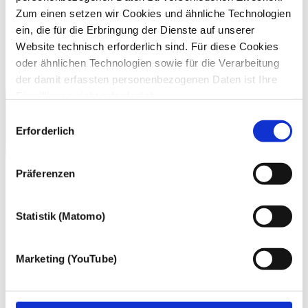
Zum einen setzen wir Cookies und ähnliche Technologien
ein, die für die Erbringung der Dienste auf unserer
Website technisch erforderlich sind. Für diese Cookies
oder ähnlichen Technologien sowie für die Verarbeitung
der damit erfassten personenbezogenen Daten ist Ihre
Einwilligung nicht erforderlich.
Gern möchten wir aber auch die folgenden Technologien
Einwilligungsauswahl
mit Ihrer ausdrücklichen Einwilligung einsetzen und die
Erforderlich
gewonnen personenbezogenen Daten zu den
nachfolgend genannten Zwecken einsetzen:
Präferenzen
Statistik (Matomo)
Marketing (YouTube)