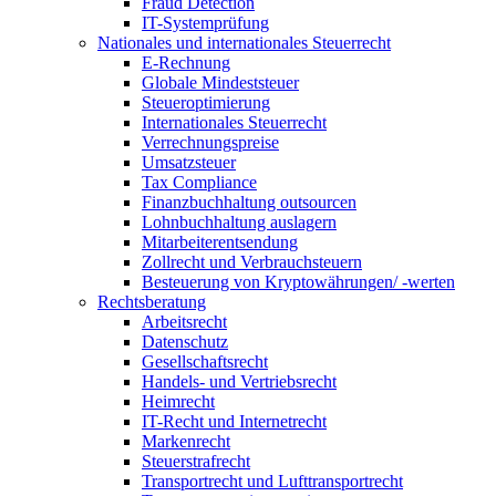
Fraud Detection
IT-Systemprüfung
Nationales und internationales Steuerrecht
E-Rechnung
Globale Mindeststeuer
Steueroptimierung
Internationales Steuerrecht
Verrechnungspreise
Umsatzsteuer
Tax Compliance
Finanzbuchhaltung outsourcen
Lohnbuchhaltung auslagern
Mitarbeiterentsendung
Zollrecht und Verbrauchsteuern
Besteuerung von Kryptowährungen/ -werten
Rechtsberatung
Arbeitsrecht
Datenschutz
Gesellschaftsrecht
Handels- und Vertriebsrecht
Heimrecht
IT-Recht und Internetrecht
Markenrecht
Steuerstrafrecht
Transportrecht und Lufttransportrecht