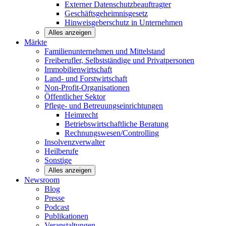
Externer Datenschutzbeauftragter
Geschäftsgeheimnisgesetz
Hinweisgeberschutz in Unternehmen
Alles anzeigen
Märkte
Familienunternehmen und
Mittelstand
Freiberufler, Selbstständige und
Privatpersonen
Immobilienwirtschaft
Land- und
Forstwirtschaft
Non-Profit-Organisationen
Öffentlicher
Sektor
Pflege- und Betreuungseinrichtungen
Heimrecht
Betriebswirtschaftliche Beratung
Rechnungswesen/Controlling
Insolvenzverwalter
Heilberufe
Sonstige
Alles anzeigen
Newsroom
Blog
Presse
Podcast
Publikationen
Veranstaltungen