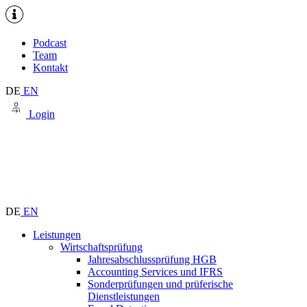
Podcast
Team
Kontakt
DE
EN
Login
DE
EN
Leistungen
Wirtschaftsprüfung
Jahresabschlussprüfung HGB
Accounting Services und IFRS
Sonderprüfungen und prüferische
Dienstleistungen