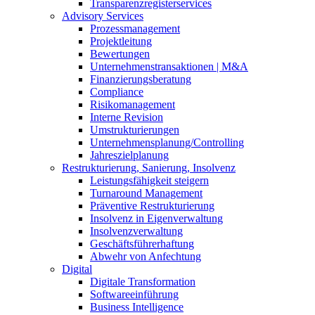
Transparenzregisterservices
Advisory
Services
Prozessmanagement
Projektleitung
Bewertungen
Unternehmenstransaktionen | M&A
Finanzierungsberatung
Compliance
Risikomanagement
Interne Revision
Umstrukturierungen
Unternehmensplanung/Controlling
Jahreszielplanung
Restrukturierung, Sanierung, Insolvenz
Leistungsfähigkeit steigern
Turnaround Management
Präventive Restrukturierung
Insolvenz in Eigenverwaltung
Insolvenzverwaltung
Geschäftsführerhaftung
Abwehr von Anfechtung
Digital
Digitale Transformation
Softwareeinführung
Business Intelligence