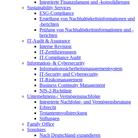
Integrierte Finanzplanung und -konsolidierung
Sustainability Services
ESG-Compliance
Erstellung von Nachhaltigkeitsinformationen und
-berichten
Prüfung von Nachhaltigkeitsinformationen und -
berichten
IT-Audit & Assurance
Interne Revision
IT-Zertifizierungen
IT-Compliance Audit
Information- & Cybersecurity
Informationssicherheitsmanagementsystem
IT-Security und Cybersecurity
IT-Risikomanagement
Business Continuity Management
NIS-2-Richtlinie
Unternehmens-/
Vermögensnachfolge
Integrierte Nachfolge- und Vermögensberatung
Erbrecht
Testamentsvollstreckung
Stiftungen
Family
Office
Sonstiges
Nach Deutschland expandieren