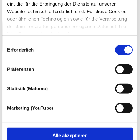
ein, die für die Erbringung der Dienste auf unserer
Website technisch erforderlich sind. Für diese Cookies
oder ähnlichen Technologien sowie für die Verarbeitung
der damit erfassten personenbezogenen Daten ist Ihre
Einwilligung nicht erforderlich.
Gern möchten wir aber auch die folgenden Technologien
Einwilligungsauswahl
mit Ihrer ausdrücklichen Einwilligung einsetzen und die
Erforderlich
gewonnen personenbezogenen Daten zu den
nachfolgend genannten Zwecken einsetzen:
Präferenzen
Statistik (Matomo)
Marketing (YouTube)
Alle akzeptieren