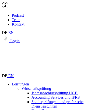
Podcast
Team
Kontakt
DE
EN
Login
DE
EN
Leistungen
Wirtschaftsprüfung
Jahresabschlussprüfung HGB
Accounting Services und IFRS
Sonderprüfungen und prüferische
Dienstleistungen