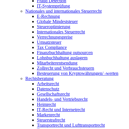
Fraud Detection
IT-Systemprüfung
Nationales und internationales Steuerrecht
E-Rechnung
Globale Mindeststeuer
Steueroptimierung
Internationales Steuerrecht
Verrechnungspreise
Umsatzsteuer
Tax Compliance
Finanzbuchhaltung outsourcen
Lohnbuchhaltung auslagern
Mitarbeiterentsendung
Zollrecht und Verbrauchsteuern
Besteuerung von Kryptowährungen/ -werten
Rechtsberatung
Arbeitsrecht
Datenschutz
Gesellschaftsrecht
Handels- und Vertriebsrecht
Heimrecht
IT-Recht und Internetrecht
Markenrecht
Steuerstrafrecht
Transportrecht und Lufttransportrecht