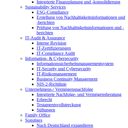
Integrierte Finanzplanung und -konsolidierung
Sustainability Services
ESG-Compliance
Erstellung von Nachhaltigkeitsinformationen und
-berichten
Prüfung von Nachhaltigkeitsinformationen und -
berichten
IT-Audit & Assurance
Interne Revision
IT-Zertifizierungen
IT-Compliance Audit
Information- & Cybersecurity
Informationssicherheitsmanagementsystem
IT-Security und Cybersecurity
IT-Risikomanagement
Business Continuity Management
NIS-2-Richtlinie
Unternehmens-/
Vermögensnachfolge
Integrierte Nachfolge- und Vermögensberatung
Erbrecht
Testamentsvollstreckung
Stiftungen
Family
Office
Sonstiges
Nach Deutschland expandieren