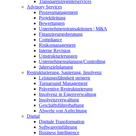
Transparenzregisterservices
Advisory
Services
Prozessmanagement
Projektleitung
Bewertungen
Unternehmenstransaktionen | M&A
Finanzierungsberatung
Compliance
Risikomanagement
Interne Revision
Umstrukturierungen
Unternehmensplanung/Controlling
Jahreszielplanung
Restrukturierung, Sanierung, Insolvenz
Leistungsfähigkeit steigern
Turnaround Management
Präventive Restrukturierung
Insolvenz in Eigenverwaltung
Insolvenzverwaltung
Geschäftsführerhaftung
Abwehr von Anfechtung
Digital
Digitale Transformation
Softwareeinführung
Business Intelligence