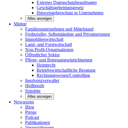
Externer Datenschutzbeauftragter
Geschäftsgeheimnisgesetz
Hinweisgeberschutz in Unternehmen
Alles anzeigen
Märkte
Familienunternehmen und
Mittelstand
Freiberufler, Selbstständige und
Privatpersonen
Immobilienwirtschaft
Land- und
Forstwirtschaft
Non-Profit-Organisationen
Öffentlicher
Sektor
Pflege- und Betreuungseinrichtungen
Heimrecht
Betriebswirtschaftliche Beratung
Rechnungswesen/Controlling
Insolvenzverwalter
Heilberufe
Sonstige
Alles anzeigen
Newsroom
Blog
Presse
Podcast
Publikationen
Veranstaltungen