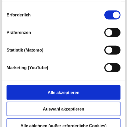
Einwilligung nicht erforderlich.
Gern möchten wir aber auch die folgenden Technologien
Einwilligungsauswahl
mit Ihrer ausdrücklichen Einwilligung einsetzen und die
Erforderlich
gewonnen personenbezogenen Daten zu den
nachfolgend genannten Zwecken einsetzen:
Präferenzen
Statistik (Matomo)
Marketing (YouTube)
Alle akzeptieren
Auswahl akzeptieren
Alle ablehnen (außer erforderliche Cookies)