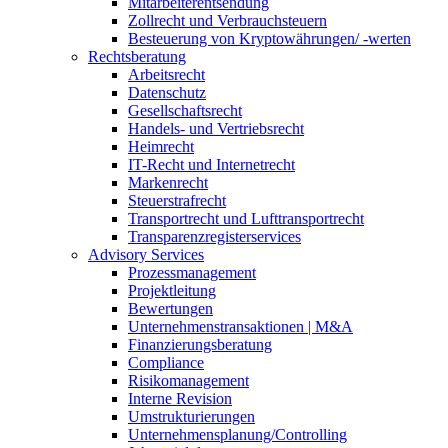
Mitarbeiterentsendung
Zollrecht und Verbrauchsteuern
Besteuerung von Kryptowährungen/ -werten
Rechtsberatung
Arbeitsrecht
Datenschutz
Gesellschaftsrecht
Handels- und Vertriebsrecht
Heimrecht
IT-Recht und Internetrecht
Markenrecht
Steuerstrafrecht
Transportrecht und Lufttransportrecht
Transparenzregisterservices
Advisory
Services
Prozessmanagement
Projektleitung
Bewertungen
Unternehmenstransaktionen | M&A
Finanzierungsberatung
Compliance
Risikomanagement
Interne Revision
Umstrukturierungen
Unternehmensplanung/Controlling