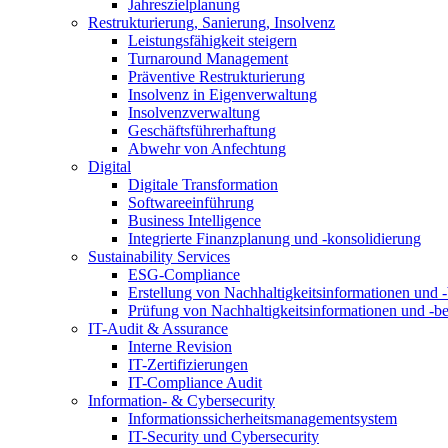
Jahreszielplanung
Restrukturierung, Sanierung, Insolvenz
Leistungsfähigkeit steigern
Turnaround Management
Präventive Restrukturierung
Insolvenz in Eigenverwaltung
Insolvenzverwaltung
Geschäftsführerhaftung
Abwehr von Anfechtung
Digital
Digitale Transformation
Softwareeinführung
Business Intelligence
Integrierte Finanzplanung und -konsolidierung
Sustainability Services
ESG-Compliance
Erstellung von Nachhaltigkeitsinformationen und -
Prüfung von Nachhaltigkeitsinformationen und -be
IT-Audit & Assurance
Interne Revision
IT-Zertifizierungen
IT-Compliance Audit
Information- & Cybersecurity
Informationssicherheitsmanagementsystem
IT-Security und Cybersecurity