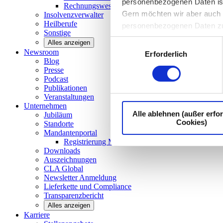
personenbezogenen Daten ist I
Rechnungswesen/Controlling
Gern möchten wir aber auch d
Insolvenzverwalter
Heilberufe
personenbezogenen Daten z
Sonstige
Einwilligungsauswahl
Alles anzeigen
Newsroom
Erforderlich
Blog
Presse
Podcast
Publikationen
Veranstaltungen
Unternehmen
Alle ablehnen (außer erfor
Jubiläum
Cookies)
Standorte
Mandantenportal
Registrierung Mandantenportal
Downloads
Auszeichnungen
CLA
Global
Newsletter
Anmeldung
Lieferkette und
Compliance
Transparenzbericht
Alles anzeigen
Karriere