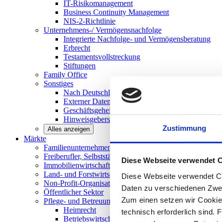
IT-Risikomanagement
Business Continuity Management
NIS-2-Richtlinie
Unternehmens-/
Vermögensnachfolge
Integrierte Nachfolge- und Vermögensberatung
Erbrecht
Testamentsvollstreckung
Stiftungen
Family
Office
Sonstiges
Nach Deutschland expandieren
Externer Datenschutzbeauftragter
Geschäftsgeheimnisgesetz
Hinweisgeberschutz in Unternehmen
Zustimmung
Alles anzeigen
Märkte
Familienunternehmen und
Mittelstand
Freiberufler, Selbstständige und
Privatpersonen
Diese Webseite verwendet 
Immobilienwirtschaft
Land- und
Forstwirtschaft
Diese Webseite verwendet Co
Non-Profit-Organisationen
Daten zu verschiedenen Zwe
Öffentlicher
Sektor
Zum einen setzen wir Cookies
Pflege- und Betreuungseinrichtungen
Heimrecht
technisch erforderlich sind. 
Betriebswirtschaftliche Beratung