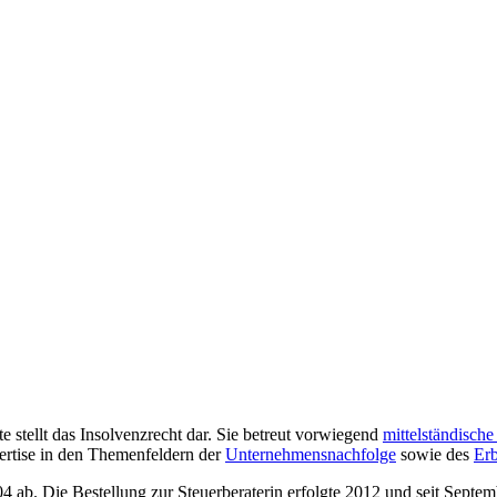
e stellt das Insolvenzrecht dar. Sie betreut vorwiegend
mittelständisch
pertise in den Themenfeldern der
Unternehmensnachfolge
sowie des
Erb
ab. Die Bestellung zur Steuerberaterin erfolgte 2012 und seit Septembe