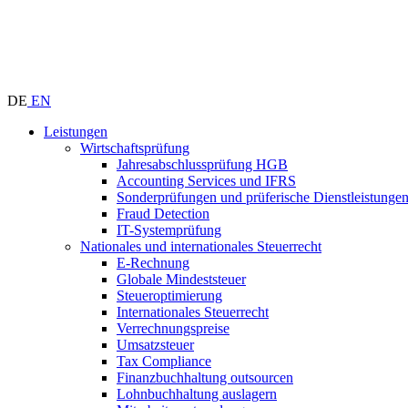
DE
EN
Leistungen
Wirtschaftsprüfung
Jahresabschlussprüfung HGB
Accounting Services und IFRS
Sonderprüfungen und prüferische Dienstleistunge
Fraud Detection
IT-Systemprüfung
Nationales und internationales Steuerrecht
E-Rechnung
Globale Mindeststeuer
Steueroptimierung
Internationales Steuerrecht
Verrechnungspreise
Umsatzsteuer
Tax Compliance
Finanzbuchhaltung outsourcen
Lohnbuchhaltung auslagern