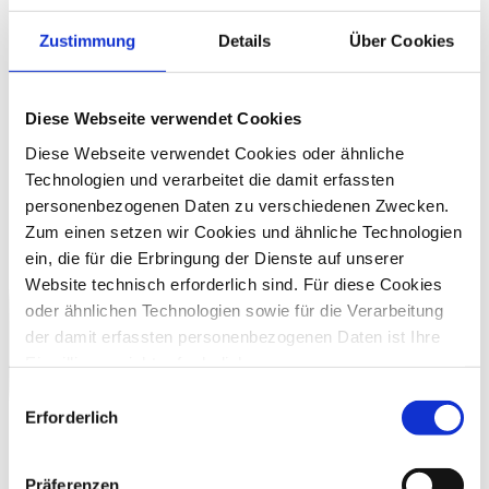
Zustimmung
Details
Über Cookies
Diese Webseite verwendet Cookies
Diese Webseite verwendet Cookies oder ähnliche
Technologien und verarbeitet die damit erfassten
personenbezogenen Daten zu verschiedenen Zwecken.
Zum einen setzen wir Cookies und ähnliche Technologien
ein, die für die Erbringung der Dienste auf unserer
Website technisch erforderlich sind. Für diese Cookies
oder ähnlichen Technologien sowie für die Verarbeitung
der damit erfassten personenbezogenen Daten ist Ihre
Einwilligung nicht erforderlich.
Gern möchten wir aber auch die folgenden Technologien
Einwilligungsauswahl
mit Ihrer ausdrücklichen Einwilligung einsetzen und die
Erforderlich
gewonnen personenbezogenen Daten zu den
nachfolgend genannten Zwecken einsetzen:
Präferenzen