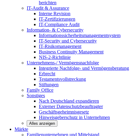
berichten
IT-Audit & Assurance
Interne Revision
IT-Zertifizierungen
IT-Compliance Audit
Information- & Cybersecurity
Informationssicherheitsmanagementsystem
IT-Security und Cybersecurity
IT-Risikomanagement
Business Continuity Management
NIS-2-Richtlinie
Unternehmens-/
Vermögensnachfolge
Integrierte Nachfolge- und Vermögensberatung
Erbrecht
Testamentsvollstreckung
Stiftungen
Family
Office
Sonstiges
Nach Deutschland expandieren
Externer Datenschutzbeauftragter
Geschäftsgeheimnisgesetz
Hinweisgeberschutz in Unternehmen
Alles anzeigen
Märkte
Familienunternehmen und
Mittelstand