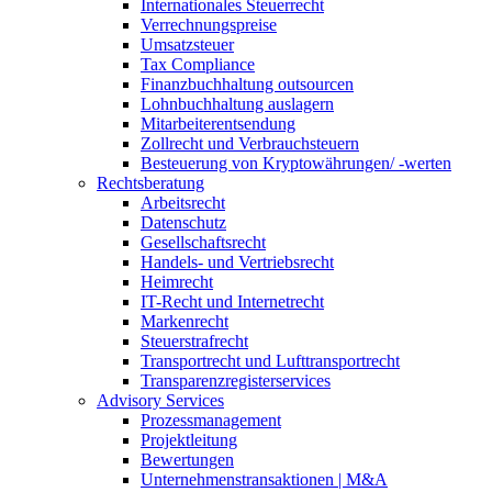
Internationales Steuerrecht
Verrechnungspreise
Umsatzsteuer
Tax Compliance
Finanzbuchhaltung outsourcen
Lohnbuchhaltung auslagern
Mitarbeiterentsendung
Zollrecht und Verbrauchsteuern
Besteuerung von Kryptowährungen/ -werten
Rechtsberatung
Arbeitsrecht
Datenschutz
Gesellschaftsrecht
Handels- und Vertriebsrecht
Heimrecht
IT-Recht und Internetrecht
Markenrecht
Steuerstrafrecht
Transportrecht und Lufttransportrecht
Transparenzregisterservices
Advisory
Services
Prozessmanagement
Projektleitung
Bewertungen
Unternehmenstransaktionen | M&A