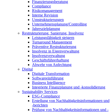
Finanzierungsberatung
Compliance
Risikomanagement
Interne Revision
Umstrukturierungen
Unternehmensplanung/Controlling
Jahreszielplanung
Restrukturierung, Sanierung, Insolvenz
Leistungsfähigkeit steigern
Turnaround Management
Präventive Restrukturierung
Insolvenz in Eigenverwaltung
Insolvenzverwaltung
Geschäftsführerhaftung
Abwehr von Anfechtung
Digital
Digitale Transformation
Softwareeinführung
Business Intelligence
Integrierte Finanzplanung und -konsolidierung
Sustainability Services
ESG-Compliance
Erstellung von Nachhaltigkeitsinformationen und
-berichten
Prüfung von Nachhaltigkeitsinformationen und -