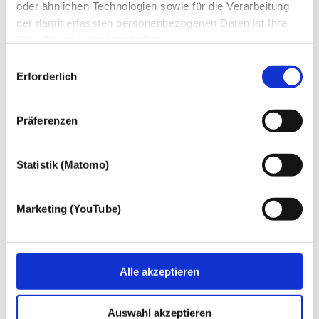
oder ähnlichen Technologien sowie für die Verarbeitung
der damit erfassten personenbezogenen Daten ist Ihre
Einwilligung nicht erforderlich.
Gern möchten wir aber auch die folgenden Technologien
Einwilligungsauswahl
mit Ihrer ausdrücklichen Einwilligung einsetzen und die
Erforderlich
gewonnen personenbezogenen Daten zu den
nachfolgend genannten Zwecken einsetzen:
Präferenzen
Statistik (Matomo)
Marketing (YouTube)
Alle akzeptieren
Auswahl akzeptieren