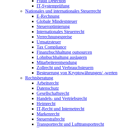
Fraud Detection
IT-Systemprüfung
Nationales und internationales Steuerrecht
E-Rechnung
Globale Mindeststeuer
Steueroptimierung
Internationales Steuerrecht
Verrechnungspreise
Umsatzsteuer
Tax Compliance
Finanzbuchhaltung outsourcen
Lohnbuchhaltung auslagern
Mitarbeiterentsendung
Zollrecht und Verbrauchsteuern
Besteuerung von Kryptowährungen/ -werten
Rechtsberatung
Arbeitsrecht
Datenschutz
Gesellschaftsrecht
Handels- und Vertriebsrecht
Heimrecht
IT-Recht und Internetrecht
Markenrecht
Steuerstrafrecht
Transportrecht und Lufttransportrecht