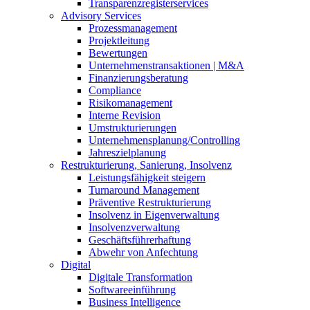
Transparenzregisterservices
Advisory
Services
Prozessmanagement
Projektleitung
Bewertungen
Unternehmenstransaktionen | M&A
Finanzierungsberatung
Compliance
Risikomanagement
Interne Revision
Umstrukturierungen
Unternehmensplanung/Controlling
Jahreszielplanung
Restrukturierung, Sanierung, Insolvenz
Leistungsfähigkeit steigern
Turnaround Management
Präventive Restrukturierung
Insolvenz in Eigenverwaltung
Insolvenzverwaltung
Geschäftsführerhaftung
Abwehr von Anfechtung
Digital
Digitale Transformation
Softwareeinführung
Business Intelligence