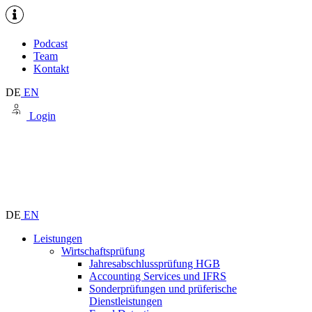
Podcast
Team
Kontakt
DE
EN
Login
DE
EN
Leistungen
Wirtschaftsprüfung
Jahresabschlussprüfung HGB
Accounting Services und IFRS
Sonderprüfungen und prüferische
Dienstleistungen