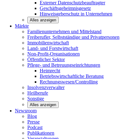
Externer Datenschutzbeauftragter
Geschäftsgeheimnisgesetz
Hinweisgeberschutz in Unternehmen
Alles anzeigen
Märkte
Familienunternehmen und
Mittelstand
Freiberufler, Selbstständige und
Privatpersonen
Immobilienwirtschaft
Land- und
Forstwirtschaft
Non-Profit-Organisationen
Öffentlicher
Sektor
Pflege- und Betreuungseinrichtungen
Heimrecht
Betriebswirtschaftliche Beratung
Rechnungswesen/Controlling
Insolvenzverwalter
Heilberufe
Sonstige
Alles anzeigen
Newsroom
Blog
Presse
Podcast
Publikationen
Veranstaltungen