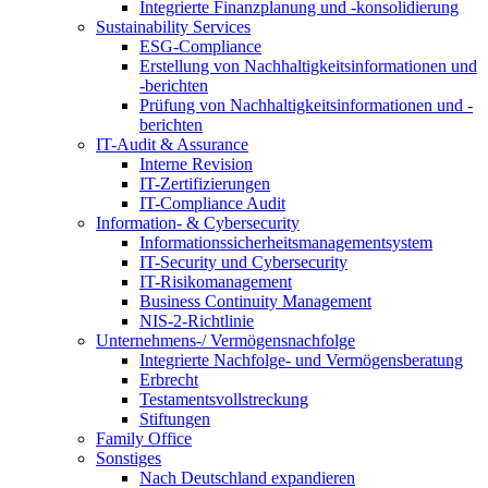
Integrierte Finanzplanung und -konsolidierung
Sustainability Services
ESG-Compliance
Erstellung von Nachhaltigkeitsinformationen und
-berichten
Prüfung von Nachhaltigkeitsinformationen und -
berichten
IT-Audit & Assurance
Interne Revision
IT-Zertifizierungen
IT-Compliance Audit
Information- & Cybersecurity
Informationssicherheitsmanagementsystem
IT-Security und Cybersecurity
IT-Risikomanagement
Business Continuity Management
NIS-2-Richtlinie
Unternehmens-/
Vermögensnachfolge
Integrierte Nachfolge- und Vermögensberatung
Erbrecht
Testamentsvollstreckung
Stiftungen
Family
Office
Sonstiges
Nach Deutschland expandieren