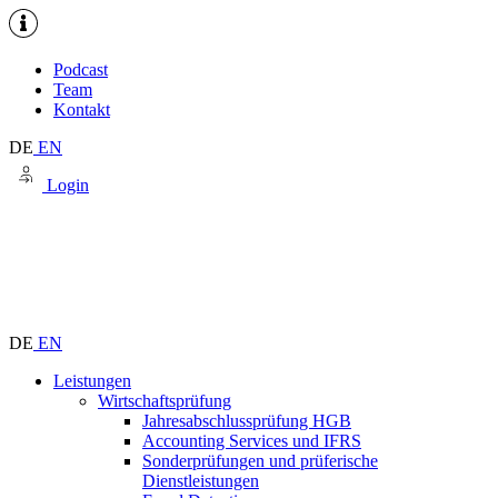
Podcast
Team
Kontakt
DE
EN
Login
DE
EN
Leistungen
Wirtschaftsprüfung
Jahresabschlussprüfung HGB
Accounting Services und IFRS
Sonderprüfungen und prüferische
Dienstleistungen