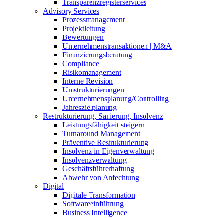
Transparenzregisterservices
Advisory
Services
Prozessmanagement
Projektleitung
Bewertungen
Unternehmenstransaktionen | M&A
Finanzierungsberatung
Compliance
Risikomanagement
Interne Revision
Umstrukturierungen
Unternehmensplanung/Controlling
Jahreszielplanung
Restrukturierung, Sanierung, Insolvenz
Leistungsfähigkeit steigern
Turnaround Management
Präventive Restrukturierung
Insolvenz in Eigenverwaltung
Insolvenzverwaltung
Geschäftsführerhaftung
Abwehr von Anfechtung
Digital
Digitale Transformation
Softwareeinführung
Business Intelligence