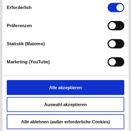
Einwilligungsauswahl
mit Ihrer ausdrücklichen Einwilligung einsetzen und die
Erforderlich
gewonnen personenbezogenen Daten zu den
nachfolgend genannten Zwecken einsetzen:
Präferenzen
Statistik (Matomo)
Marketing (YouTube)
Alle akzeptieren
Auswahl akzeptieren
Alle ablehnen (außer erforderliche Cookies)