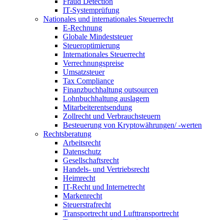
Fraud Detection
IT-Systemprüfung
Nationales und internationales Steuerrecht
E-Rechnung
Globale Mindeststeuer
Steueroptimierung
Internationales Steuerrecht
Verrechnungspreise
Umsatzsteuer
Tax Compliance
Finanzbuchhaltung outsourcen
Lohnbuchhaltung auslagern
Mitarbeiterentsendung
Zollrecht und Verbrauchsteuern
Besteuerung von Kryptowährungen/ -werten
Rechtsberatung
Arbeitsrecht
Datenschutz
Gesellschaftsrecht
Handels- und Vertriebsrecht
Heimrecht
IT-Recht und Internetrecht
Markenrecht
Steuerstrafrecht
Transportrecht und Lufttransportrecht