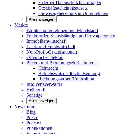
Externer Datenschutzbeauftragter
Geschäftsgeheimnisgesetz
Hinweisgeberschutz in Unternehmen
Alles anzeigen
Märkte
Familienunternehmen und
Mittelstand
Freiberufler, Selbstständige und
Privatpersonen
Immobilienwirtschaft
Land- und
Forstwirtschaft
Non-Profit-Organisationen
Öffentlicher
Sektor
Pflege- und Betreuungseinrichtungen
Heimrecht
Betriebswirtschaftliche Beratung
Rechnungswesen/Controlling
Insolvenzverwalter
Heilberufe
Sonstige
Alles anzeigen
Newsroom
Blog
Presse
Podcast
Publikationen
Veranstaltungen