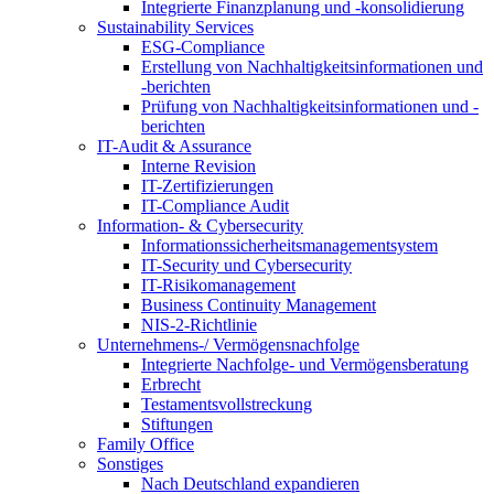
Integrierte Finanzplanung und -konsolidierung
Sustainability Services
ESG-Compliance
Erstellung von Nachhaltigkeitsinformationen und
-berichten
Prüfung von Nachhaltigkeitsinformationen und -
berichten
IT-Audit & Assurance
Interne Revision
IT-Zertifizierungen
IT-Compliance Audit
Information- & Cybersecurity
Informationssicherheitsmanagementsystem
IT-Security und Cybersecurity
IT-Risikomanagement
Business Continuity Management
NIS-2-Richtlinie
Unternehmens-/
Vermögensnachfolge
Integrierte Nachfolge- und Vermögensberatung
Erbrecht
Testamentsvollstreckung
Stiftungen
Family
Office
Sonstiges
Nach Deutschland expandieren