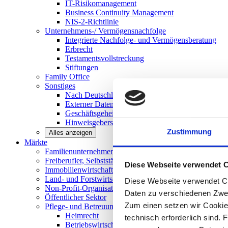
IT-Risikomanagement
Business Continuity Management
NIS-2-Richtlinie
Unternehmens-/
Vermögensnachfolge
Integrierte Nachfolge- und Vermögensberatung
Erbrecht
Testamentsvollstreckung
Stiftungen
Family
Office
Sonstiges
Nach Deutschland expandieren
Externer Datenschutzbeauftragter
Geschäftsgeheimnisgesetz
Hinweisgeberschutz in Unternehmen
Zustimmung
Alles anzeigen
Märkte
Familienunternehmen und
Mittelstand
Freiberufler, Selbstständige und
Privatpersonen
Diese Webseite verwendet 
Immobilienwirtschaft
Land- und
Forstwirtschaft
Diese Webseite verwendet Co
Non-Profit-Organisationen
Daten zu verschiedenen Zwe
Öffentlicher
Sektor
Zum einen setzen wir Cookies
Pflege- und Betreuungseinrichtungen
Heimrecht
technisch erforderlich sind. 
Betriebswirtschaftliche Beratung