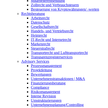
Mitarbeiterentsendung
Zollrecht und Verbrauchsteuern
Besteuerung von Kryptowährungen/ -werten
Rechtsberatung
Arbeitsrecht
Datenschutz
Gesellschaftsrecht
Handels- und Vertriebsrecht
Heimrecht
IT-Recht und Internetrecht
Markenrecht
Steuerstrafrecht
Transportrecht und Lufttransportrecht
Transparenzregisterservices
Advisory
Services
Prozessmanagement
Projektleitung
Bewertungen
Unternehmenstransaktionen | M&A
Finanzierungsberatung
Compliance
Risikomanagement
Interne Revision
Umstrukturierungen
Unternehmensplanung/Controlling