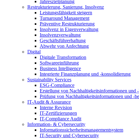
Jahreszielplanung
Restrukturierung, Sanierung, Insolvenz
Leistungsfähigkeit steigern
Turnaround Management
Präventive Restrukturierung
Insolvenz in Eigenverwaltung
Insolvenzverwaltung
Geschäftsführerhaftung
Abwehr von Anfechtung
Digital
Digitale Transformation
Softwareeinführung
Business Intelligence
Integrierte Finanzplanung und -konsolidierung
Sustainability Services
ESG-Compliance
Erstellung von Nachhaltigkeitsinformationen und -
Prüfung von Nachhaltigkeitsinformationen und -be
IT-Audit & Assurance
Interne Revision
IT-Zertifizierungen
IT-Compliance Audit
Information- & Cybersecurity
Informationssicherheitsmanagementsystem
IT-Security und Cybersecurity