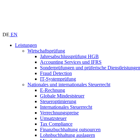
DE
EN
Leistungen
Wirtschaftsprüfung
Jahresabschlussprüfung HGB
Accounting Services und IFRS
Sonderprüfungen und prüferische Dienstleistunge
Fraud Detection
IT-Systemprüfung
Nationales und internationales Steuerrecht
E-Rechnung
Globale Mindeststeuer
Steueroptimierung
Internationales Steuerrecht
Verrechnungspreise
Umsatzsteuer
Tax Compliance
Finanzbuchhaltung outsourcen
Lohnbuchhaltung auslagern