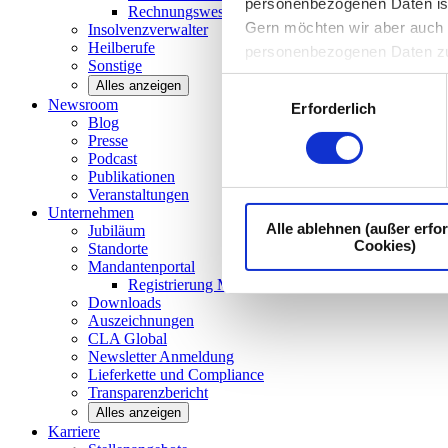
personenbezogenen Daten ist I
Rechnungswesen/Controlling
Gern möchten wir aber auch d
Insolvenzverwalter
Heilberufe
personenbezogenen Daten z
Sonstige
Einwilligungsauswahl
Alles anzeigen
Newsroom
Erforderlich
Blog
Presse
Podcast
Publikationen
Veranstaltungen
Unternehmen
Alle ablehnen (außer erfor
Jubiläum
Cookies)
Standorte
Mandantenportal
Registrierung Mandantenportal
Downloads
Auszeichnungen
CLA
Global
Newsletter
Anmeldung
Lieferkette und
Compliance
Transparenzbericht
Alles anzeigen
Karriere