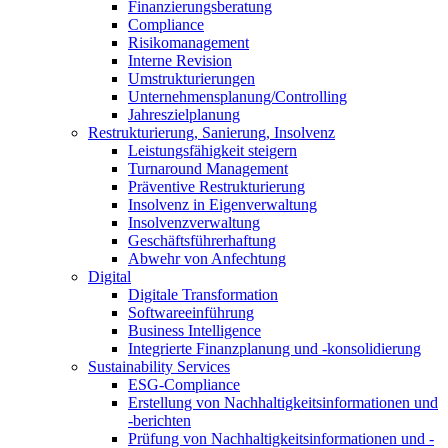
Finanzierungsberatung
Compliance
Risikomanagement
Interne Revision
Umstrukturierungen
Unternehmensplanung/Controlling
Jahreszielplanung
Restrukturierung, Sanierung, Insolvenz
Leistungsfähigkeit steigern
Turnaround Management
Präventive Restrukturierung
Insolvenz in Eigenverwaltung
Insolvenzverwaltung
Geschäftsführerhaftung
Abwehr von Anfechtung
Digital
Digitale Transformation
Softwareeinführung
Business Intelligence
Integrierte Finanzplanung und -konsolidierung
Sustainability Services
ESG-Compliance
Erstellung von Nachhaltigkeitsinformationen und
-berichten
Prüfung von Nachhaltigkeitsinformationen und -