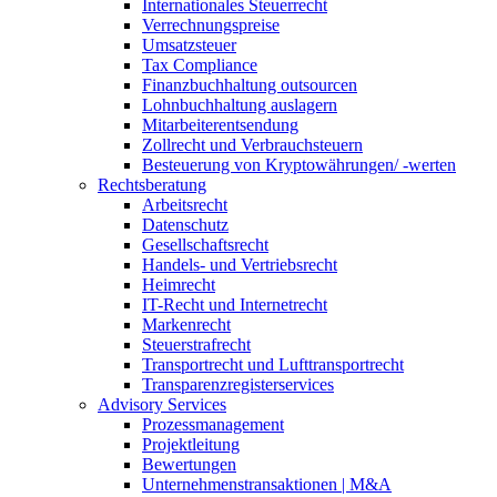
Internationales Steuerrecht
Verrechnungspreise
Umsatzsteuer
Tax Compliance
Finanzbuchhaltung outsourcen
Lohnbuchhaltung auslagern
Mitarbeiterentsendung
Zollrecht und Verbrauchsteuern
Besteuerung von Kryptowährungen/ -werten
Rechtsberatung
Arbeitsrecht
Datenschutz
Gesellschaftsrecht
Handels- und Vertriebsrecht
Heimrecht
IT-Recht und Internetrecht
Markenrecht
Steuerstrafrecht
Transportrecht und Lufttransportrecht
Transparenzregisterservices
Advisory
Services
Prozessmanagement
Projektleitung
Bewertungen
Unternehmenstransaktionen | M&A