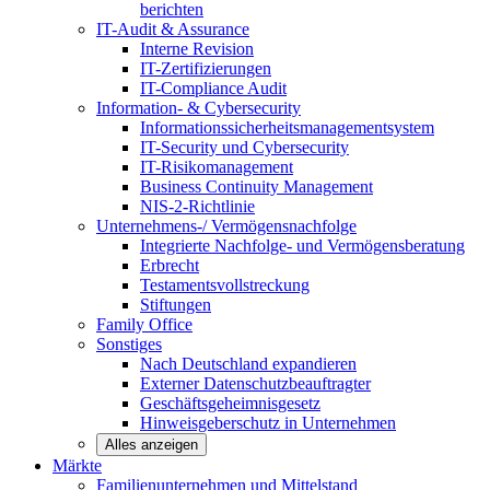
berichten
IT-Audit & Assurance
Interne Revision
IT-Zertifizierungen
IT-Compliance Audit
Information- & Cybersecurity
Informationssicherheitsmanagementsystem
IT-Security und Cybersecurity
IT-Risikomanagement
Business Continuity Management
NIS-2-Richtlinie
Unternehmens-/
Vermögensnachfolge
Integrierte Nachfolge- und Vermögensberatung
Erbrecht
Testamentsvollstreckung
Stiftungen
Family
Office
Sonstiges
Nach Deutschland expandieren
Externer Datenschutzbeauftragter
Geschäftsgeheimnisgesetz
Hinweisgeberschutz in Unternehmen
Alles anzeigen
Märkte
Familienunternehmen und
Mittelstand