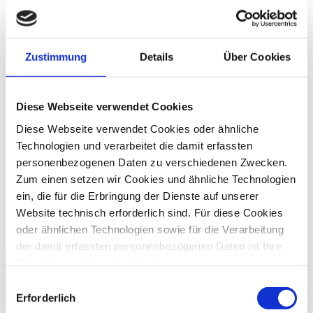
Zustimmung
Details
Über Cookies
Diese Webseite verwendet Cookies
Diese Webseite verwendet Cookies oder ähnliche
Technologien und verarbeitet die damit erfassten
personenbezogenen Daten zu verschiedenen Zwecken.
Zum einen setzen wir Cookies und ähnliche Technologien
ein, die für die Erbringung der Dienste auf unserer
Website technisch erforderlich sind. Für diese Cookies
oder ähnlichen Technologien sowie für die Verarbeitung
der damit erfassten personenbezogenen Daten ist Ihre
Einwilligung nicht erforderlich.
Gern möchten wir aber auch die folgenden Technologien
Einwilligungsauswahl
mit Ihrer ausdrücklichen Einwilligung einsetzen und die
Erforderlich
gewonnen personenbezogenen Daten zu den