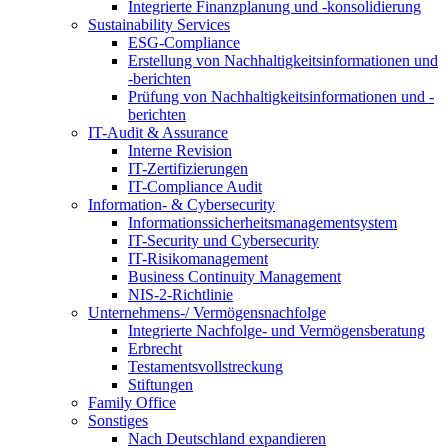
Integrierte Finanzplanung und -konsolidierung
Sustainability Services
ESG-Compliance
Erstellung von Nachhaltigkeitsinformationen und
-berichten
Prüfung von Nachhaltigkeitsinformationen und -
berichten
IT-Audit & Assurance
Interne Revision
IT-Zertifizierungen
IT-Compliance Audit
Information- & Cybersecurity
Informationssicherheitsmanagementsystem
IT-Security und Cybersecurity
IT-Risikomanagement
Business Continuity Management
NIS-2-Richtlinie
Unternehmens-/
Vermögensnachfolge
Integrierte Nachfolge- und Vermögensberatung
Erbrecht
Testamentsvollstreckung
Stiftungen
Family
Office
Sonstiges
Nach Deutschland expandieren