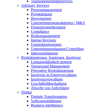
Transparenzregisterservices
Advisory
Services
Prozessmanagement
Projektleitung
Bewertungen
Unternehmenstransaktionen | M&A
Finanzierungsberatung
Compliance
Risikomanagement
Interne Revision
Umstrukturierungen
Unternehmensplanung/Controlling
Jahreszielplanung
Restrukturierung, Sanierung, Insolvenz
Leistungsfähigkeit steigern
Turnaround Management
Präventive Restrukturierung
Insolvenz in Eigenverwaltung
Insolvenzverwaltung
Geschäftsführerhaftung
Abwehr von Anfechtung
Digital
Digitale Transformation
Softwareeinführung
Business Intelligence