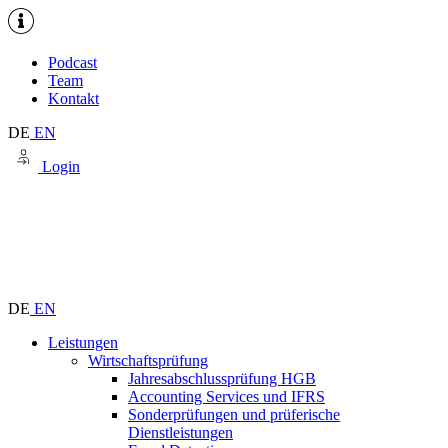
Podcast
Team
Kontakt
DE
EN
Login
DE
EN
Leistungen
Wirtschaftsprüfung
Jahresabschlussprüfung HGB
Accounting Services und IFRS
Sonderprüfungen und prüferische
Dienstleistungen