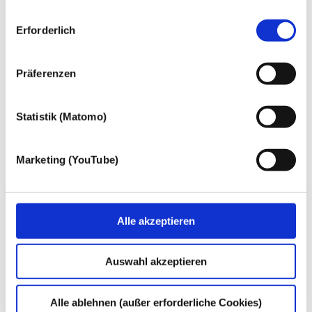
Gern möchten wir aber auch die folgenden Technologien
Einwilligungsauswahl
mit Ihrer ausdrücklichen Einwilligung einsetzen und die
Erforderlich
gewonnen personenbezogenen Daten zu den
nachfolgend genannten Zwecken einsetzen:
Präferenzen
Statistik (Matomo)
Marketing (YouTube)
Alle akzeptieren
Auswahl akzeptieren
Alle ablehnen (außer erforderliche Cookies)