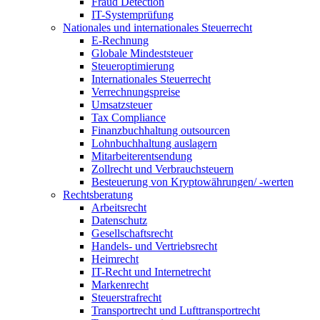
Fraud Detection
IT-Systemprüfung
Nationales und internationales Steuerrecht
E-Rechnung
Globale Mindeststeuer
Steueroptimierung
Internationales Steuerrecht
Verrechnungspreise
Umsatzsteuer
Tax Compliance
Finanzbuchhaltung outsourcen
Lohnbuchhaltung auslagern
Mitarbeiterentsendung
Zollrecht und Verbrauchsteuern
Besteuerung von Kryptowährungen/ -werten
Rechtsberatung
Arbeitsrecht
Datenschutz
Gesellschaftsrecht
Handels- und Vertriebsrecht
Heimrecht
IT-Recht und Internetrecht
Markenrecht
Steuerstrafrecht
Transportrecht und Lufttransportrecht