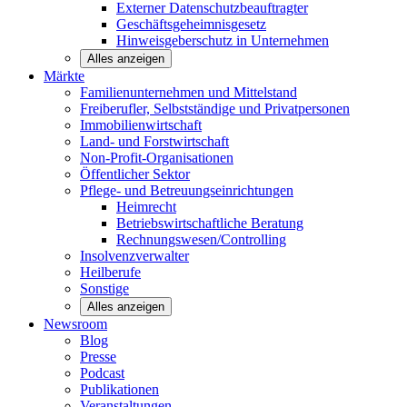
Externer Datenschutzbeauftragter
Geschäftsgeheimnisgesetz
Hinweisgeberschutz in Unternehmen
Alles anzeigen
Märkte
Familienunternehmen und
Mittelstand
Freiberufler, Selbstständige und
Privatpersonen
Immobilienwirtschaft
Land- und
Forstwirtschaft
Non-Profit-Organisationen
Öffentlicher
Sektor
Pflege- und Betreuungseinrichtungen
Heimrecht
Betriebswirtschaftliche Beratung
Rechnungswesen/Controlling
Insolvenzverwalter
Heilberufe
Sonstige
Alles anzeigen
Newsroom
Blog
Presse
Podcast
Publikationen
Veranstaltungen