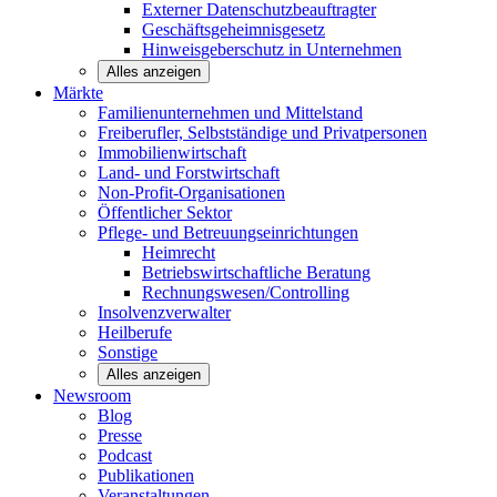
Externer Datenschutzbeauftragter
Geschäftsgeheimnisgesetz
Hinweisgeberschutz in Unternehmen
Alles anzeigen
Märkte
Familienunternehmen und
Mittelstand
Freiberufler, Selbstständige und
Privatpersonen
Immobilienwirtschaft
Land- und
Forstwirtschaft
Non-Profit-Organisationen
Öffentlicher
Sektor
Pflege- und Betreuungseinrichtungen
Heimrecht
Betriebswirtschaftliche Beratung
Rechnungswesen/Controlling
Insolvenzverwalter
Heilberufe
Sonstige
Alles anzeigen
Newsroom
Blog
Presse
Podcast
Publikationen
Veranstaltungen