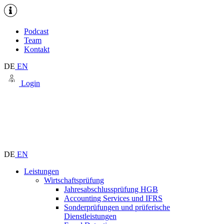
Podcast
Team
Kontakt
DE
EN
Login
DE
EN
Leistungen
Wirtschaftsprüfung
Jahresabschlussprüfung HGB
Accounting Services und IFRS
Sonderprüfungen und prüferische
Dienstleistungen