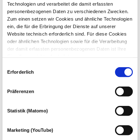
Technologien und verarbeitet die damit erfassten
personenbezogenen Daten zu verschiedenen Zwecken.
Zum einen setzen wir Cookies und ähnliche Technologien
ein, die für die Erbringung der Dienste auf unserer
Website technisch erforderlich sind. Für diese Cookies
oder ähnlichen Technologien sowie für die Verarbeitung
der damit erfassten personenbezogenen Daten ist Ihre
Einwilligung nicht erforderlich.
Gern möchten wir aber auch die folgenden Technologien
Einwilligungsauswahl
mit Ihrer ausdrücklichen Einwilligung einsetzen und die
Erforderlich
gewonnen personenbezogenen Daten zu den
nachfolgend genannten Zwecken einsetzen:
Präferenzen
Statistik (Matomo)
Marketing (YouTube)