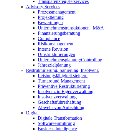
Transparenzregisterservices
Advisory
Services
Prozessmanagement
Projektleitung
Bewertungen
Unternehmenstransaktionen | M&A
Finanzierungsberatung
Compliance
Risikomanagement
Interne Revision
Umstrukturierungen
Unternehmensplanung/Controlling
Jahreszielplanung
Restrukturierung, Sanierung, Insolvenz
Leistungsfähigkeit steigern
Turnaround Management
Präventive Restrukturierung
Insolvenz in Eigenverwaltung
Insolvenzverwaltung
Geschäftsführerhaftung
Abwehr von Anfechtung
Digital
Digitale Transformation
Softwareeinführung
Business Intelligence