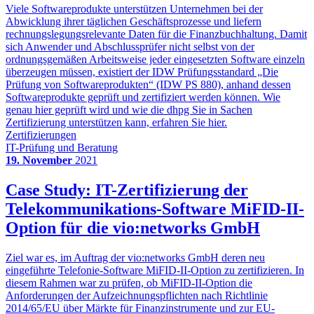
Viele Softwareprodukte unterstützen Unternehmen bei der
Abwicklung ihrer täglichen Geschäftsprozesse und liefern
rechnungslegungsrelevante Daten für die Finanzbuchhaltung. Damit
sich Anwender und Abschlussprüfer nicht selbst von der
ordnungsgemäßen Arbeitsweise jeder eingesetzten Software einzeln
überzeugen müssen, existiert der IDW Prüfungsstandard „Die
Prüfung von Softwareprodukten“ (IDW PS 880), anhand dessen
Softwareprodukte geprüft und zertifiziert werden können. Wie
genau hier geprüft wird und wie die dhpg Sie in Sachen
Zertifizierung unterstützen kann, erfahren Sie hier.
Zertifizierungen
IT-Prüfung und Beratung
19. November
2021
Case Study: IT-Zertifizierung der
Telekommunikations-Software MiFID-II-
Option für die vio:networks GmbH
Ziel war es, im Auftrag der vio:networks GmbH deren neu
eingeführte Telefonie-Software MiFID-II-Option zu zertifizieren. In
diesem Rahmen war zu prüfen, ob MiFID-II-Option die
Anforderungen der Aufzeichnungspflichten nach Richtlinie
2014/65/EU über Märkte für Finanzinstrumente und zur EU-