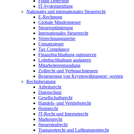
Fraud Detection
IT-Systemprüfung
Nationales und internationales Steuerrecht
E-Rechnung
Globale Mindeststeuer
Steueroptimierung
Internationales Steuerrecht
Verrechnungspreise
Umsatzsteuer
Tax Compliance
Finanzbuchhaltung outsourcen
Lohnbuchhaltung auslagern
Mitarbeiterentsendung
Zollrecht und Verbrauchsteuern
Besteuerung von Kryptowährungen/ -werten
Rechtsberatung
Arbeitsrecht
Datenschutz
Gesellschaftsrecht
Handels- und Vertriebsrecht
Heimrecht
IT-Recht und Internetrecht
Markenrecht
Steuerstrafrecht
Transportrecht und Lufttransportrecht