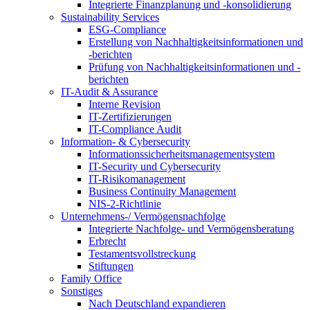
Integrierte Finanzplanung und -konsolidierung
Sustainability Services
ESG-Compliance
Erstellung von Nachhaltigkeitsinformationen und
-berichten
Prüfung von Nachhaltigkeitsinformationen und -
berichten
IT-Audit & Assurance
Interne Revision
IT-Zertifizierungen
IT-Compliance Audit
Information- & Cybersecurity
Informationssicherheitsmanagementsystem
IT-Security und Cybersecurity
IT-Risikomanagement
Business Continuity Management
NIS-2-Richtlinie
Unternehmens-/
Vermögensnachfolge
Integrierte Nachfolge- und Vermögensberatung
Erbrecht
Testamentsvollstreckung
Stiftungen
Family
Office
Sonstiges
Nach Deutschland expandieren