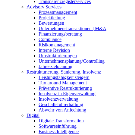
Transparenzregisterservices
Advisory
Services
Prozessmanagement
Projektleitung
Bewertungen
Unternehmenstransaktionen | M&A
Finanzierungsberatung
Compliance
Risikomanagement
Interne Revision
Umstrukturierungen
Unternehmensplanung/Controlling
Jahreszielplanung
Restrukturierung, Sanierung, Insolvenz
Leistungsfähigkeit steigern
Turnaround Management
Präventive Restrukturierung
Insolvenz in Eigenverwaltung
Insolvenzverwaltung
Geschäftsführerhaftung
Abwehr von Anfechtung
Digital
Digitale Transformation
Softwareeinführung
Business Intelligence