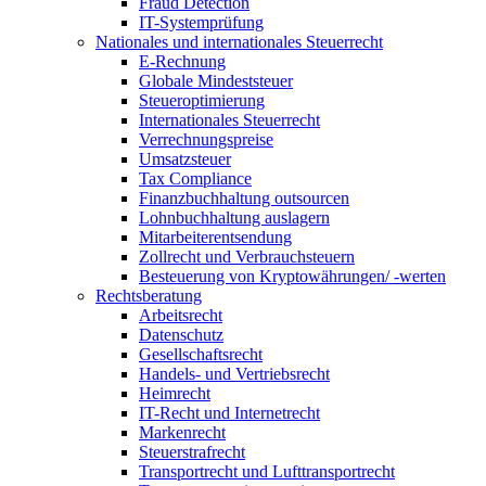
Fraud Detection
IT-Systemprüfung
Nationales und internationales Steuerrecht
E-Rechnung
Globale Mindeststeuer
Steueroptimierung
Internationales Steuerrecht
Verrechnungspreise
Umsatzsteuer
Tax Compliance
Finanzbuchhaltung outsourcen
Lohnbuchhaltung auslagern
Mitarbeiterentsendung
Zollrecht und Verbrauchsteuern
Besteuerung von Kryptowährungen/ -werten
Rechtsberatung
Arbeitsrecht
Datenschutz
Gesellschaftsrecht
Handels- und Vertriebsrecht
Heimrecht
IT-Recht und Internetrecht
Markenrecht
Steuerstrafrecht
Transportrecht und Lufttransportrecht