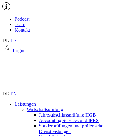
Podcast
Team
Kontakt
DE
EN
Login
DE
EN
Leistungen
Wirtschaftsprüfung
Jahresabschlussprüfung HGB
Accounting Services und IFRS
Sonderprüfungen und prüferische
Dienstleistungen