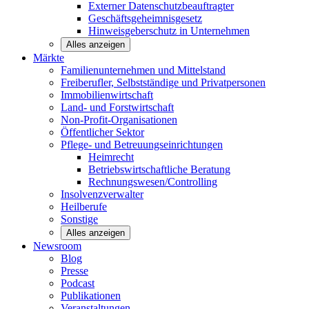
Externer Datenschutzbeauftragter
Geschäftsgeheimnisgesetz
Hinweisgeberschutz in Unternehmen
Alles anzeigen
Märkte
Familienunternehmen und
Mittelstand
Freiberufler, Selbstständige und
Privatpersonen
Immobilienwirtschaft
Land- und
Forstwirtschaft
Non-Profit-Organisationen
Öffentlicher
Sektor
Pflege- und Betreuungseinrichtungen
Heimrecht
Betriebswirtschaftliche Beratung
Rechnungswesen/Controlling
Insolvenzverwalter
Heilberufe
Sonstige
Alles anzeigen
Newsroom
Blog
Presse
Podcast
Publikationen
Veranstaltungen