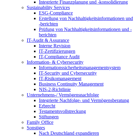
Integrierte Finanzplanung und -konsolidierung
Sustainability Services
ESG-Compliance
Erstellung von Nachhaltigkeitsinformationen und
-berichten
Prüfung von Nachhaltigkeitsinformationen und -
berichten
IT-Audit & Assurance
Interne Revision
IT-Zertifizierungen
IT-Compliance Audit
Information- & Cybersecurity
Informationssicherheitsmanagementsystem
IT-Security und Cybersecurity
IT-Risikomanagement
Business Continuity Management
NIS-2-Richtlinie
Unternehmens-/
Vermögensnachfolge
Integrierte Nachfolge- und Vermögensberatung
Erbrecht
Testamentsvollstreckung
Stiftungen
Family
Office
Sonstiges
Nach Deutschland expandieren