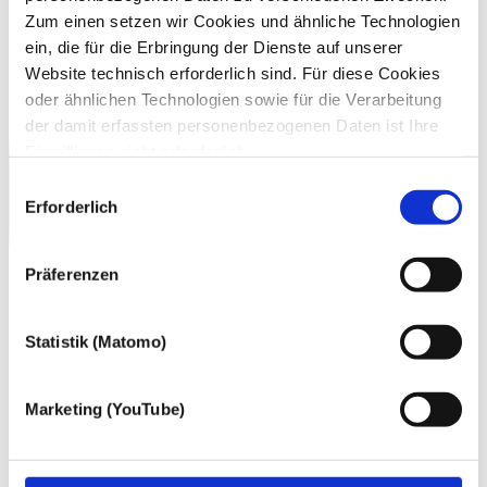
Zum einen setzen wir Cookies und ähnliche Technologien
ein, die für die Erbringung der Dienste auf unserer
Website technisch erforderlich sind. Für diese Cookies
oder ähnlichen Technologien sowie für die Verarbeitung
der damit erfassten personenbezogenen Daten ist Ihre
Einwilligung nicht erforderlich.
Gern möchten wir aber auch die folgenden Technologien
Einwilligungsauswahl
mit Ihrer ausdrücklichen Einwilligung einsetzen und die
Erforderlich
gewonnen personenbezogenen Daten zu den
nachfolgend genannten Zwecken einsetzen:
Präferenzen
Statistik (Matomo)
Marketing (YouTube)