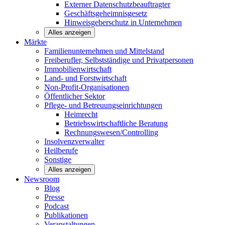
Externer Datenschutzbeauftragter
Geschäftsgeheimnisgesetz
Hinweisgeberschutz in Unternehmen
Alles anzeigen
Märkte
Familienunternehmen und
Mittelstand
Freiberufler, Selbstständige und
Privatpersonen
Immobilienwirtschaft
Land- und
Forstwirtschaft
Non-Profit-Organisationen
Öffentlicher
Sektor
Pflege- und Betreuungseinrichtungen
Heimrecht
Betriebswirtschaftliche Beratung
Rechnungswesen/Controlling
Insolvenzverwalter
Heilberufe
Sonstige
Alles anzeigen
Newsroom
Blog
Presse
Podcast
Publikationen
Veranstaltungen