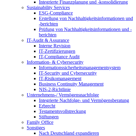
Integrierte Finanzplanung und -konsolidierung
Sustainability Services
ESG-Compliance
Erstellung von Nachhaltigkeitsinformationen und
-berichten
Prüfung von Nachhaltigkeitsinformationen und -
berichten
IT-Audit & Assurance
Interne Revision
IT-Zertifizierungen
IT-Compliance Audit
Information- & Cybersecurity
Informationssicherheitsmanagementsystem
IT-Security und Cybersecurity
IT-Risikomanagement
Business Continuity Management
NIS-2-Richtlinie
Unternehmens-/
Vermögensnachfolge
Integrierte Nachfolge- und Vermögensberatung
Erbrecht
Testamentsvollstreckung
Stiftungen
Family
Office
Sonstiges
Nach Deutschland expandieren