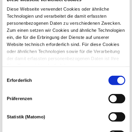
Diese Webseite verwendet Cookies oder ähnliche
Technologien und verarbeitet die damit erfassten
personenbezogenen Daten zu verschiedenen Zwecken.
Zum einen setzen wir Cookies und ähnliche Technologien
ein, die für die Erbringung der Dienste auf unserer
Website technisch erforderlich sind. Für diese Cookies
oder ähnlichen Technologien sowie für die Verarbeitung
der damit erfassten personenbezogenen Daten ist Ihre
Einwilligung nicht erforderlich.
Gern möchten wir aber auch die folgenden Technologien
Einwilligungsauswahl
mit Ihrer ausdrücklichen Einwilligung einsetzen und die
Erforderlich
gewonnen personenbezogenen Daten zu den
nachfolgend genannten Zwecken einsetzen:
Präferenzen
Statistik (Matomo)