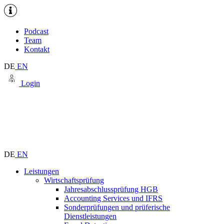
Podcast
Team
Kontakt
DE
EN
Login
DE
EN
Leistungen
Wirtschaftsprüfung
Jahresabschlussprüfung HGB
Accounting Services und IFRS
Sonderprüfungen und prüferische
Dienstleistungen