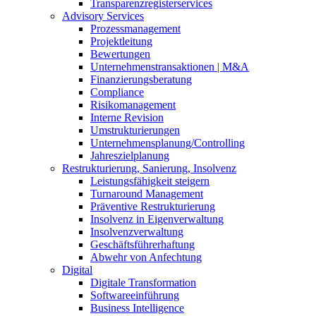
Transparenzregisterservices
Advisory
Services
Prozessmanagement
Projektleitung
Bewertungen
Unternehmenstransaktionen | M&A
Finanzierungsberatung
Compliance
Risikomanagement
Interne Revision
Umstrukturierungen
Unternehmensplanung/Controlling
Jahreszielplanung
Restrukturierung, Sanierung, Insolvenz
Leistungsfähigkeit steigern
Turnaround Management
Präventive Restrukturierung
Insolvenz in Eigenverwaltung
Insolvenzverwaltung
Geschäftsführerhaftung
Abwehr von Anfechtung
Digital
Digitale Transformation
Softwareeinführung
Business Intelligence