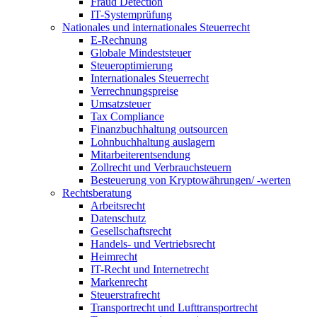
Fraud Detection
IT-Systemprüfung
Nationales und internationales Steuerrecht
E-Rechnung
Globale Mindeststeuer
Steueroptimierung
Internationales Steuerrecht
Verrechnungspreise
Umsatzsteuer
Tax Compliance
Finanzbuchhaltung outsourcen
Lohnbuchhaltung auslagern
Mitarbeiterentsendung
Zollrecht und Verbrauchsteuern
Besteuerung von Kryptowährungen/ -werten
Rechtsberatung
Arbeitsrecht
Datenschutz
Gesellschaftsrecht
Handels- und Vertriebsrecht
Heimrecht
IT-Recht und Internetrecht
Markenrecht
Steuerstrafrecht
Transportrecht und Lufttransportrecht