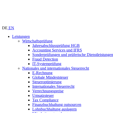
DE
EN
Leistungen
Wirtschaftsprüfung
Jahresabschlussprüfung HGB
Accounting Services und IFRS
Sonderprüfungen und prüferische Dienstleistunge
Fraud Detection
IT-Systemprüfung
Nationales und internationales Steuerrecht
E-Rechnung
Globale Mindeststeuer
Steueroptimierung
Internationales Steuerrecht
Verrechnungspreise
Umsatzsteuer
Tax Compliance
Finanzbuchhaltung outsourcen
Lohnbuchhaltung auslagern