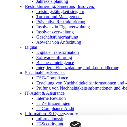
Jahreszielplanung
Restrukturierung, Sanierung, Insolvenz
Leistungsfähigkeit steigern
Turnaround Management
Präventive Restrukturierung
Insolvenz in Eigenverwaltung
Insolvenzverwaltung
Geschäftsführerhaftung
Abwehr von Anfechtung
Digital
Digitale Transformation
Softwareeinführung
Business Intelligence
Integrierte Finanzplanung und -konsolidierung
Sustainability Services
ESG-Compliance
Erstellung von Nachhaltigkeitsinformationen und -
Prüfung von Nachhaltigkeitsinformationen und -be
IT-Audit & Assurance
Interne Revision
IT-Zertifizierungen
IT-Compliance Audit
Information- & Cybersecurity
Informationssicherheitsmanagementsystem
IT-Security und Cybersecurity