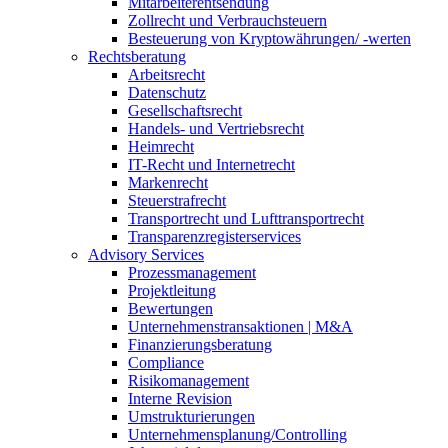
Mitarbeiterentsendung
Zollrecht und Verbrauchsteuern
Besteuerung von Kryptowährungen/ -werten
Rechtsberatung
Arbeitsrecht
Datenschutz
Gesellschaftsrecht
Handels- und Vertriebsrecht
Heimrecht
IT-Recht und Internetrecht
Markenrecht
Steuerstrafrecht
Transportrecht und Lufttransportrecht
Transparenzregisterservices
Advisory
Services
Prozessmanagement
Projektleitung
Bewertungen
Unternehmenstransaktionen | M&A
Finanzierungsberatung
Compliance
Risikomanagement
Interne Revision
Umstrukturierungen
Unternehmensplanung/Controlling