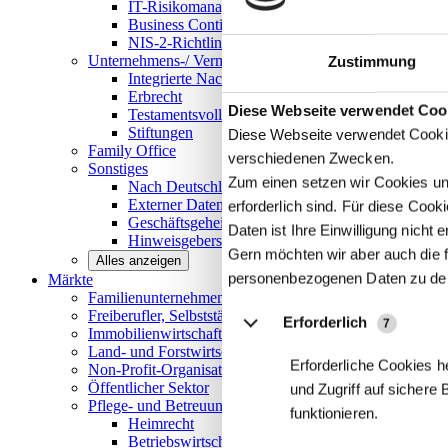
IT-Risikomanagement
Business Continuity Management
NIS-2-Richtlinie
Unternehmens-/
Vermögensnachfolge
Zustimmung
Integrierte Nachfolge- und Vermögensberatung
Erbrecht
Details
Diese Webseite verwendet Coo
Testamentsvollstreckung
Stiftungen
Diese Webseite verwendet Cookie
Family
Office
verschiedenen Zwecken.
Sonstiges
Zum einen setzen wir Cookies und
Nach Deutschland expandieren
Externer Datenschutzbeauftragter
erforderlich sind. Für diese Coo
Geschäftsgeheimnisgesetz
Daten ist Ihre Einwilligung nicht er
Hinweisgeberschutz in Unternehmen
Gern möchten wir aber auch die f
Alles anzeigen
personenbezogenen Daten zu de
Märkte
Familienunternehmen und
Mittelstand
Freiberufler, Selbstständige und
Privatpersonen
Erforderlich
7
Immobilienwirtschaft
Land- und
Forstwirtschaft
Erforderliche Cookies h
Non-Profit-Organisationen
Öffentlicher
Sektor
und Zugriff auf sichere
Pflege- und Betreuungseinrichtungen
funktionieren.
Heimrecht
Betriebswirtschaftliche Beratung