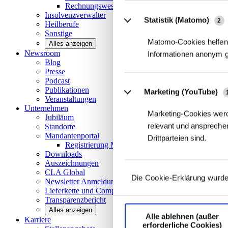
Rechnungswesen/Controlling
Insolvenzverwalter
Statistik (Matomo)
2
Heilberufe
Sonstige
Matomo-Cookies helfen 
Alles anzeigen
Newsroom
Informationen anonym 
Blog
Presse
Podcast
Publikationen
Marketing (YouTube)
Veranstaltungen
Unternehmen
Marketing-Cookies werd
Jubiläum
relevant und ansprechen
Standorte
Mandantenportal
Drittparteien sind.
Registrierung Mandantenportal
Downloads
Auszeichnungen
CLA
Global
Die Cookie-Erklärung wurde
Newsletter
Anmeldung
Lieferkette und
Compliance
Transparenzbericht
Alles anzeigen
Alle ablehnen (außer
Karriere
erforderliche Cookies)