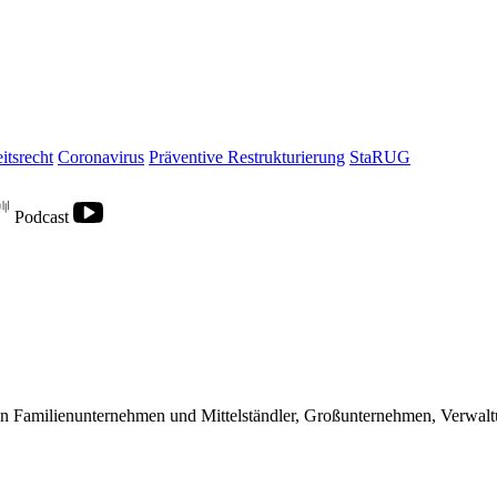
itsrecht
Coronavirus
Präventive Restrukturierung
StaRUG
Podcast
nen Familienunternehmen und Mittelständler, Großunternehmen, Verwal