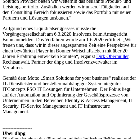
Solution Provider bieten wir weiterhin das bekannte Produkt- und
Leistungsportfolio. Zusätzlich werden wir unsere Tätigkeiten auf
den Consulting Bereich fokussieren sowie das Portfolio mit neuen
Partnern und Lösungen ausbauen.“
Aufgrund eines Liquiditätsengpasses musste die
Vorgängergesellschaft am 6.3.2020 Insolvenz beim Amtsgericht
Bonn anmelden. Das Verfahren wurde am 1.6.2020 eröffnet. „Wir
freuen uns, dass wir in dieser angespannten Zeit eine Perspektive für
einen bewährten Player im Bonner Wirtschaftsleben mit über 20
Jahren Erfahrung entwickeln konnten“, ergänzt
Dirk Obermüller
,
Rechtsanwalt, Partner der dhpg und Insolvenzverwalter im
Verfahren.
Gemäß dem Motto „Smart Solutions for your business“ realisiert der
IT-Dienstleister und herstellerunabhängiger Systemintegrator
ITConcepts PSO IT-Lösungen für Unternehmen. Der Fokus liegt
auf der Automation und Optimierung der Geschäftsprozesse von
Unternehmen in den Bereichen Identity & Access Management, IT
Security, IT-Service Management und IT Infrastructure
Management.
-------------------
Über dhpg
Die dhpg ist eines der führenden, mittelständischen Prüfungs- und