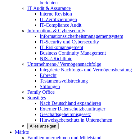
berichten
IT-Audit & Assurance
Interne Revision
IT-Zertifizierungen
IT-Compliance Audit
Information- & Cybersecurity
Informationssicherheitsmanagementsystem
IT-Security und Cybersecurity
IT-Risikomanagement
Business Continuity Management
NIS-2-Richtlinie
Unternehmens-/
Vermögensnachfolge
Integrierte Nachfolge- und Vermögensberatung
Erbrecht
Testamentsvollstreckung
Stiftungen
Family
Office
Sonstiges
Nach Deutschland expandieren
Externer Datenschutzbeauftragter
Geschäftsgeheimnisgesetz
Hinweisgeberschutz in Unternehmen
Alles anzeigen
Märkte
Familienunternehmen und
Mittelstand