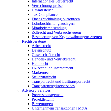
Internationales Steuerrecht
Verrechnungspreise
Umsatzsteuer
Tax Compliance
Finanzbuchhaltung outsourcen
Lohnbuchhaltung auslagern
Mitarbeiterentsendung
Zollrecht und Verbrauchsteuern
Besteuerung von Kryptowährungen/ -werten
Rechtsberatung
Arbeitsrecht
Datenschutz
Gesellschaftsrecht
Handels- und Vertriebsrecht
Heimrecht
IT-Recht und Internetrecht
Markenrecht
Steuerstrafrecht
Transportrecht und Lufttransportrecht
Transparenzregisterservices
Advisory
Services
Prozessmanagement
Projektleitung
Bewertungen
Unternehmenstransaktionen | M&A