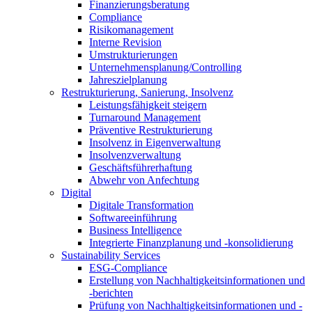
Finanzierungsberatung
Compliance
Risikomanagement
Interne Revision
Umstrukturierungen
Unternehmensplanung/Controlling
Jahreszielplanung
Restrukturierung, Sanierung, Insolvenz
Leistungsfähigkeit steigern
Turnaround Management
Präventive Restrukturierung
Insolvenz in Eigenverwaltung
Insolvenzverwaltung
Geschäftsführerhaftung
Abwehr von Anfechtung
Digital
Digitale Transformation
Softwareeinführung
Business Intelligence
Integrierte Finanzplanung und -konsolidierung
Sustainability Services
ESG-Compliance
Erstellung von Nachhaltigkeitsinformationen und
-berichten
Prüfung von Nachhaltigkeitsinformationen und -