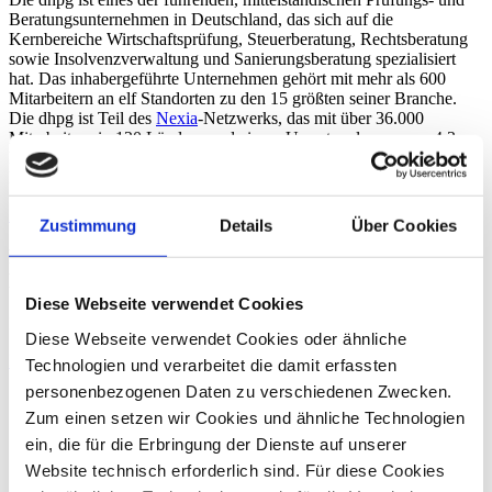
Beratungsunternehmen in Deutschland, das sich auf die
Kernbereiche Wirtschaftsprüfung, Steuerberatung, Rechtsberatung
sowie Insolvenzverwaltung und Sanierungsberatung spezialisiert
hat. Das inhabergeführte Unternehmen gehört mit mehr als 600
Mitarbeitern an elf Standorten zu den 15 größten seiner Branche.
Die dhpg ist Teil des
Nexia
-Netzwerks, das mit über 36.000
Mitarbeitern in 120 Ländern und einem Umsatzvolumen von 4,3
Milliarden US-Dollar zu den Top 10 der internationalen Beratungs-
Netzwerke zählt.
Zurück
Zustimmung
Details
Über Cookies
Pressekontakt
Brigitte Schultes
Diese Webseite verwendet Cookies
Für Ihre Presseanfragen stehe ich Ihnen gerne zur Verfügung.
Diese Webseite verwendet Cookies oder ähnliche
E-Mail
+49 228 81000 0
Technologien und verarbeitet die damit erfassten
personenbezogenen Daten zu verschiedenen Zwecken.
Zum einen setzen wir Cookies und ähnliche Technologien
ein, die für die Erbringung der Dienste auf unserer
Website technisch erforderlich sind. Für diese Cookies