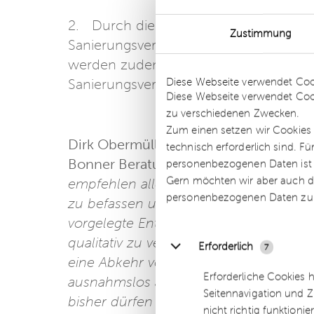
2. Durch die vorgesehene Regelung,
Zustimmung
Sanierungsverfahren kein Recht zur Be
werden zudem alle weiteren Vertragsp
Details
Diese Webseite verwendet Coo
Sanierungsverfahrens mit in die Haft
Diese Webseite verwendet Coo
zu verschiedenen Zwecken.
Zum einen setzen wir Cookies 
Dirk Obermüller, Insolvenzverwalter un
technisch erforderlich sind. F
Bonner Beratungsunternehmen dhpg, 
personenbezogenen Daten ist Ih
Gern möchten wir aber auch di
empfehlen allen Stakeholdern bereits je
personenbezogenen Daten zu
zu befassen und die erforderliche An
vorgelegte Entwurf sieht Maßnahmen vor
qualitativ zu verbessern und effizient
Erforderlich
7
eine Abkehr von bisher im deutschen I
Erforderliche Cookies 
ausnahmslos alle Gläubiger in die Rest
Seitennavigation und Z
bisher dürfen die am Sanierungsplan n
nicht richtig funktionie