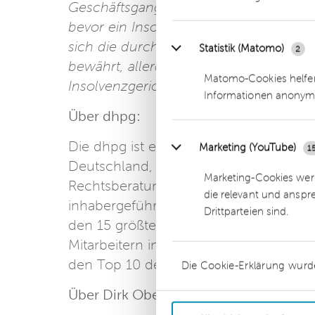
Geschäftsgang weiter bedient werden. 
bevor ein Insolvenzgrund nach nation
sich die durch Einführung des ESUG ei
Statistik (Matomo)
2
bewährt, allerdings wird die Förmlichk
Matomo-Cookies helfen
Insolvenzgerichte vielfach als hinderl
Informationen anonym
Über dhpg:
Die dhpg ist eines der führenden, mit
Marketing (YouTube)
1
Deutschland, das sich auf die Kernber
Marketing-Cookies werd
Rechtsberatung sowie Insolvenzverwalt
die relevant und anspr
inhabergeführte Unternehmen gehört m
Drittparteien sind.
den 15 größten seiner Branche. Die dhp
Mitarbeitern in 100 Ländern und einem
den Top 10 der internationalen Beratu
Die Cookie-Erklärung wurd
Über Dirk Obermüller: