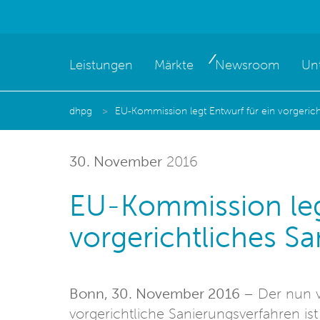
Leistungen
Märkte
Newsroom
Un
dhpg
EU-Kommission legt Entwurf für ein vorgerich
30. November
2016
EU-Kommission legt
vorgerichtliches S
Bonn, 30. November 2016 –
Der nun 
vorgerichtliche Sanierungsverfahren ist