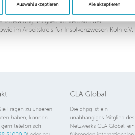
Als Rechtanwalt übt er eine umfangreiche Tätigkei
Auswahl akzeptieren
Alle akzeptieren
nsolvenzverwalter und Treuhänder aus. Er ist
lvenzberatung, Mitglied im Verband der
owie im Arbeitskreis für Insolvenzwesen Köln e.V.
kt
CLA Global
ie Fragen zu unseren
Die dhpg ist ein
ten haben, können
unabhängiges Mitglied des
 gern telefonisch
Netzwerks CLA Global, ein
28 81000 0
) oder per
führenden internationalen