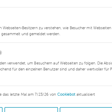
Das Verfahren soll bereits zur Verfügung stehen,
alem deutschem Recht eingetreten ist. Zwar habe
ngeführten Sanierungsverfahren in der Praxis
eit des Verfahrens und die Aufsicht der
 Webseiten-Besitzern zu verstehen, wie Besucher mit Webseiten 
ich empfunden.“
 gesammelt und gemeldet werden.
telständischen Beratungsunternehmen in
5
eiche Wirtschaftsprüfung, Steuerberatung,
en verwendet, um Besuchern auf Webseiten zu folgen. Die Absich
ung und Sanierungsberatung spezialisiert hat. Da
echend für den einzelnen Benutzer sind und daher wertvoller für
it etwa 500 Mitarbeitern an zehn Standorten zu
g ist Teil des
Nexia
-Netzwerks, das mit über 24.
 Umsatzvolumen von 3,1 Milliarden US-Dollar zu
ngs-Netzwerke zählt.
e das letzte Mal am 7/23/26 von
Cookiebot
aktualisiert