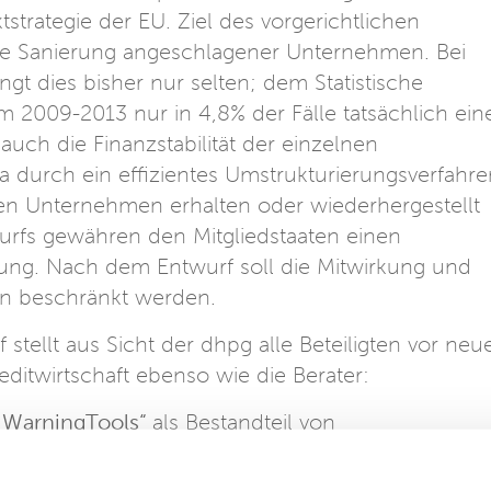
trategie der EU. Ziel des vorgerichtlichen
ige Sanierung angeschlagener Unternehmen. Bei
gt dies bisher nur selten; dem Statistische
m 2009-2013 nur in 4,8% der Fälle tatsächlich ein
 auch die Finanzstabilität der einzelnen
a durch ein effizientes Umstrukturierungsverfahre
enen Unternehmen erhalten oder wiederhergestellt
urfs gewähren den Mitgliedstaaten einen
ung. Nach dem Entwurf soll die Mitwirkung und
en beschränkt werden.
stellt aus Sicht der dhpg alle Beteiligten vor neu
editwirtschaft ebenso wie die Berater:
y WarningTools“
als Bestandteil von
ng-und Überwachungspflichten für Unternehmen
erhöhen.