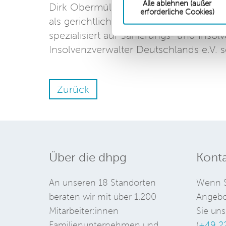
Alle ablehnen (außer
Dirk Obermüller ist Partner der dhpg. 
erforderliche Cookies)
als gerichtlich bestellter Gutachter, I
spezialisiert auf Sanierungs- und Inso
Insolvenzverwalter Deutschlands e.V. s
Zurück
Über die dhpg
Konta
An unseren 18 Standorten
Wenn S
beraten wir mit über 1.200
Angebo
Mitarbeiter:innen
Sie uns
Familienunternehmen und
(
+49 2