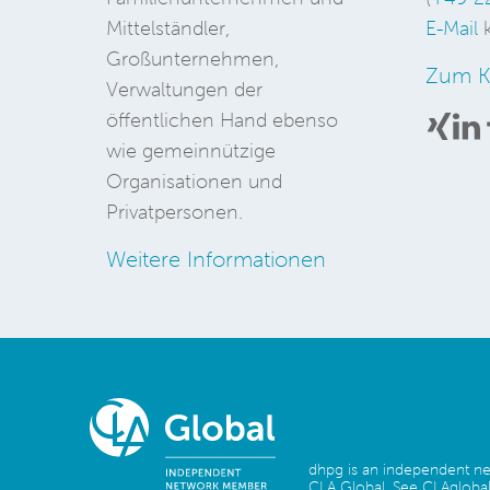
Mittelständler,
E-Mail
k
Großunternehmen,
Zum K
Verwaltungen der
öffentlichen Hand ebenso
wie gemeinnützige
Organisationen und
Privatpersonen.
Weitere Informationen
dhpg is an independent 
CLA Global. See
CLAglobal