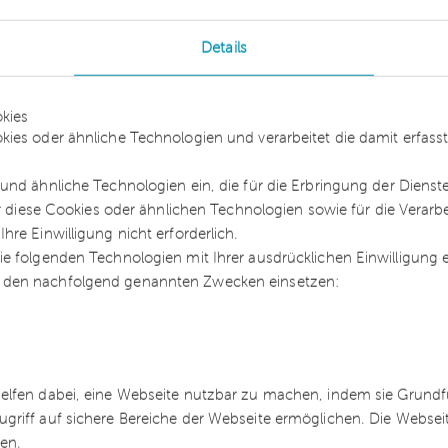
 dass
Lösungsklauseln
im vorinsolvenzlichen
Details
endigung des Vertragsverhältnisses geben sollen,
artner eines Unternehmens für den Erfolg eines
kies
ung genommen.
kies oder ähnliche Technologien und verarbeitet die damit erfa
und ähnliche Technologien ein, die für die Erbringung der Dienst
d zertifizierter Restrukturierungsberater beim
ür diese Cookies oder ähnlichen Technologien sowie für die Verarb
nimmt Stellung zum Gesetzesentwurf:
„Wir
re Einwilligung nicht erforderlich.
e folgenden Technologien mit Ihrer ausdrücklichen Einwilligung
tzt, sich intensiv mit den Auswirkungen der Initiat
 den nachfolgend genannten Zwecken einsetzen:
passung der Prozesse vorzunehmen. Der jetzt
, die prinzipiell geeignet sind, Sanierungen
er zu gestalten. Zu diesem Zweck sieht der Entwurf
nsolvenzrecht geltenden Grundsatz vor, dass
helfen dabei, eine Webseite nutzbar zu machen, indem sie Grund
rukturierung mit einzubeziehen sind. Anders als
ugriff auf sichere Bereiche der Webseite ermöglichen. Die Webse
icht beteiligten Gläubiger im gewöhnlichen
ren.