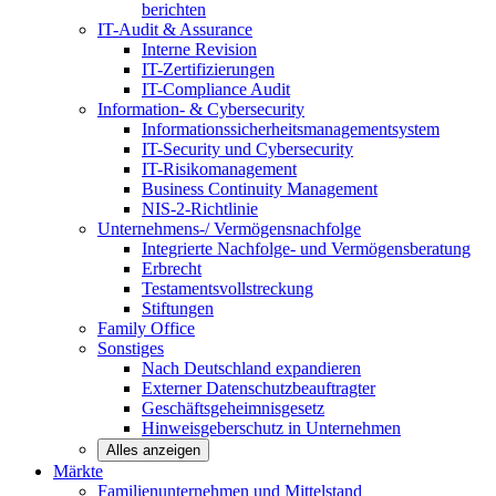
berichten
IT-Audit & Assurance
Interne Revision
IT-Zertifizierungen
IT-Compliance Audit
Information- & Cybersecurity
Informationssicherheitsmanagementsystem
IT-Security und Cybersecurity
IT-Risikomanagement
Business Continuity Management
NIS-2-Richtlinie
Unternehmens-/
Vermögensnachfolge
Integrierte Nachfolge- und Vermögensberatung
Erbrecht
Testamentsvollstreckung
Stiftungen
Family
Office
Sonstiges
Nach Deutschland expandieren
Externer Datenschutzbeauftragter
Geschäftsgeheimnisgesetz
Hinweisgeberschutz in Unternehmen
Alles anzeigen
Märkte
Familienunternehmen und
Mittelstand