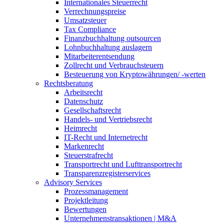
Internationales Steuerrecht
Verrechnungspreise
Umsatzsteuer
Tax Compliance
Finanzbuchhaltung outsourcen
Lohnbuchhaltung auslagern
Mitarbeiterentsendung
Zollrecht und Verbrauchsteuern
Besteuerung von Kryptowährungen/ -werten
Rechtsberatung
Arbeitsrecht
Datenschutz
Gesellschaftsrecht
Handels- und Vertriebsrecht
Heimrecht
IT-Recht und Internetrecht
Markenrecht
Steuerstrafrecht
Transportrecht und Lufttransportrecht
Transparenzregisterservices
Advisory
Services
Prozessmanagement
Projektleitung
Bewertungen
Unternehmenstransaktionen | M&A