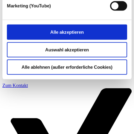
Marketing (YouTube)
Über die dhpg
An unseren 18 Standorten beraten wir mit über 1.200
Mitarbeiter:innen Familienunternehmen und Mittelständler,
Großunternehmen, Verwaltungen der öffentlichen Hand ebenso wie
Alle akzeptieren
gemeinnützige Organisationen und Privatpersonen.
Weitere Informationen
Auswahl akzeptieren
Kontakt
Alle ablehnen (außer erforderliche Cookies)
Wenn Sie Fragen zu unseren Angeboten haben, können Sie uns
gern telefonisch (
+49 228 81000 0
) oder per
E-Mail
kontaktieren.
Zum Kontakt