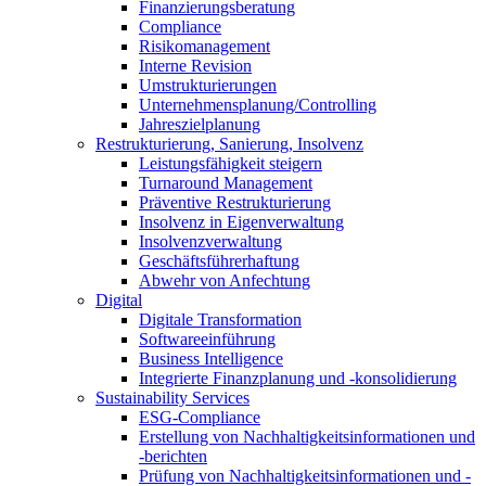
Finanzierungsberatung
Compliance
Risikomanagement
Interne Revision
Umstrukturierungen
Unternehmensplanung/Controlling
Jahreszielplanung
Restrukturierung, Sanierung, Insolvenz
Leistungsfähigkeit steigern
Turnaround Management
Präventive Restrukturierung
Insolvenz in Eigenverwaltung
Insolvenzverwaltung
Geschäftsführerhaftung
Abwehr von Anfechtung
Digital
Digitale Transformation
Softwareeinführung
Business Intelligence
Integrierte Finanzplanung und -konsolidierung
Sustainability Services
ESG-Compliance
Erstellung von Nachhaltigkeitsinformationen und
-berichten
Prüfung von Nachhaltigkeitsinformationen und -