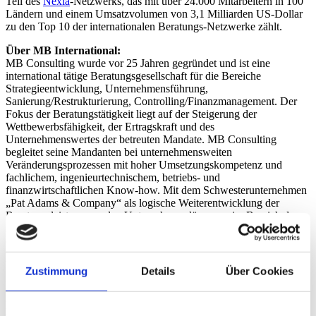
Teil des
Nexia
-Netzwerks, das mit über 24.000 Mitarbeitern in 100
Ländern und einem Umsatzvolumen von 3,1 Milliarden US-Dollar
zu den Top 10 der internationalen Beratungs-Netzwerke zählt.
Über MB International:
MB Consulting wurde vor 25 Jahren gegründet und ist eine
international tätige Beratungsgesellschaft für die Bereiche
Strategieentwicklung, Unternehmensführung,
Sanierung/Restrukturierung, Controlling/Finanzmanagement. Der
Fokus der Beratungstätigkeit liegt auf der Steigerung der
Wettbewerbsfähigkeit, der Ertragskraft und des
Unternehmenswertes der betreuten Mandate. MB Consulting
begleitet seine Mandanten bei unternehmensweiten
Veränderungsprozessen mit hoher Umsetzungskompetenz und
fachlichem, ingenieurtechnischem, betriebs- und
finanzwirtschaftlichen Know-how. Mit dem Schwesterunternehmen
„Pat Adams & Company“ als logische Weiterentwicklung der
Beratungsleistung werden Unternehmenslösungen im Bereich der
steigenden Digitalisierung und des Innovationsmanagements
entwickelt.
Über ATN d’Avoine Teubler Neu:
Zustimmung
Details
Über Cookies
Die Kanzlei ATN d`Avoine Teubler Neu ist eine auf Insolvenzrecht
und Wirtschaftsrecht ausgerichtete mittelständische und
partnergeführte Kanzlei mit über 100 Mitarbeitern, 25 Berufsträgern
und 5 Insolvenzverwaltern an Standorten in den Gerichtsbezirken