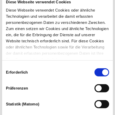
Diese Webseite verwendet Cookies
Wuppertal, Köln, Düsseldorf, Essen, Bochum und Hagen. ATN
zählte im vergangenen Jahr zu den Top 25
Diese Webseite verwendet Cookies oder ähnliche
Insolvenzverwalterkanzleien in Deutschland und zu den Top 10 in
Technologien und verarbeitet die damit erfassten
Nordrhein-Westfalen.
personenbezogenen Daten zu verschiedenen Zwecken.
Zurück
Zum einen setzen wir Cookies und ähnliche Technologien
ein, die für die Erbringung der Dienste auf unserer
Pressekontakt
Website technisch erforderlich sind. Für diese Cookies
Brigitte Schultes
oder ähnlichen Technologien sowie für die Verarbeitung
Für Ihre Presseanfragen stehe ich Ihnen gerne zur Verfügung.
der damit erfassten personenbezogenen Daten ist Ihre
Einwilligung nicht erforderlich.
E-Mail
+49 228 81000 0
Gern möchten wir aber auch die folgenden Technologien
Einwilligungsauswahl
mit Ihrer ausdrücklichen Einwilligung einsetzen und die
Erforderlich
gewonnen personenbezogenen Daten zu den
nachfolgend genannten Zwecken einsetzen:
Präferenzen
Statistik (Matomo)