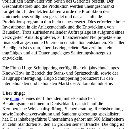
vorläufigen Sachwalter von Seiten des Gerichtes bestellt. Der
Geschäftsbetrieb und die Produktion werden uneingeschränkt
fortgeführt. In den letzten Jahren wurde die Produktion des
Unternehmens völlig neu gestaltet und das auslaufende
Produktionsprogramm durch ein neues ersetzt. Dies erforderte hohe
Investitionen in die Anlagentechnik und die Entwicklung von
Bauteilen. Trotz zufriedenstellender Auftragslage ist aufgrund eines
verzögerten Anlaufs größerer, zu finanzierender Neuprojekte eine
finanziell angespannte Unternehmenssituation entstanden. Ziel aller
Beteiligten ist es nun, über das eingeleitete Planverfahren ein
tragfähiges und auf Dauer angelegtes Sanierungskonzept zu
entwickeln.
Die Firma Hugo Schnippering verfügt über ein jahrzehntelanges
Know-How im Bereich der Stanz- und Spritztechnik, sowie der
Baugruppenfertigung. Hugo Schnippering produziert für den
internationalen und nationalen Markt der Automobilindustrie.
Über dhpg:
Die
dhpg
ist eines der führenden, mittelständischen
Beratungsunternehmen in Deutschland, das sich auf die
Kernbereiche Wirtschaftsprüfung, Steuerberatung, Rechtsberatung
sowie Insolvenzverwaltung und Sanierungsberatung spezialisiert
hat. Das inhabergeführte Unternehmen gehört mit 500 Mitarbeitern
an zehn Standorten zu den 15 größten seiner Branche. Die dhpg ist