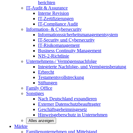
berichten
IT-Audit & Assurance
Interne Revision
IT-Zertifizierungen
IT-Compliance Audit
Information- & Cybersecurity
Informationssicherheitsmanagementsystem
IT-Security und Cybersecurity
IT-Risikomanagement
Business Continuity Management
NIS-2-Richtlinie
Unternehmens-/
Vermögensnachfolge
Integrierte Nachfolge- und Vermögensberatung
Erbrecht
Testamentsvollstreckung
Stiftungen
Family
Office
Sonstiges
Nach Deutschland expandieren
Externer Datenschutzbeauftragter
Geschäftsgeheimnisgesetz
Hinweisgeberschutz in Unternehmen
Alles anzeigen
Märkte
Familienunternehmen und
Mittelstand