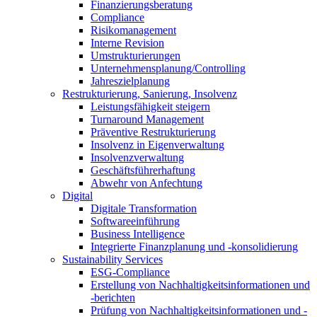
Finanzierungsberatung
Compliance
Risikomanagement
Interne Revision
Umstrukturierungen
Unternehmensplanung/Controlling
Jahreszielplanung
Restrukturierung, Sanierung, Insolvenz
Leistungsfähigkeit steigern
Turnaround Management
Präventive Restrukturierung
Insolvenz in Eigenverwaltung
Insolvenzverwaltung
Geschäftsführerhaftung
Abwehr von Anfechtung
Digital
Digitale Transformation
Softwareeinführung
Business Intelligence
Integrierte Finanzplanung und -konsolidierung
Sustainability Services
ESG-Compliance
Erstellung von Nachhaltigkeitsinformationen und
-berichten
Prüfung von Nachhaltigkeitsinformationen und -