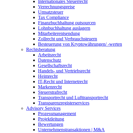
Internationales Steuerrecht
Verrechnungspreise
Umsatzsteuer
Tax Compliance
Finanzbuchhaltung outsourcen
Lohnbuchhaltung auslagern
Mitarbeiterentsendung
Zollrecht und Verbrauchsteuern
Besteuerung von Kryptowährungen/ -werten
Rechtsberatung
Arbeitsrecht
Datenschutz
Gesellschaftsrecht
Handels- und Vertriebsrecht
Heimrecht
IT-Recht und Internetrecht
Markenrecht
Steuerstrafrecht
Transportrecht und Lufttransportrecht
Transparenzregisterservices
Advisory
Services
Prozessmanagement
Projektleitung
Bewertungen
Unternehmenstransaktionen | M&A