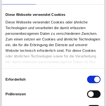
Diese Webseite verwendet Cookies
Diese Webseite verwendet Cookies oder ähnliche
Technologien und verarbeitet die damit erfassten
Über die dhpg
personenbezogenen Daten zu verschiedenen Zwecken.
Zum einen setzen wir Cookies und ähnliche Technologien
An unseren 18 Standorten beraten wir mit über 1.200
ein, die für die Erbringung der Dienste auf unserer
Mitarbeiter:innen Familienunternehmen und Mittelständler,
Großunternehmen, Verwaltungen der öffentlichen Hand ebenso wie
Website technisch erforderlich sind. Für diese Cookies
gemeinnützige Organisationen und Privatpersonen.
oder ähnlichen Technologien sowie für die Verarbeitung
der damit erfassten personenbezogenen Daten ist Ihre
Weitere Informationen
Einwilligung nicht erforderlich.
Kontakt
Gern möchten wir aber auch die folgenden Technologien
Einwilligungsauswahl
mit Ihrer ausdrücklichen Einwilligung einsetzen und die
Erforderlich
Wenn Sie Fragen zu unseren Angeboten haben, können Sie uns
gewonnen personenbezogenen Daten zu den
gern telefonisch (
+49 228 81000 0
) oder per
E-Mail
kontaktieren.
nachfolgend genannten Zwecken einsetzen:
Zum Kontakt
Präferenzen