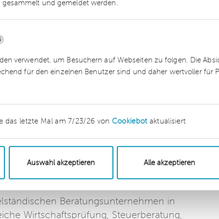
 gesammelt und gemeldet werden.
ebsverfassungs- und mitbestimmungsrechtliche
5
en verwendet, um Besuchern auf Webseiten zu folgen. Die Absich
echend für den einzelnen Benutzer sind und daher wertvoller für
triebsverfassungs- und mitbestimmungsrechtlich
rend eine GmbH mit 1.800 Mitarbeitern und 300
 2.000 Mitarbeiter käme, würde die Mitarbeiterzahl
l 2017 auf 2.100 steigen. „Die Berücksichtigung al
e das letzte Mal am 7/23/26 von
Cookiebot
aktualisiert
 im Unternehmen (erstmals) ein Aufsichtsrat
ereon Gemeinhardt.
Auswahl akzeptieren
Alle akzeptieren
telständischen Beratungsunternehmen in
eiche Wirtschaftsprüfung, Steuerberatung,