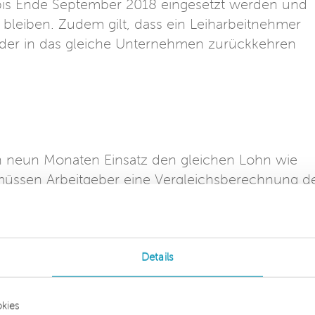
bis Ende September 2018 eingesetzt werden und
bleiben. Zudem gilt, dass ein Leiharbeitnehmer
eder in das gleiche Unternehmen zurückkehren
h neun Monaten Einsatz den gleichen Lohn wie
müssen Arbeitgeber eine Vergleichsberechnung d
der von Festangestellten durchführen. Ein
ie Equal-Pay-Frist allerdings von neun Monaten a
er sechsten Beschäftigungswoche ein
iflohn zahlt. Hält sich ein Arbeitgeber nicht an d
Details
t einem Bußgeld von bis zu 500.000 Euro rechnen.
kies