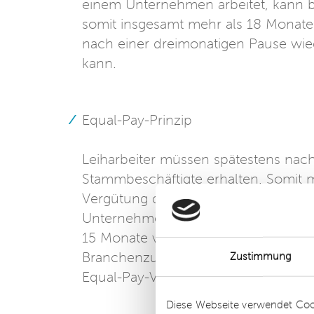
einem Unternehmen arbeitet, kann 
somit insgesamt mehr als 18 Monate 
nach einer dreimonatigen Pause wi
kann.
Equal-Pay-Prinzip
Leiharbeiter müssen spätestens nac
Stammbeschäftigte erhalten. Somit 
Vergütung der Leiharbeitnehmer mit 
Unternehmen mit Tarifvertrag kann d
15 Monate verlängern, wenn es ab d
Branchenzuschlag zum Zeitarbeits-Tar
Zustimmung
Equal-Pay-Vorschriften, muss er mi
Details
Diese Webseite verwendet Coo