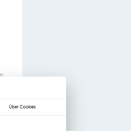
er
uf
ie
Über Cookies