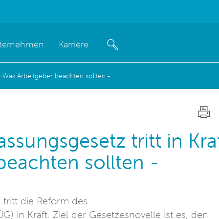
ternehmen
Karriere
 - Was Arbeitgeber beachten sollten -
sungsgesetz tritt in Kra
beachten sollten -
 tritt die Reform des
 in Kraft. Ziel der Gesetzesnovelle ist es, den