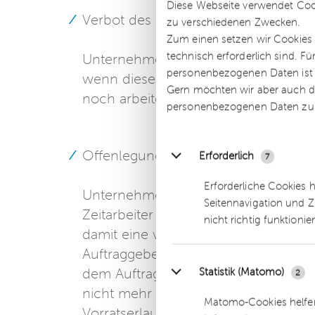
Diese Webseite verwendet Coo
Verbot des Einsatzes von Leiharbeit
zu verschiedenen Zwecken.
Zum einen setzen wir Cookies 
technisch erforderlich sind. F
Unternehmen dürfen Leiharbeitnehme
personenbezogenen Daten ist Ih
wenn diese der Arbeit zustimmen wür
Gern möchten wir aber auch di
noch arbeiten, wenn sie keine Tätig
personenbezogenen Daten zu
Offenlegung der Arbeitnehmerüberl
Erforderlich
7
Erforderliche Cookies 
Unternehmen müssen die Leiharbei
Seitennavigation und Z
Zeitarbeiter transparent machen. Unt
nicht richtig funktionie
damit eine verdeckte Zeitarbeit vorli
Auftraggeber dem Leiharbeiter weisun
Statistik (Matomo)
dem Auftraggeber fingiert wird. Un
2
nicht mehr im Nachhinein als Leiharb
Matomo-Cookies helfen
Vorratserlaubnis möglich war.