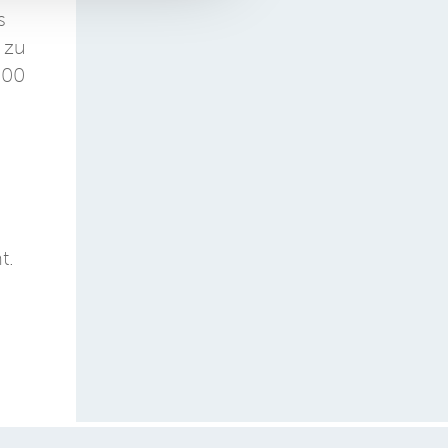
s
 zu
000
t.