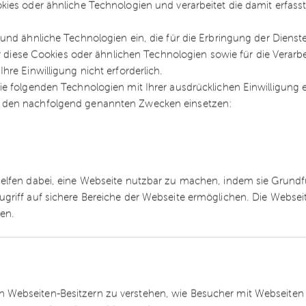
kies oder ähnliche Technologien und verarbeitet die damit erfa
nehmern als Streikbrecher
und ähnliche Technologien ein, die für die Erbringung der Dienst
ür diese Cookies oder ähnlichen Technologien sowie für die Verarb
r nicht mehr als Streikbrecher einsetzen, auch
re Einwilligung nicht erforderlich.
den. Ab dem 1. April 2017 dürfen Zeitarbeiter nu
e folgenden Technologien mit Ihrer ausdrücklichen Einwilligung
keiten von streikenden Beschäftigen ausführen.
 den nachfolgend genannten Zwecken einsetzen:
assung
helfen dabei, eine Webseite nutzbar zu machen, indem sie Grund
t im Vertrag kennzeichnen und gegenüber dem
ugriff auf sichere Bereiche der Webseite ermöglichen. Die Webse
erlassen sie dies, kann ein Scheinwerkvertrag un
ren.
egen. Ein Zeichen dafür ist etwa, dass der
gsbefugt ist, wodurch ein Arbeitsverhältnis mit
ternehmen können somit einen Scheinwerkvertrag
eit erklären wie es bisher mit einer sogenannten
 Webseiten-Besitzern zu verstehen, wie Besucher mit Webseiten 