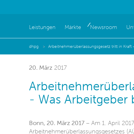
Leistungen
Märkte
Newsroom
Un
dhpg
Arbeitnehmerüberlassungsgesetz tritt in Kraft
20. März
2017
Arbeitnehmerüberlas
- Was Arbeitgeber 
Bonn, 20. März 2017
– Am 1. April 2017
Arbeitnehmerüberlassungsgesetzes (AÜG)