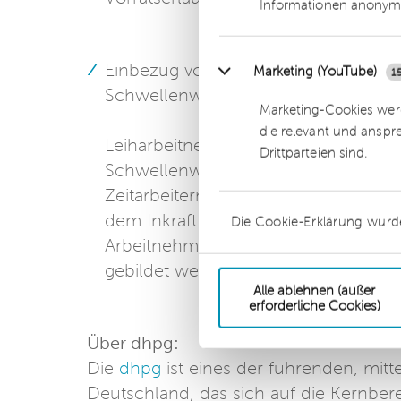
Informationen anonym
Einbezug von Leiharbeitern in betri
Marketing (YouTube)
1
Schwellenwerte
Marketing-Cookies werd
die relevant und anspr
Leiharbeitnehmer werden bei den be
Drittparteien sind.
Schwellenwerten mitgerechnet. Wäh
Zeitarbeitern derzeit auf weniger als
dem Inkrafttreten des AÜG am 1. Apri
Die Cookie-Erklärung wurd
Arbeitnehmer kann dazu führen, dass
gebildet werden muss“, erläutert G
Alle ablehnen (außer
erforderliche Cookies)
Über dhpg:
Die
dhpg
ist eines der führenden, mit
Deutschland, das sich auf die Kernber