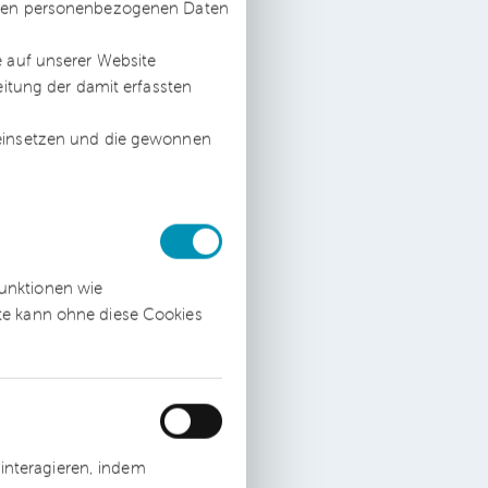
ssten personenbezogenen Daten
e auf unserer Website
eitung der damit erfassten
r
 einsetzen und die gewonnen
funktionen wie
ite kann ohne diese Cookies
d
interagieren, indem