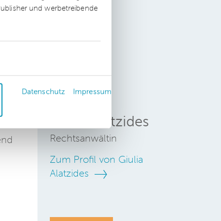
och
 Publisher und werbetreibende
n
Datenschutz
Impressum
Giulia Alatzides
Rechtsanwältin
end
Zum Profil von Giulia
Alatzides