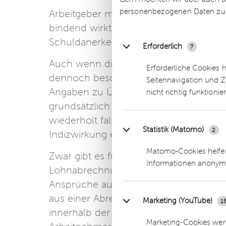
personenbezogenen Daten zu
Arbeitgeber müssen daher nicht befürc
bindend wirkt, sofern keine besonder
Schuldanerkenntnis gewertet werden 
Erforderlich
7
Auch wenn die Lohnabrechnung selbst 
Erforderliche Cookies 
dennoch besondere Vorsicht geboten. 
Seitennavigation und Z
Angaben zu Überstunden oder Urlaubs
nicht richtig funktionie
grundsätzlich keine eigenständige Bi
wiederholt falsche Angaben, etwa zu Üb
Statistik (Matomo)
2
Indizwirkung entfalten.
Matomo-Cookies helfen
Zwar gibt es für Arbeitnehmer keine ges
Informationen anonym
Lohnabrechnungen, jedoch sehen viele A
Ansprüche aus dem Arbeitsverhältnis 
aus einer Abrechnung zu seinen Lasten
Marketing (YouTube)
1
innerhalb der Ausschlussfristen tun. U
Marketing-Cookies werd