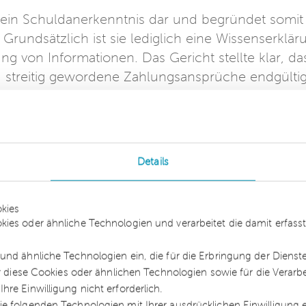
kein Schuldanerkenntnis dar und begründet somit
rundsätzlich ist sie lediglich eine Wissenserklär
ung von Informationen. Das Gericht stellte klar, da
 streitig gewordene Zahlungsansprüche endgülti
brechnung hindert den Arbeitgeber demnach nicht
berichtigen.
bgewiesen.
Details
kies
 stärkt Arbeitgebern weiterhin den Rücken. Mit d
kies oder ähnliche Technologien und verarbeitet die damit erfa
eitgeber nämlich regelmäßig ihren
 nach und informieren ihre Beschäftigten über d
und ähnliche Technologien ein, die für die Erbringung der Dienst
ür diese Cookies oder ähnlichen Technologien sowie für die Verarb
rch wird Transparenz geschaffen. Durch die
re Einwilligung nicht erforderlich.
beitsvertraglichen Regelungen getroffen werden.
e folgenden Technologien mit Ihrer ausdrücklichen Einwilligung