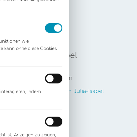
rt
ng
funktionen wie
ite kann ohne diese Cookies
Julia-Isabel
Hemsing
Rechtsanwältin
Zum Profil von Julia-Isabel
interagieren, indem
Hemsing
t ist, Anzeigen zu zeigen,