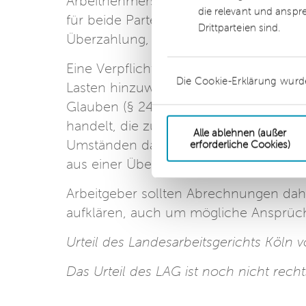
Arbeitnehmers verfallen bzw. verjähren
die relevant und anspr
für beide Parteien, sodass auch der Ar
Drittparteien sind.
Überzahlung, innerhalb der Ausschlus
Eine Verpflichtung des Arbeitnehmers
Die Cookie-Erklärung wurd
Lasten hinzuweisen, kann sich ledigli
Glauben (§ 242 BGB) ergeben, insbeso
handelt, die zu einer Überzahlung führ
Alle ablehnen (außer
Umständen dann auch über die arbeits
erforderliche Cookies)
aus einer Überzahlung geltend mache
Arbeitgeber sollten Abrechnungen dah
aufklären, auch um mögliche Ansprüch
Urteil des Landesarbeitsgerichts Köln
Das Urteil des LAG ist noch nicht recht