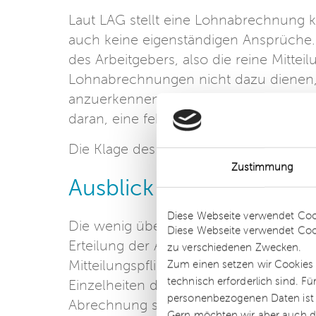
Laut LAG stellt eine Lohnabrechnung 
auch keine eigenständigen Ansprüche. G
des Arbeitgebers, also die reine Mitteil
Lohnabrechnungen nicht dazu dienen,
anzuerkennen. Eine bereits erteilte A
daran, eine fehlerhafte Abrechnung zu 
Die Klage des Arbeitnehmers wurde a
Zustimmung
Ausblick für die Praxis
Details
Diese Webseite verwendet Coo
Die wenig überraschende Entscheidung
Diese Webseite verwendet Coo
Erteilung der Abrechnung kommen Arb
zu verschiedenen Zwecken.
Mitteilungspflichten gemäß § 108 GewO
Zum einen setzen wir Cookies 
technisch erforderlich sind. F
Einzelheiten der Gehaltszahlung. Dadu
personenbezogenen Daten ist Ih
Abrechnung sollen keine bindenden ar
Gern möchten wir aber auch di