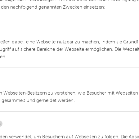
 den nachfolgend genannten Zwecken einsetzen:
hten, dass eine fehlerhafte Lohnabrechnung sofo
en Zusicherungen gemacht wurden, die als
könnten.
keine Ansprüche begründet, ist bei der Erstellu
helfen dabei, eine Webseite nutzbar zu machen, indem sie Grund
Enthält die Lohnabrechnung beispielsweise
ugriff auf sichere Bereiche der Webseite ermöglichen. Die Webse
ansprüchen, entfalten diese Angaben zwar
ren.
ndungswirkung. Wenn die Abrechnung aber
erstunden, ausweist, kann dies im Streitfall eine
 Webseiten-Besitzern zu verstehen, wie Besucher mit Webseiten 
etzlichen Fristen für die Rüge fehlerhafter
 gesammelt und gemeldet werden.
rbeits- und Tarifverträge Ausschlussfristen für
vor. Möchte der Arbeitnehmer Zahlungsansprüche
 geltend machen, muss er dies rechtzeitig
5
nterbleibt dies, können die Ansprüche des
en verwendet, um Besuchern auf Webseiten zu folgen. Die Absich