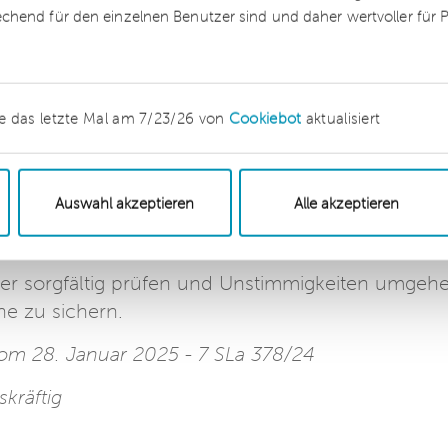
. Diese Ausschlussfristen gelten in der Regel jed
echend für den einzelnen Benutzer sind und daher wertvoller für
beitgeber Ansprüche, beispielsweise aus einer
sfristen geltend machen muss.
, den Arbeitgeber auf Abrechnungsfehler zu desse
e das letzte Mal am 7/23/26 von
Cookiebot
aktualisiert
ch im Einzelfall aus dem Grundsatz von Treu und
ndere wenn es sich um offensichtliche Fehler
en. In diesem Fall kann der Arbeitgeber unter
Auswahl akzeptieren
Alle akzeptieren
vertraglichen Ausschlussfristen hinaus Ansprüche
n.
er sorgfältig prüfen und Unstimmigkeiten umgeh
e zu sichern.
 vom 28. Januar 2025 - 7 SLa 378/24
skräftig