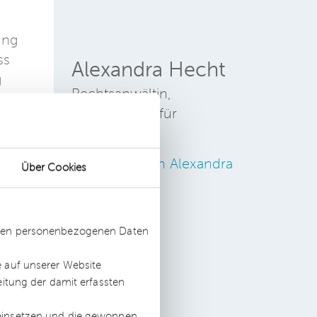
ung
ss
Alexandra Hecht
g
Rechtsanwältin,
Fachanwältin für
Arbeitsrecht
Zum Profil von Alexandra
Über Cookies
Hecht
er
ssten personenbezogenen Daten
ie
e auf unserer Website
eitung der damit erfassten
 einsetzen und die gewonnen